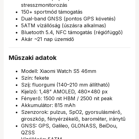
stresszmonitorozás
150+ sportmód támogatás
Dual-band GNSS (pontos GPS követés)
5ATM vízállóság (úszásra alkalmas)
Bluetooth 5.4, NFC támogatás (régiófüggő)
Akár ~21 nap üzemidő
Műszaki adatok
Modell: Xiaomi Watch S5 46mm
Szín: fekete
Szíj: fluorgumi (140–210 mm állítható)
Kijelző: 1,48” AMOLED, 480×480 px
Fényerő: 1500 nit HBM / 2500 nit peak
Akkumulátor: 815 mAh
Szenzorok: pulzus, SpO2, gyorsulásmérő,
giroszkóp, fényérzékelő, barométer, iránytű
GNSS: GPS, Galileo, GLONASS, BeiDou,
QZSS