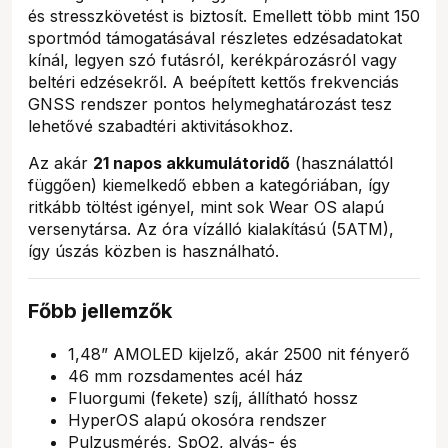
és stresszkövetést is biztosít. Emellett több mint 150
sportmód támogatásával részletes edzésadatokat
kínál, legyen szó futásról, kerékpározásról vagy
beltéri edzésekről. A beépített kettős frekvenciás
GNSS rendszer pontos helymeghatározást tesz
lehetővé szabadtéri aktivitásokhoz.
Az akár
21 napos akkumulátoridő
(használattól
függően) kiemelkedő ebben a kategóriában, így
ritkább töltést igényel, mint sok Wear OS alapú
versenytársa. Az óra vízálló kialakítású (5ATM),
így úszás közben is használható.
Főbb jellemzők
1,48” AMOLED kijelző, akár 2500 nit fényerő
46 mm rozsdamentes acél ház
Fluorgumi (fekete) szíj, állítható hossz
HyperOS alapú okosóra rendszer
Pulzusmérés, SpO2, alvás- és