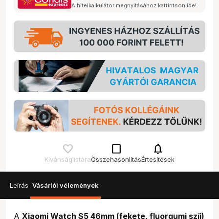
A hitelkalkulátor megnyitásához kattintson ide!
check_box_outline_blank
notifications
Kívánságlistára
Összehasonlítás
Értesítések
Leírás
Vásárlói vélemények
A
Xiaomi Watch S5 46mm (fekete, fluorgumi szíj)