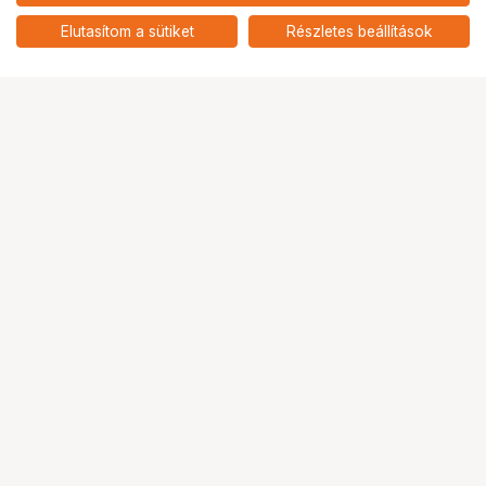
nettó: 51 824 HUF
Xiaomi Watch S5 46mm okosóra -
fekete, fluorgumi szíj
add
Elutasítom a sütiket
Részletes beállítások
Ugrás az oldal tetejére
Segítség a vásárláshoz
Fizetési lehetőségek
Szállítással kapcsolatos részletek
Reklamáció és termékvisszaküldés
Fogyasztói elállás
Adattörlő kódok
Cofidis Express áruhitel
Lízing lehetőségek
Ajándékutalvány