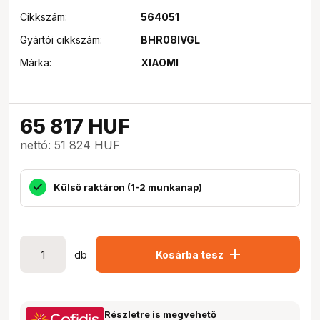
Cikkszám:
564051
Gyártói cikkszám:
BHR08IVGL
Márka:
XIAOMI
65 817
HUF
nettó: 51 824 HUF
Külső raktáron (1-2 munkanap)
add
db
Kosárba tesz
Részletre is megvehető