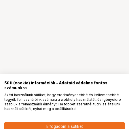
Süti (cookie) információk - Adataid védelme fontos
számunkra
Azért használunk sütiket, hogy eredményesebbé és kellemesebbé
tegyük felhasználóink számára a webhely használatát, és igényeidre
PRO
partnerségek
szabjuk a felhasználói élményt. Ha többet szeretnél tudni az általunk
használt sütikről, nyisd meg a beállításokat.
65 817
HUF
Elfogadom a sütiket