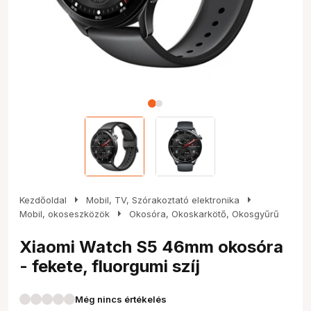
arrow_right
arrow_right
Kezdőoldal
Mobil, TV, Szórakoztató elektronika
arrow_right
Mobil, okoseszközök
Okosóra, Okoskarkötő, Okosgyűrű
Xiaomi Watch S5 46mm okosóra
- fekete, fluorgumi szíj
Még nincs értékelés