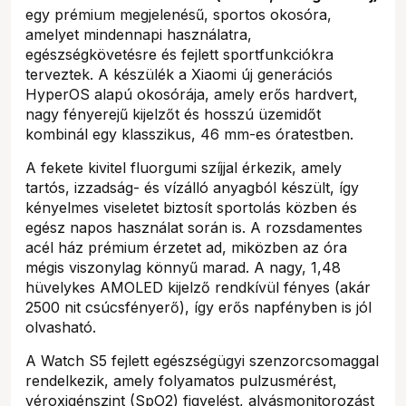
egy prémium megjelenésű, sportos okosóra,
amelyet mindennapi használatra,
egészségkövetésre és fejlett sportfunkciókra
terveztek. A készülék a Xiaomi új generációs
HyperOS alapú okosórája, amely erős hardvert,
nagy fényerejű kijelzőt és hosszú üzemidőt
kombinál egy klasszikus, 46 mm-es óratestben.
A fekete kivitel fluorgumi szíjjal érkezik, amely
tartós, izzadság- és vízálló anyagból készült, így
kényelmes viseletet biztosít sportolás közben és
egész napos használat során is. A rozsdamentes
acél ház prémium érzetet ad, miközben az óra
mégis viszonylag könnyű marad. A nagy, 1,48
hüvelykes AMOLED kijelző rendkívül fényes (akár
2500 nit csúcsfényerő), így erős napfényben is jól
olvasható.
A Watch S5 fejlett egészségügyi szenzorcsomaggal
rendelkezik, amely folyamatos pulzusmérést,
véroxigénszint (SpO2) figyelést, alvásmonitorozást