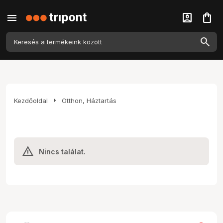
menu
account_box
shopping_bag
arrow_right
Kezdőoldal
Otthon, Háztartás
Nincs találat.