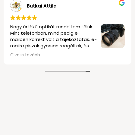
Butkai Attila
Nagy értékű optikát rendeltem tőlük.
Mint telefonban, mind pedig e-
mailben korrekt volt a tájékoztatás. e-
mailre piszok gyorsan reagáltak, és
elég rugalmasak voltak mindenben. a
Olvass tovább
szállítás is nagyon gyors volt, precízen, a
és biztonságosan becsomagolva. Rendel
délután kettő körül történt meg, másnap
kezembe kaptam az objektívet.
Olvastam a negatív véleményeket, én e
tudom megerősíteni, nekem nagyon pozit
tapasztalat volt ez a bolt. Kösz mindent T
Klasszak vagytok!