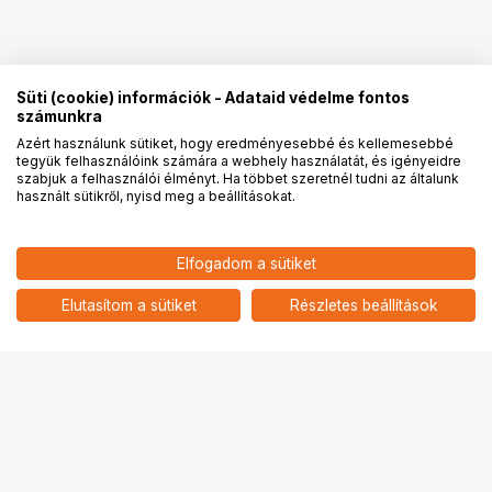
Süti (cookie) információk - Adataid védelme fontos
számunkra
Azért használunk sütiket, hogy eredményesebbé és kellemesebbé
tegyük felhasználóink számára a webhely használatát, és igényeidre
PRO
partnerségek
szabjuk a felhasználói élményt. Ha többet szeretnél tudni az általunk
használt sütikről, nyisd meg a beállításokat.
Elfogadom a sütiket
Elutasítom a sütiket
Részletes beállítások
Ugrás az oldal tetejére
Segítség a vásárláshoz