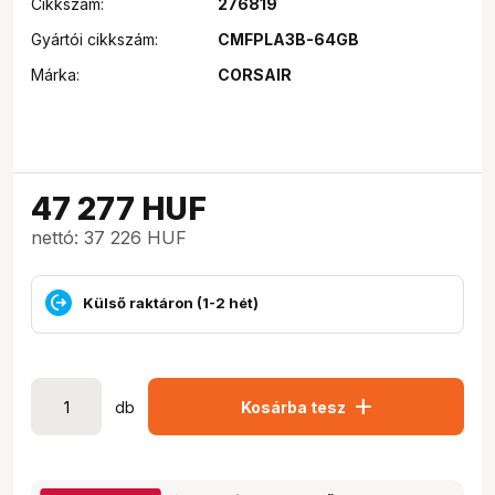
Cikkszám:
276819
Gyártói cikkszám:
CMFPLA3B-64GB
Márka:
CORSAIR
47 277
HUF
nettó: 37 226 HUF
Külső raktáron (1-2 hét)
add
db
Kosárba tesz