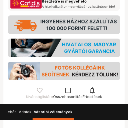
Részletre is megvehető
A hitelkalkulátor megnyitásához kattintson ide!
check_box_outline_blank
notifications
Kívánságlistára
Összehasonlítás
Értesítések
Leírás
Adatok
Vásárlói vélemények