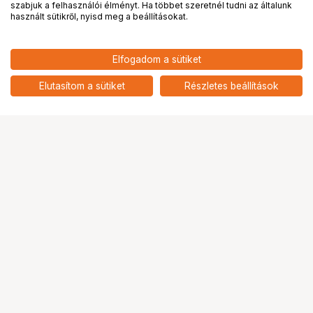
PRO
partnerségek
szabjuk a felhasználói élményt. Ha többet szeretnél tudni az általunk
használt sütikről, nyisd meg a beállításokat.
47 277
HUF
Elfogadom a sütiket
nettó: 37 226 HUF
Pendrive 64GB Corsair Flash
Padlock 3 USB3.0
add
Elutasítom a sütiket
Részletes beállítások
Ugrás az oldal tetejére
Segítség a vásárláshoz
Fizetési lehetőségek
Szállítással kapcsolatos részletek
Reklamáció és termékvisszaküldés
Fogyasztói elállás
Adattörlő kódok