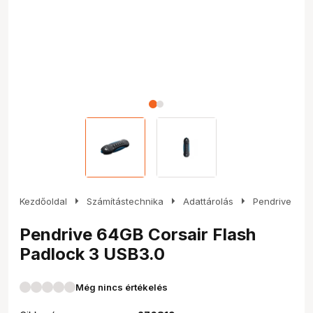
arrow_right
arrow_right
arrow_right
Kezdőoldal
Számítástechnika
Adattárolás
Pendrive
Pendrive 64GB Corsair Flash
Padlock 3 USB3.0
Még nincs értékelés