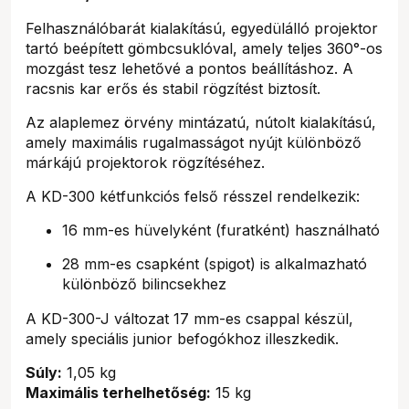
Felhasználóbarát kialakítású, egyedülálló projektor
tartó beépített gömbcsuklóval, amely teljes 360°-os
mozgást tesz lehetővé a pontos beállításhoz. A
racsnis kar erős és stabil rögzítést biztosít.
Az alaplemez örvény mintázatú, nútolt kialakítású,
amely maximális rugalmasságot nyújt különböző
márkájú projektorok rögzítéséhez.
A KD-300 kétfunkciós felső résszel rendelkezik:
16 mm-es hüvelyként (furatként) használható
28 mm-es csapként (spigot) is alkalmazható
különböző bilincsekhez
A KD-300-J változat 17 mm-es csappal készül,
amely speciális junior befogókhoz illeszkedik.
Súly:
1,05 kg
Maximális terhelhetőség:
15 kg