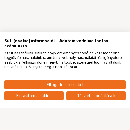
Süti (cookie) információk - Adataid védelme fontos
számunkra
Azért használunk sütiket, hogy eredményesebbé és kellemesebbé
tegyük felhasználóink számára a webhely használatát, és igényeidre
PRO
partnerségek
szabjuk a felhasználói élményt. Ha többet szeretnél tudni az általunk
használt sütikről, nyisd meg a beállításokat.
46 900
HUF
Elfogadom a sütiket
nettó: 36 929 HUF
KUPO KD-300 PROJECTOR
MOUNT
add
Elutasítom a sütiket
Részletes beállítások
Ugrás az oldal tetejére