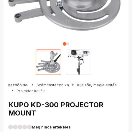
arrow_right
arrow_right
Kezdőoldal
Számítástechnika
Kijelzők, megjelenítés
arrow_right
Projektor kellék
KUPO KD-300 PROJECTOR
MOUNT
Még nincs értékelés