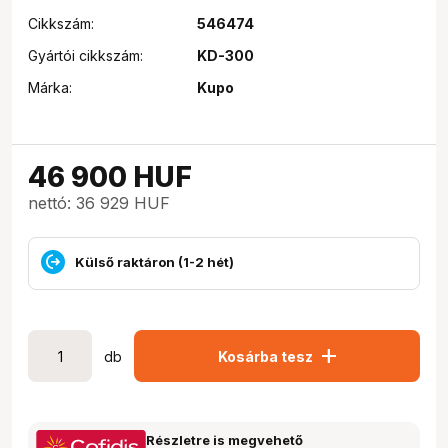
Cikkszám:
546474
Gyártói cikkszám:
KD-300
Márka:
Kupo
46 900
HUF
nettó: 36 929 HUF
Külső raktáron (1-2 hét)
add
db
Kosárba tesz
Részletre is megvehető