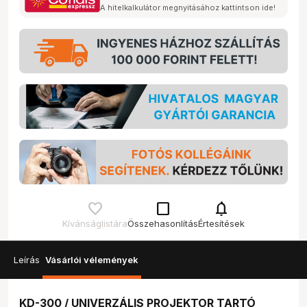
A hitelkalkulátor megnyitásához kattintson ide!
check_box_outline_blank
notifications
Kívánságlistára
Összehasonlítás
Értesítések
Leírás
Vásárlói vélemények
KD-300 / UNIVERZÁLIS PROJEKTOR TARTÓ