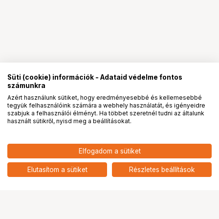
Süti (cookie) információk - Adataid védelme fontos
számunkra
Azért használunk sütiket, hogy eredményesebbé és kellemesebbé
tegyük felhasználóink számára a webhely használatát, és igényeidre
PRO
partnerségek
szabjuk a felhasználói élményt. Ha többet szeretnél tudni az általunk
használt sütikről, nyisd meg a beállításokat.
18 150
HUF
Elfogadom a sütiket
nettó: 14 291 HUF
Godox Softbox with Umbrella
Connection 120cm+ Grid
add
Elutasítom a sütiket
Részletes beállítások
Ugrás az oldal tetejére