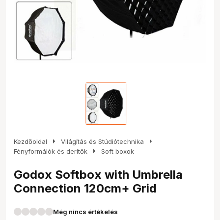
arrow_right
arrow_right
Kezdőoldal
Világítás és Stúdiótechnika
arrow_right
Fényformálók és derítők
Soft boxok
Godox Softbox with Umbrella
Connection 120cm+ Grid
Még nincs értékelés