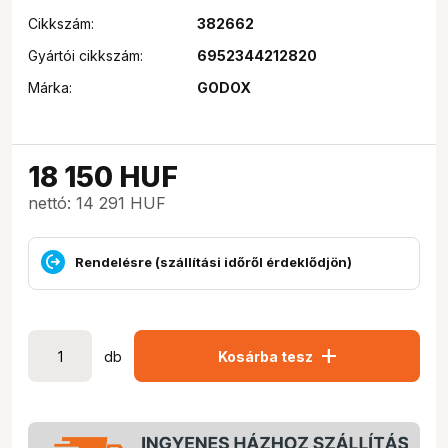
Cikkszám:
382662
Gyártói cikkszám:
6952344212820
Márka:
GODOX
18 150
HUF
nettó: 14 291 HUF
Rendelésre (szállítási időről érdeklődjön)
add
db
Kosárba tesz