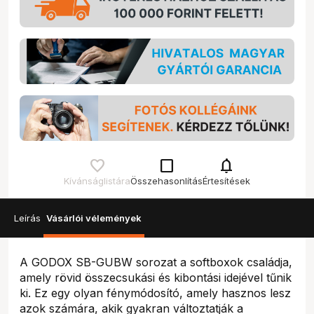
check_box_outline_blank
notifications
Kívánságlistára
Összehasonlítás
Értesítések
Leírás
Vásárlói vélemények
A GODOX SB-GUBW sorozat a softboxok családja,
amely rövid összecsukási és kibontási idejével tűnik
ki. Ez egy olyan fénymódosító, amely hasznos lesz
azok számára, akik gyakran változtatják a