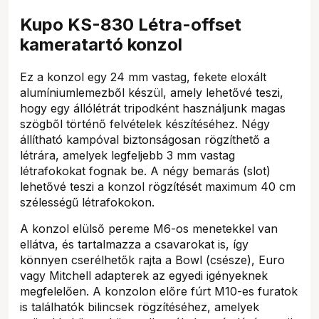
Kupo KS-830 Létra-offset
kameratartó konzol
Ez a konzol egy 24 mm vastag, fekete eloxált
alumíniumlemezből készül, amely lehetővé teszi,
hogy egy állólétrát tripodként használjunk magas
szögből történő felvételek készítéséhez. Négy
állítható kampóval biztonságosan rögzíthető a
létrára, amelyek legfeljebb 3 mm vastag
létrafokokat fognak be. A négy bemarás (slot)
lehetővé teszi a konzol rögzítését maximum 40 cm
szélességű létrafokokon.
A konzol elülső pereme M6-os menetekkel van
ellátva, és tartalmazza a csavarokat is, így
könnyen cserélhetők rajta a Bowl (csésze), Euro
vagy Mitchell adapterek az egyedi igényeknek
megfelelően. A konzolon előre fúrt M10-es furatok
is találhatók bilincsek rögzítéséhez, amelyek