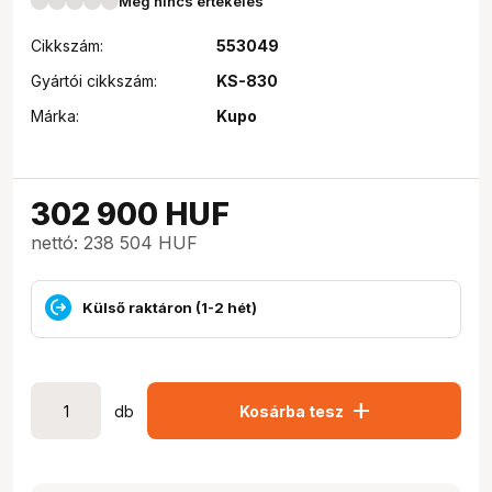
Még nincs értékelés
Cikkszám:
553049
Gyártói cikkszám:
KS-830
Márka:
Kupo
302 900
HUF
nettó: 238 504 HUF
Külső raktáron (1-2 hét)
add
db
Kosárba tesz