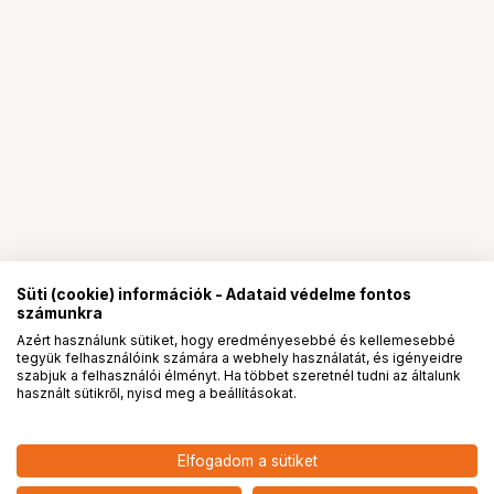
Süti (cookie) információk - Adataid védelme fontos
számunkra
Azért használunk sütiket, hogy eredményesebbé és kellemesebbé
tegyük felhasználóink számára a webhely használatát, és igényeidre
PRO
partnerségek
szabjuk a felhasználói élményt. Ha többet szeretnél tudni az általunk
használt sütikről, nyisd meg a beállításokat.
302 900
HUF
Elfogadom a sütiket
nettó: 238 504 HUF
KUPO KS-830 LADDER OFFSET
CAMERA MOUNT