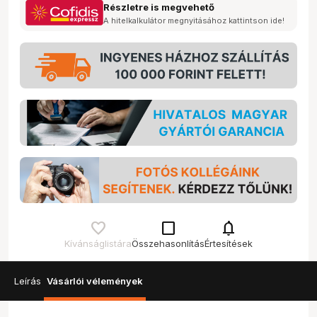
Részletre is megvehető
A hitelkalkulátor megnyitásához kattintson ide!
check_box_outline_blank
notifications
Kívánságlistára
Összehasonlítás
Értesítések
Leírás
Vásárlói vélemények