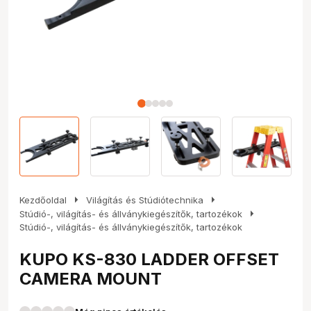
arrow_right
arrow_right
Kezdőoldal
Világítás és Stúdiótechnika
arrow_right
Stúdió-, világítás- és állványkiegészítők, tartozékok
Stúdió-, világítás- és állványkiegészítők, tartozékok
KUPO KS-830 LADDER OFFSET
CAMERA MOUNT