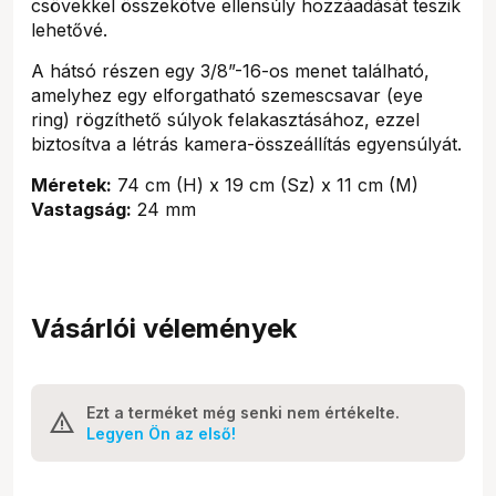
csövekkel összekötve ellensúly hozzáadását teszik
lehetővé.
A hátsó részen egy 3/8”-16-os menet található,
amelyhez egy elforgatható szemescsavar (eye
ring) rögzíthető súlyok felakasztásához, ezzel
biztosítva a létrás kamera-összeállítás egyensúlyát.
Méretek:
74 cm (H) x 19 cm (Sz) x 11 cm (M)
Vastagság:
24 mm
Vásárlói vélemények
Ezt a terméket még senki nem értékelte.
Legyen Ön az első!