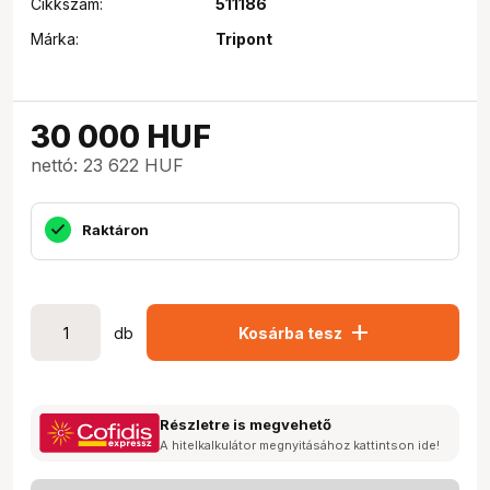
Cikkszám:
511186
Márka:
Tripont
30 000
HUF
nettó: 23 622 HUF
Raktáron
add
db
Kosárba tesz
Részletre is megvehető
A hitelkalkulátor megnyitásához kattintson ide!