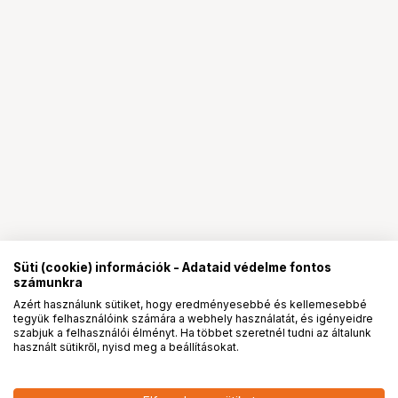
Süti (cookie) információk - Adataid védelme fontos
számunkra
Azért használunk sütiket, hogy eredményesebbé és kellemesebbé
tegyük felhasználóink számára a webhely használatát, és igényeidre
PRO
partnerségek
szabjuk a felhasználói élményt. Ha többet szeretnél tudni az általunk
használt sütikről, nyisd meg a beállításokat.
30 000
HUF