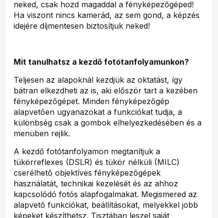
neked, csak hozd magaddal a fényképezőgéped!
Ha viszont nincs kamerád, az sem gond, a képzés
idejére díjmentesen biztosítjuk neked!
Mit tanulhatsz a kezdő fotótanfolyamunkon?
Teljesen az alapoknál kezdjük az oktatást, így
bátran elkezdheti az is, aki először tart a kezében
fényképezőgépet. Minden fényképezőgép
alapvetően ugyanazokat a funkciókat tudja, a
különbség csak a gombok elhelyezkedésében és a
menüben rejlik.
A kezdő fotótanfolyamon megtanítjuk a
tükörreflexes (DSLR) és tükör nélküli (MILC)
cserélhető objektíves fényképezőgépek
használatát, technikai kezelését és az ahhoz
kapcsolódó fotós alapfogalmakat. Megismered az
alapvető funkciókat, beállításokat, melyekkel jobb
képeket készíthetsz. Tisztában leszel saját