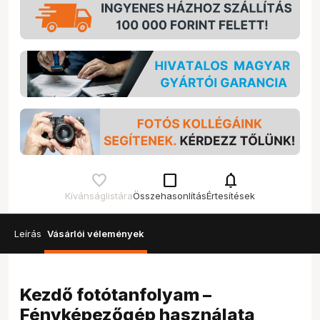
check_box_outline_blank
notifications
Kívánságlistára
Összehasonlítás
Értesítések
Leírás
Vásárlói vélemények
Kezdő fotótanfolyam –
Fényképezőgép használata