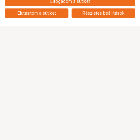
Elfogadom a sütiket
nettó: 23 622 HUF
Foto Art fényképezőgép-kezelői
tanfolyam
add
Elutasítom a sütiket
Részletes beállítások
Ugrás az oldal tetejére
Segítség a vásárláshoz
Fizetési lehetőségek
Szállítással kapcsolatos részletek
Reklamáció és termékvisszaküldés
Fogyasztói elállás
Adattörlő kódok
Cofidis Express áruhitel
Lízing lehetőségek
Ajándékutalvány