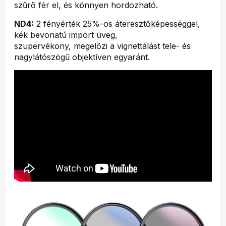
szűrő fér el, és könnyen hordozható.
ND4:
2 fényérték 25%-os áteresztőképességgel,
kék bevonatú import üveg,
szupervékony, megelőzi a vignettálást tele- és
nagylátószögű objektíven egyaránt.