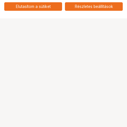
szűrő szett + szűrőtartó tok
add
(UV+CPL+ND4) 62mm
Elutasítom a sütiket
Részletes beállítások
Ugrás az oldal tetejére
Segítség a vásárláshoz
Fizetési lehetőségek
Szállítással kapcsolatos részletek
Reklamáció és termékvisszaküldés
Fogyasztói elállás
Adattörlő kódok
Cofidis Express áruhitel
Lízing lehetőségek
Ajándékutalvány
Gyakran Ismételt Kérdések