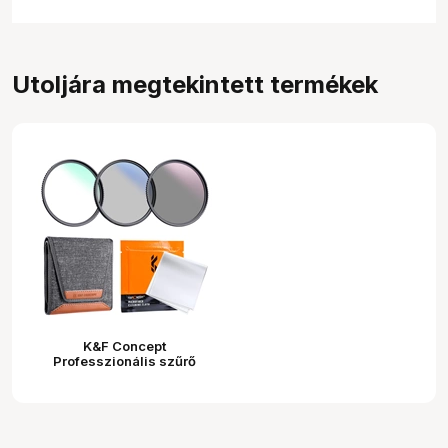
Utoljára megtekintett termékek
K&F Concept
Professzionális szűrő
szett + szűrőtartó tok
(UV+CPL+ND4) 62mm