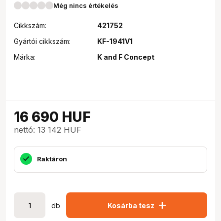
Még nincs értékelés
Cikkszám:
421752
Gyártói cikkszám:
KF-1941V1
Márka:
K and F Concept
16 690
HUF
nettó: 13 142 HUF
Raktáron
add
db
Kosárba tesz