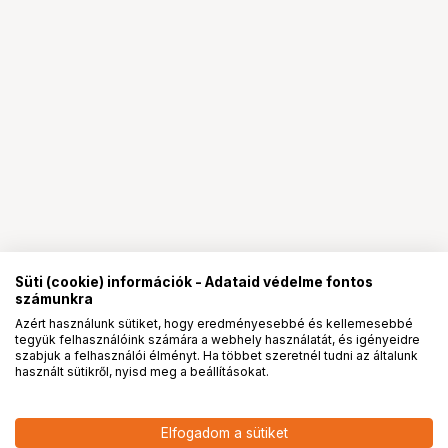
Süti (cookie) információk - Adataid védelme fontos
számunkra
Azért használunk sütiket, hogy eredményesebbé és kellemesebbé
tegyük felhasználóink számára a webhely használatát, és igényeidre
PRO
partnerségek
szabjuk a felhasználói élményt. Ha többet szeretnél tudni az általunk
használt sütikről, nyisd meg a beállításokat.
16 690
HUF
Elfogadom a sütiket
K&F Concept Professzionális
nettó: 13 142 HUF