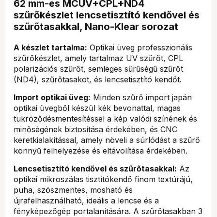
62 mm-es MCUV+CPL+ND4
szűrőkészlet lencsetisztító kendővel és
szűrőtasakkal, Nano-Klear sorozat
A készlet tartalma:
Optikai üveg professzionális
szűrőkészlet, amely tartalmaz UV szűrőt, CPL
polarizációs szűrőt, semleges sűrűségű szűrőt
(ND4), szűrőtasakot, és lencsetisztító kendőt.
Import optikai üveg:
Minden szűrő import japán
optikai üvegből készül kék bevonattal, magas
tükröződésmentesítéssel a kép valódi színének és
minőségének biztosítása érdekében, és CNC
keretkialakítással, amely növeli a súrlódást a szűrő
könnyű felhelyezése és eltávolítása érdekében.
Lencsetisztító kendővel és szűrőtasakkal:
Az
optikai mikroszálas tisztítókendő finom textúrájú,
puha, szöszmentes, mosható és
újrafelhasználható, ideális a lencse és a
fényképezőgép portalanítására. A szűrőtasakban 3