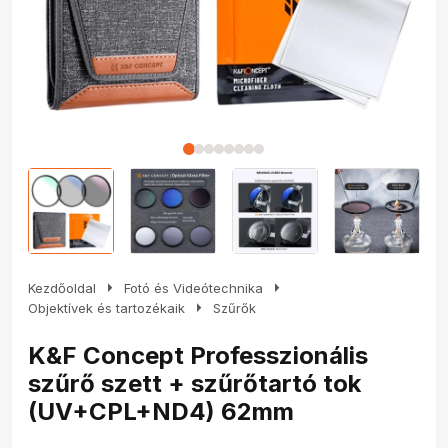
arrow_right
arrow_right
Kezdőoldal
Fotó és Videótechnika
arrow_right
Objektívek és tartozékaik
Szűrők
K&F Concept Professzionális
szűrő szett + szűrőtartó tok
(UV+CPL+ND4) 62mm