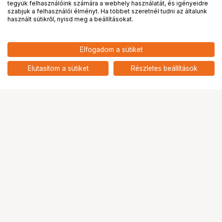
tegyük felhasználóink számára a webhely használatát, és igényeidre
PRO
partnerségek
szabjuk a felhasználói élményt. Ha többet szeretnél tudni az általunk
használt sütikről, nyisd meg a beállításokat.
183 900
HUF
Elfogadom a sütiket
nettó: 144 803 HUF
NIKON C-PL460 szűrő (Z
400mm)
add
Elutasítom a sütiket
Részletes beállítások
Ugrás az oldal tetejére
Segítség a vásárláshoz
Fizetési lehetőségek
Szállítással kapcsolatos részletek
Reklamáció és termékvisszaküldés
Fogyasztói elállás
Adattörlő kódok