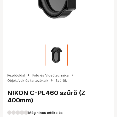
arrow_right
arrow_right
Kezdőoldal
Fotó és Videótechnika
arrow_right
Objektívek és tartozékaik
Szűrők
NIKON C-PL460 szűrő (Z
400mm)
Még nincs értékelés