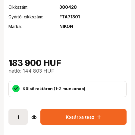
Cikkszám:
380428
Gyártói cikkszám:
FTA71301
Márka:
NIKON
183 900
HUF
nettó: 144 803 HUF
Külső raktáron (1-2 munkanap)
add
db
Kosárba tesz