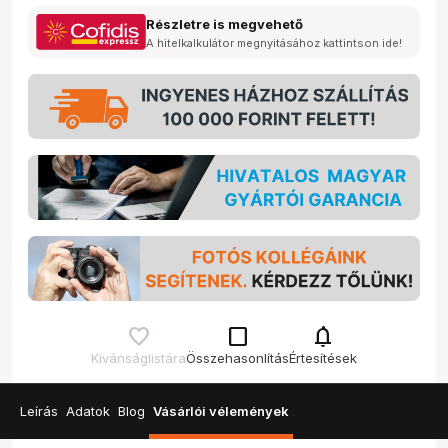
Részletre is megvehető
A hitelkalkulátor megnyitásához kattintson ide!
check_box_outline_blank
notifications
Kívánságlistára
Összehasonlítás
Értesítések
Leírás
Adatok
Blog
Vásárlói vélemények