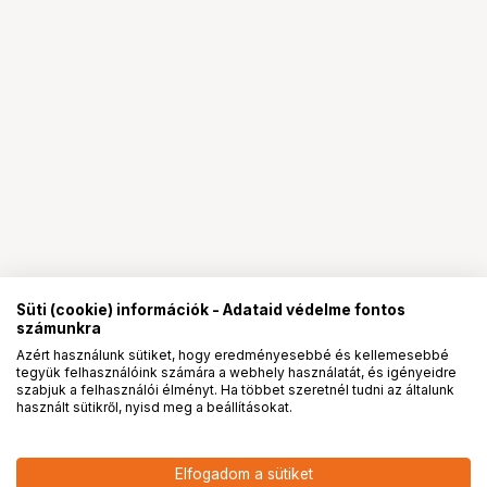
Süti (cookie) információk - Adataid védelme fontos
számunkra
Azért használunk sütiket, hogy eredményesebbé és kellemesebbé
tegyük felhasználóink számára a webhely használatát, és igényeidre
PRO
partnerségek
szabjuk a felhasználói élményt. Ha többet szeretnél tudni az általunk
használt sütikről, nyisd meg a beállításokat.
17 293
HUF
Elfogadom a sütiket
nettó: 13 617 HUF