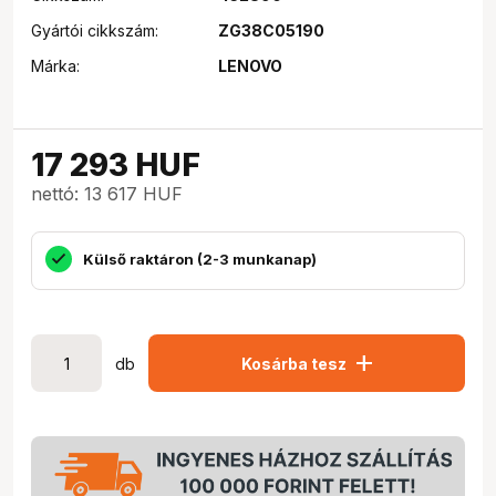
Gyártói cikkszám:
ZG38C05190
Márka:
LENOVO
17 293
HUF
nettó: 13 617 HUF
Külső raktáron (2-3 munkanap)
add
db
Kosárba tesz