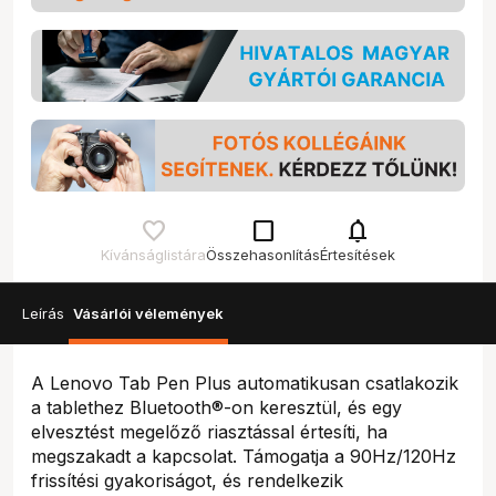
check_box_outline_blank
notifications
Kívánságlistára
Összehasonlítás
Értesítések
Leírás
Vásárlói vélemények
A Lenovo Tab Pen Plus automatikusan csatlakozik
a tablethez Bluetooth®-on keresztül, és egy
elvesztést megelőző riasztással értesíti, ha
megszakadt a kapcsolat. Támogatja a 90Hz/120Hz
frissítési gyakoriságot, és rendelkezik