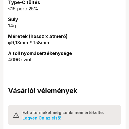
Type-C töltés
<15 perc 25%
Súly
14g
Méretek (hossz x átmérő)
φ9,13mm * 158mm
A toll nyomásérzékenysége
4096 szint
Vásárlói vélemények
Ezt a terméket még senki nem értékelte.
Legyen Ön az első!