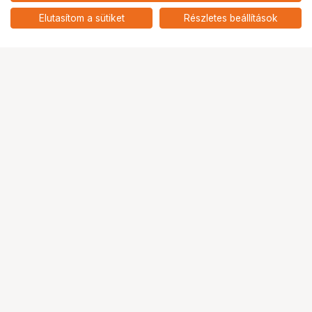
Lenovo Pen - Tab Pen Plus
add
Elutasítom a sütiket
Részletes beállítások
Ugrás az oldal tetejére
Segítség a vásárláshoz
Fizetési lehetőségek
Szállítással kapcsolatos részletek
Reklamáció és termékvisszaküldés
Fogyasztói elállás
Adattörlő kódok
Cofidis Express áruhitel
Lízing lehetőségek
Ajándékutalvány
Gyakran Ismételt Kérdések