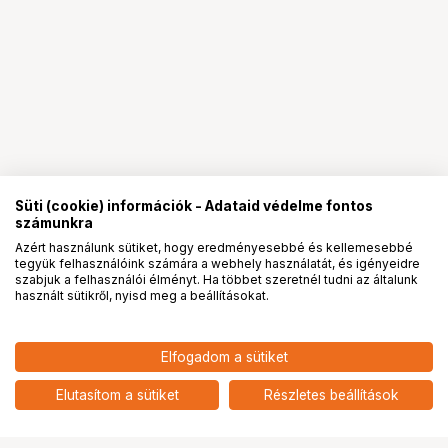
Süti (cookie) információk - Adataid védelme fontos
számunkra
Azért használunk sütiket, hogy eredményesebbé és kellemesebbé
tegyük felhasználóink számára a webhely használatát, és igényeidre
PRO
partnerségek
szabjuk a felhasználói élményt. Ha többet szeretnél tudni az általunk
használt sütikről, nyisd meg a beállításokat.
Elfogadom a sütiket
Elutasítom a sütiket
Részletes beállítások
Ugrás az oldal tetejére