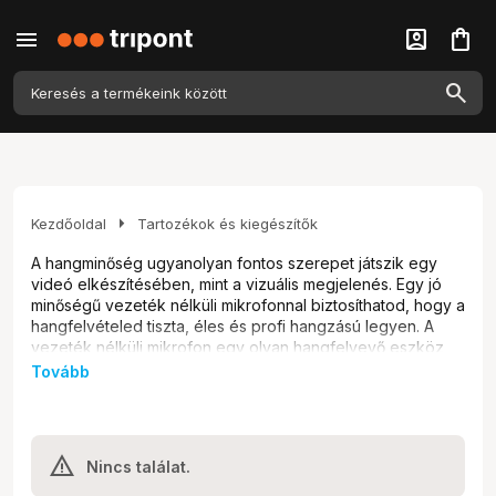
menu
account_box
shopping_bag
arrow_right
Kezdőoldal
Tartozékok és kiegészítők
A hangminőség ugyanolyan fontos szerepet játszik egy
videó elkészítésében, mint a vizuális megjelenés. Egy jó
minőségű vezeték nélküli mikrofonnal biztosíthatod, hogy a
hangfelvételed tiszta, éles és profi hangzású legyen. A
vezeték nélküli mikrofon egy olyan hangfelvevő eszköz,
amely nem fizikai kábellel csatlakozik a felvevő eszközhöz
Tovább
(pl. kamera, hangrögzítő), hanem rádióhullámok
segítségével továbbítja a hangjelet, így az előadó vagy a
hangforrás szabadon mozoghat. Milyen a jó mikrofon,
milyen vezeték nélküli mikrofonok vannak, és hogyan
Nincs találat.
érdemes kiválasztani a megfelelőt?