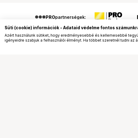
PRO
partnerségek:
Süti (cookie) információk - Adataid védelme fontos számunkr
Azért használunk sütiket, hogy eredményesebbé és kellemesebbé tegyük
igényeidre szabjuk a felhasználói élményt. Ha többet szeretnél tudni az ált
Segítség a vásárláshoz
Ismerj
Fizetési lehetőségek
Bemuta
Szállítással kapcsolatos részletek
Vevőink
Reklamáció és termékvisszaküldés
Bemutat
Fogyasztói elállás
Rendez
Adattörlő kódok
Diákkár
Cofidis Express áruhitel
VIP kár
Lízing lehetőségek
Talent 