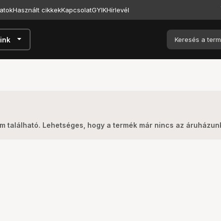
atok
Használt cikkek
Kapcsolat
GYIK
Hírlevél
arrow_drop_down
ink
m található. Lehetséges, hogy a termék már nincs az áruházun