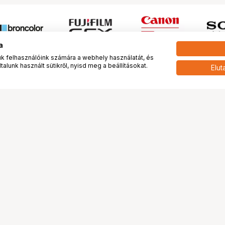
a
 felhasználóink számára a webhely használatát, és
alunk használt sütikről, nyisd meg a beállításokat.
Elut
 meg minket!
További oldalaink
tkozunk
Fotókönyv
 véleménye rólunk
Fotólabor
óterem és Stúdió
Digitalizálás
vények
PhaseOne
tya
Bluechip
tya
Problog
Program
Márkáink