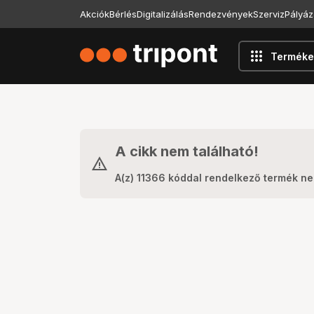
Akciók
Bérlés
Digitalizálás
Rendezvények
Szerviz
Pályáz
apps
Terméke
A cikk nem található!
A(z) 11366 kóddal rendelkező termék ne