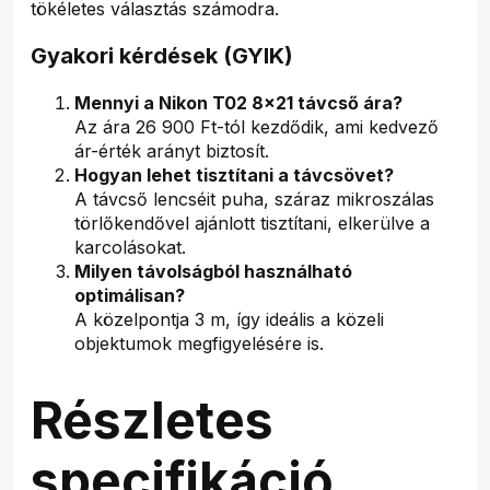
tökéletes választás számodra.
Gyakori kérdések (GYIK)
Mennyi a Nikon T02 8x21 távcső ára?
Az ára 26 900 Ft-tól kezdődik, ami kedvező
ár-érték arányt biztosít.
Hogyan lehet tisztítani a távcsövet?
A távcső lencséit puha, száraz mikroszálas
törlőkendővel ajánlott tisztítani, elkerülve a
karcolásokat.
Milyen távolságból használható
optimálisan?
A közelpontja 3 m, így ideális a közeli
objektumok megfigyelésére is.
Részletes
specifikáció