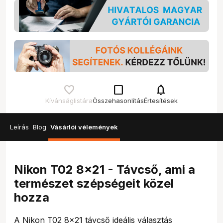
check_box_outline_blank
notifications
Kívánságlistára
Összehasonlítás
Értesítések
Leírás
Blog
Vásárlói vélemények
Nikon T02 8x21 - Távcső, ami a
természet szépségeit közel
hozza
A Nikon T02 8x21 távcső ideális választás