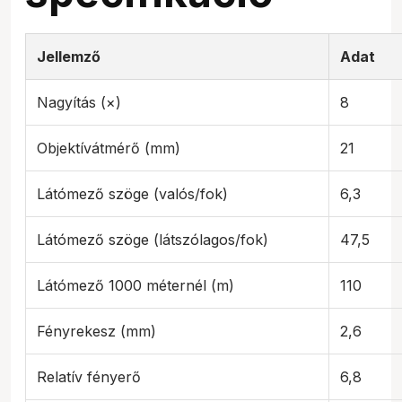
Jellemző
Adat
Nagyítás (×)
8
Objektívátmérő (mm)
21
Látómező szöge (valós/fok)
6,3
Látómező szöge (látszólagos/fok)
47,5
Látómező 1000 méternél (m)
110
Fényrekesz (mm)
2,6
Relatív fényerő
6,8