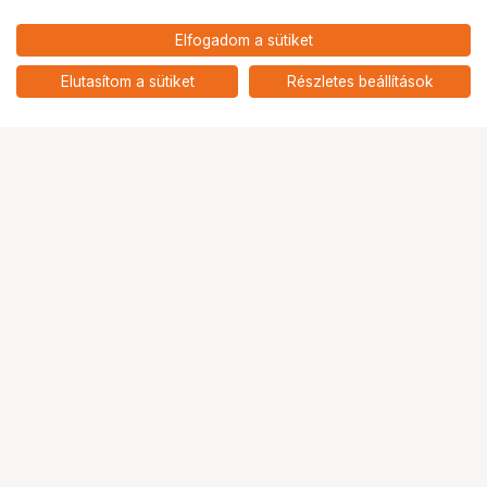
27 900
HUF
Elfogadom a sütiket
nettó: 21 969 HUF
NIKON TÁVCSŐ ACULON 8x21
Vörös
add
Elutasítom a sütiket
Részletes beállítások
Ugrás az oldal tetejére
Segítség a vásárláshoz
Fizetési lehetőségek
Szállítással kapcsolatos részletek
Reklamáció és termékvisszaküldés
Fogyasztói elállás
Adattörlő kódok
Cofidis Express áruhitel
Lízing lehetőségek