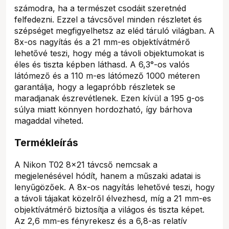
számodra, ha a természet csodáit szeretnéd
felfedezni. Ezzel a távcsővel minden részletet és
szépséget megfigyelhetsz az eléd táruló világban. A
8x-os nagyítás és a 21 mm-es objektívátmérő
lehetővé teszi, hogy még a távoli objektumokat is
éles és tiszta képben láthasd. A 6,3°-os valós
látómező és a 110 m-es látómező 1000 méteren
garantálja, hogy a legapróbb részletek se
maradjanak észrevétlenek. Ezen kívül a 195 g-os
súlya miatt könnyen hordozható, így bárhova
magaddal viheted.
Termékleírás
A Nikon T02 8x21 távcső nemcsak a
megjelenésével hódít, hanem a műszaki adatai is
lenyűgözőek. A 8x-os nagyítás lehetővé teszi, hogy
a távoli tájakat közelről élvezhesd, míg a 21 mm-es
objektívátmérő biztosítja a világos és tiszta képet.
Az 2,6 mm-es fényrekesz és a 6,8-as relatív