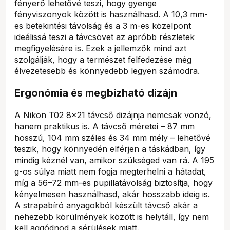
fényerő lehetővé teszi, hogy gyenge
fényviszonyok között is használhasd. A 10,3 mm-
es betekintési távolság és a 3 m-es közelpont
ideálissá teszi a távcsövet az apróbb részletek
megfigyelésére is. Ezek a jellemzők mind azt
szolgálják, hogy a természet felfedezése még
élvezetesebb és könnyedebb legyen számodra.
Ergonómia és megbízható dizájn
A Nikon T02 8x21 távcső dizájnja nemcsak vonzó,
hanem praktikus is. A távcső méretei – 87 mm
hosszú, 104 mm széles és 34 mm mély – lehetővé
teszik, hogy könnyedén elférjen a táskádban, így
mindig kéznél van, amikor szükséged van rá. A 195
g-os súlya miatt nem fogja megterhelni a hátadat,
míg a 56–72 mm-es pupillatávolság biztosítja, hogy
kényelmesen használhasd, akár hosszabb ideig is.
A strapabíró anyagokból készült távcső akár a
nehezebb körülmények között is helytáll, így nem
kell aggódnod a sérülések miatt.