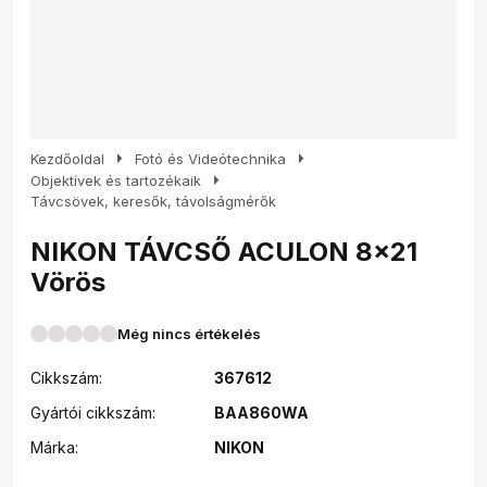
arrow_right
arrow_right
Kezdőoldal
Fotó és Videótechnika
arrow_right
Objektívek és tartozékaik
Távcsövek, keresők, távolságmérők
NIKON TÁVCSŐ ACULON 8x21
Vörös
Még nincs értékelés
Cikkszám:
367612
Gyártói cikkszám:
BAA860WA
Márka:
NIKON