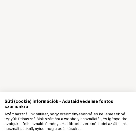
Süti (cookie) információk - Adataid védelme fontos
számunkra
Azért használunk sütiket, hogy eredményesebbé és kellemesebbé
tegyük felhasználóink számára a webhely használatát, és igényeidre
PRO
partnerségek
szabjuk a felhasználói élményt. Ha többet szeretnél tudni az általunk
használt sütikről, nyisd meg a beállításokat.