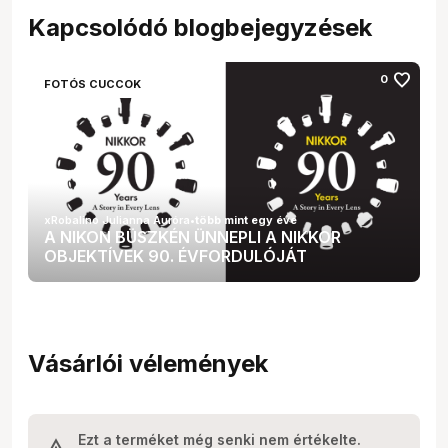
Kapcsolódó blogbejegyzések
favorite
0
FOTÓS CUCCOK
xRobalino Julianna Auróra
•
több mint egy éve
A NIKON BÜSZKÉN ÜNNEPLI A NIKKOR
OBJEKTÍVEK 90. ÉVFORDULÓJÁT
Vásárlói vélemények
Ezt a terméket még senki nem értékelte.