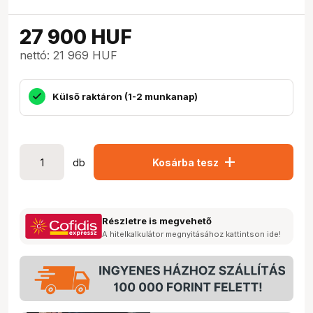
27 900
HUF
nettó: 21 969 HUF
Külső raktáron (1-2 munkanap)
add
db
Kosárba tesz
Részletre is megvehető
A hitelkalkulátor megnyitásához kattintson ide!