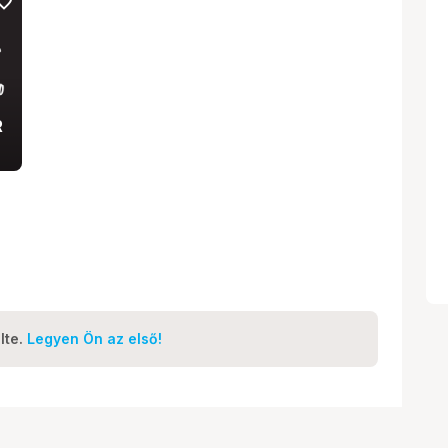
vorite
R
lte.
Legyen Ön az első!