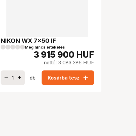
NIKON WX 7x50 IF
Még nincs értékelés
3 915 900
HUF
nettó: 3 083 386 HUF
add
db
Kosárba tesz