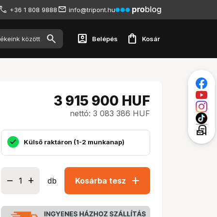
+36 1 808 9888
info@tripont.hu
account_box
shopping_bag
Belépés
Kosár
3 915 900
HUF
nettó: 3 083 386 HUF
local_post_office
Külső raktáron (1-2 munkanap)
add
db
Kosárba tesz