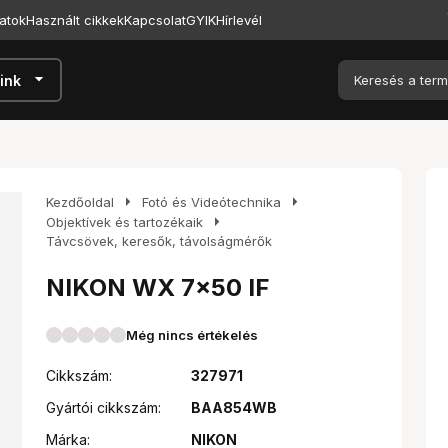
atok
Használt cikkek
Kapcsolat
GYIK
Hírlevél
arrow_drop_down
ink
arrow_right
arrow_right
Kezdőoldal
Fotó és Videótechnika
arrow_right
Objektívek és tartozékaik
Távcsövek, keresők, távolságmérők
NIKON WX 7x50 IF
Még nincs értékelés
Cikkszám:
327971
Gyártói cikkszám:
BAA854WB
Márka:
NIKON