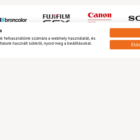
a
 felhasználóink számára a webhely használatát, és
alunk használt sütikről, nyisd meg a beállításokat.
Elut
 meg minket!
További oldalaink
tkozunk
Fotókönyv
 véleménye rólunk
Fotólabor
óterem és Stúdió
Digitalizálás
vények
PhaseOne
tya
Bluechip
tya
Problog
Program
Márkáink