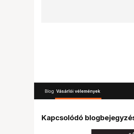
Blog
Vásárlói vélemények
Kapcsolódó blogbejegyzé