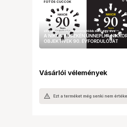
fa
0
FOTÓS CUCCOK
xRobalino Julianna Auróra
•
több mint egy éve
A NIKON BÜSZKÉN ÜNNEPLI A NIKKO
OBJEKTÍVEK 90. ÉVFORDULÓJÁT
Vásárlói vélemények
Ezt a terméket még senki nem értéke