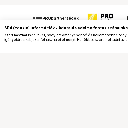
PRO
partnerségek:
Süti (cookie) információk - Adataid védelme fontos számunkr
Azért használunk sütiket, hogy eredményesebbé és kellemesebbé tegyük
igényeidre szabjuk a felhasználói élményt. Ha többet szeretnél tudni az ált
Segítség a vásárláshoz
Ismerj
Fizetési lehetőségek
Bemuta
Szállítással kapcsolatos részletek
Vevőink
Reklamáció és termékvisszaküldés
Bemutat
Fogyasztói elállás
Rendez
Adattörlő kódok
Diákkár
Cofidis Express áruhitel
VIP kár
Lízing lehetőségek
Talent 