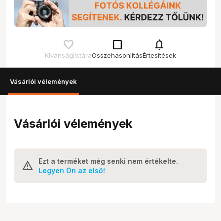
check_box_outline_blank
notifications
Kívánságlistára
Összehasonlítás
Értesítések
Vásárlói vélemények
Vásárlói vélemények
Ezt a terméket még senki nem értékelte.
Legyen Ön az első!