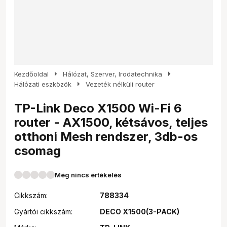
arrow_right
arrow_right
Kezdőoldal
Hálózat, Szerver, Irodatechnika
arrow_right
Hálózati eszközök
Vezeték nélküli router
TP-Link Deco X1500 Wi-Fi 6
router - AX1500, kétsávos, teljes
otthoni Mesh rendszer, 3db-os
csomag
Még nincs értékelés
Cikkszám:
788334
Gyártói cikkszám:
DECO X1500(3-PACK)