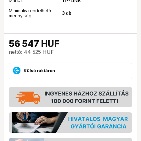
Márka:
TP-LINK
Minimális rendelhető
3 db
mennyiség:
56 547
HUF
nettó: 44 525 HUF
Külső raktáron