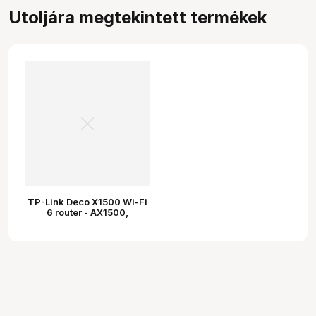
Utoljára megtekintett termékek
TP-Link Deco X1500 Wi-Fi
6 router - AX1500,
kétsávos, teljes otthoni
Mesh rendszer, 3db-os
csomag