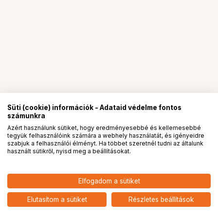
Süti (cookie) információk - Adataid védelme fontos
számunkra
Azért használunk sütiket, hogy eredményesebbé és kellemesebbé
tegyük felhasználóink számára a webhely használatát, és igényeidre
PRO
partnerségek
szabjuk a felhasználói élményt. Ha többet szeretnél tudni az általunk
használt sütikről, nyisd meg a beállításokat.
Elfogadom a sütiket
TP-Link Deco X1500 Wi-Fi 6 router -
56 547
HUF
AX1500, kétsávos, teljes otthoni
Elutasítom a sütiket
Részletes beállítások
nettó: 44 525 HUF
Mesh rendszer, 3db-os csomag