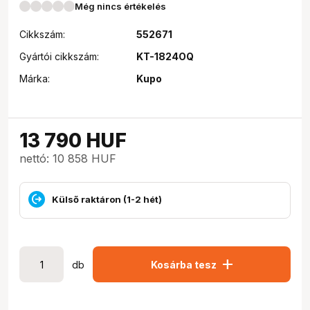
Még nincs értékelés
Cikkszám:
552671
Gyártói cikkszám:
KT-1824OQ
Márka:
Kupo
13 790
HUF
nettó: 10 858 HUF
Külső raktáron (1-2 hét)
add
db
Kosárba tesz