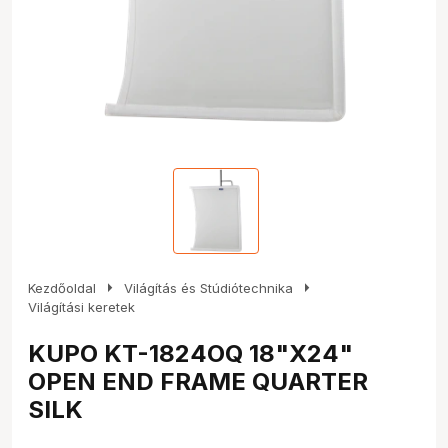
arrow_right
arrow_right
Kezdőoldal
Világítás és Stúdiótechnika
Világítási keretek
KUPO KT-1824OQ 18"X24"
OPEN END FRAME QUARTER
SILK