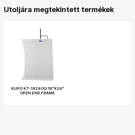
Utoljára megtekintett termékek
KUPO KT-1824OQ 18"X24"
OPEN END FRAME
QUARTER SILK