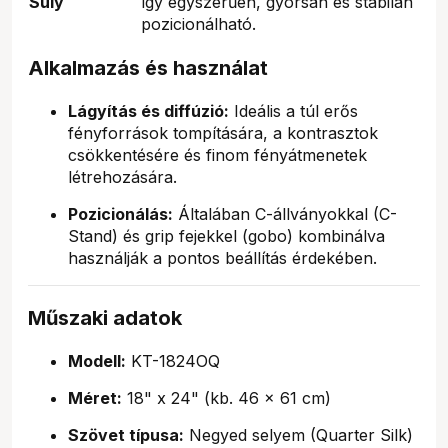
Súly
így egyszerűen, gyorsan és stabilan
pozicionálható.
Alkalmazás és használat
Lágyítás és diffúzió:
Ideális a túl erős
fényforrások tompítására, a kontrasztok
csökkentésére és finom fényátmenetek
létrehozására.
Pozicionálás:
Általában C-állványokkal (C-
Stand) és grip fejekkel (gobo) kombinálva
használják a pontos beállítás érdekében.
Műszaki adatok
Modell:
KT-1824OQ
Méret:
18" x 24" (kb. 46 x 61 cm)
Szövet típusa:
Negyed selyem (Quarter Silk)