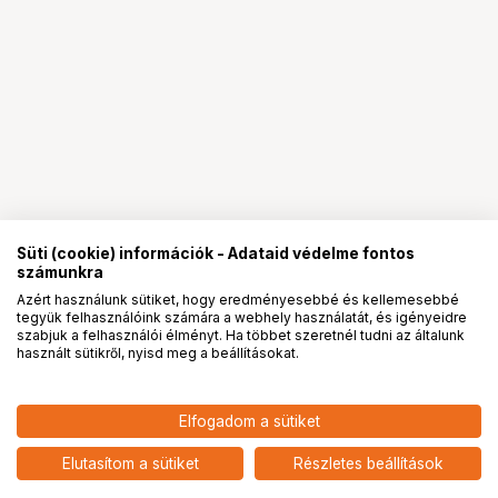
Süti (cookie) információk - Adataid védelme fontos
számunkra
Azért használunk sütiket, hogy eredményesebbé és kellemesebbé
tegyük felhasználóink számára a webhely használatát, és igényeidre
PRO
partnerségek
szabjuk a felhasználói élményt. Ha többet szeretnél tudni az általunk
használt sütikről, nyisd meg a beállításokat.
13 790
HUF
Elfogadom a sütiket
nettó: 10 858 HUF
KUPO KT-1824OQ 18"X24"
OPEN END FRAME QUARTER SILK
add
Elutasítom a sütiket
Részletes beállítások