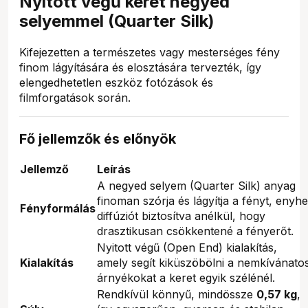
Nyitott végű keret negyed
selyemmel (Quarter Silk)
Kifejezetten a természetes vagy mesterséges fény
finom lágyítására és elosztására tervezték, így
elengedhetetlen eszköz fotózások és
filmforgatások során.
Fő jellemzők és előnyök
Jellemző
Leírás
A negyed selyem (Quarter Silk) anyag
finoman szórja és lágyítja a fényt, enyhe
Fényformálás
diffúziót biztosítva anélkül, hogy
drasztikusan csökkentené a fényerőt.
Nyitott végű (Open End) kialakítás,
Kialakítás
amely segít kiküszöbölni a nemkívánato
árnyékokat a keret egyik szélénél.
Rendkívül könnyű, mindössze
0,57 kg
,