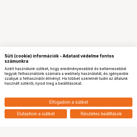
Süti (cookie) információk - Adataid védelme fontos
számunkra
Azért használunk sütiket, hogy eredményesebbé és kellemesebbé
tegyük felhasználóink számára a webhely használatát, és igényeidre
PRO
partnerségek
szabjuk a felhasználói élményt. Ha többet szeretnél tudni az általunk
használt sütikről, nyisd meg a beállításokat.
Elfogadom a sütiket
Elutasítom a sütiket
Részletes beállítások
Ugrás az oldal tetejére