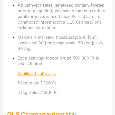
Az utánvét fizetési lehetőség minden átvételi
ponton megoldott, valamint számos üzletben
bankkártyával is fizethetsz. Keresd az erre
vonatkozó információt a GLS CsomagPont
térképes keresőben.
Maximális méretek; hosszúság: 200 [cm];
szélesség: 80 [cm]; magasság: 60 [cm]; súly:
40 [kg]
Ezt a szállítási módot bruttó 500.000 Ft-ig
választhatod
Szállítás bruttó díja:
5 [kg] alatt: 1.300 Ft
5 [kg] felett: 1.800 Ft
GLS Csomagautomata: