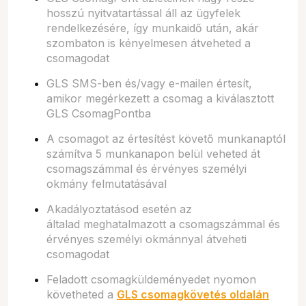
hosszú nyitvatartással áll az ügyfelek
rendelkezésére, így munkaidő után, akár
szombaton is kényelmesen átveheted a
csomagodat
GLS SMS-ben és/vagy e-mailen értesít,
amikor megérkezett a csomag a kiválasztott
GLS CsomagPontba
A csomagot az értesítést követő munkanaptól
számítva 5 munkanapon belül veheted át
csomagszámmal és érvényes személyi
okmány felmutatásával
Akadályoztatásod esetén az
általad meghatalmazott a csomagszámmal és
érvényes személyi okmánnyal átveheti
csomagodat
Feladott csomagküldeményedet nyomon
követheted a
GLS csomagkövetés oldalán