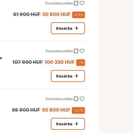
check_box_outline_blank
Összehasonlítás
61 900 HUF
50 800 HUF
-
17,9
%
add
Kosárba
check_box_outline_blank
Összehasonlítás
 +
107 900 HUF
100 330 HUF
-
7
%
add
Kosárba
check_box_outline_blank
Összehasonlítás
56 900 HUF
50 800 HUF
-
10,7
%
add
Kosárba