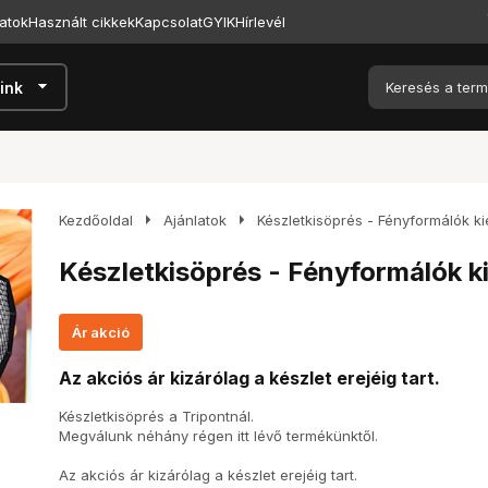
atok
Használt cikkek
Kapcsolat
GYIK
Hírlevél
arrow_drop_down
ink
arrow_right
arrow_right
Kezdőoldal
Ajánlatok
Készletkisöprés - Fényformálók ki
Készletkisöprés - Fényformálók k
Ár akció
Az akciós ár kizárólag a készlet erejéig tart.
Készletkisöprés a Tripontnál.
Megválunk néhány régen itt lévő termékünktől.
Az akciós ár kizárólag a készlet erejéig tart.