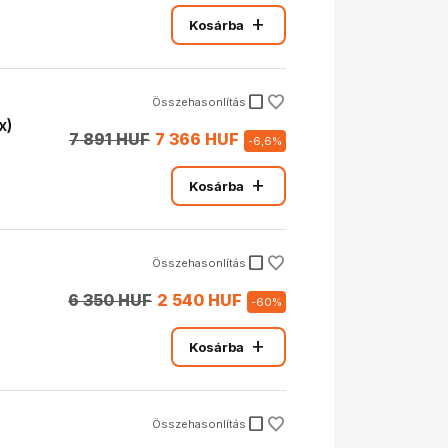
add
Kosárba
check_box_outline_blank
Összehasonlítás
x)
7 891 HUF
7 366 HUF
-
6,6
%
add
Kosárba
check_box_outline_blank
Összehasonlítás
6 350 HUF
2 540 HUF
-
60
%
add
Kosárba
check_box_outline_blank
Összehasonlítás