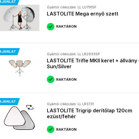
AJÁNLAT
Gyártói cikkszám: LL LU7915F
LASTOLITE Mega ernyő szett
RAKTÁRON
AJÁNLAT
Gyártói cikkszám: LL LR2933SP
LASTOLITE Trifle MKII keret + állvány
Sun/Silver
RAKTÁRON
AJÁNLAT
Gyártói cikkszám: LL LR3731
LASTOLITE Trigrip derítőlap 120cm
ezüst/fehér
RAKTÁRON