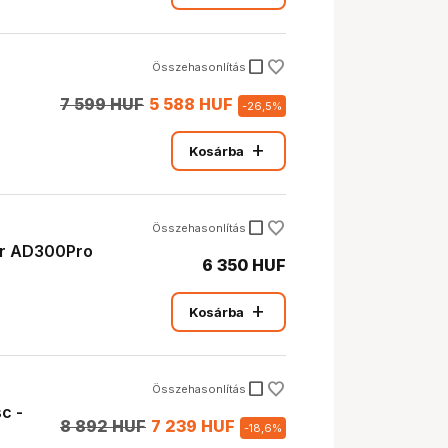
check_box_outline_blank
Összehasonlítás
7 599 HUF
5 588 HUF
-
26,5
%
add
Kosárba
check_box_outline_blank
Összehasonlítás
or AD300Pro
6 350 HUF
add
Kosárba
check_box_outline_blank
Összehasonlítás
c -
8 892 HUF
7 239 HUF
-
18,6
%