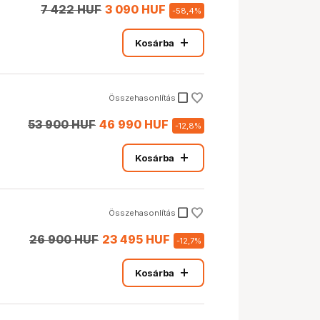
7 422 HUF
3 090 HUF
-
58,4
%
add
Kosárba
check_box_outline_blank
Összehasonlítás
53 900 HUF
46 990 HUF
-
12,8
%
add
Kosárba
check_box_outline_blank
Összehasonlítás
26 900 HUF
23 495 HUF
-
12,7
%
add
Kosárba