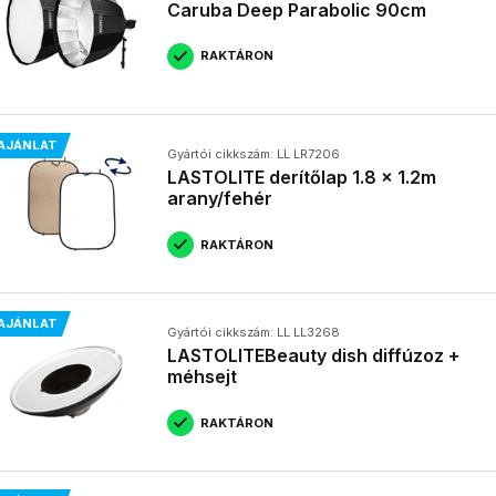
Caruba Deep Parabolic 90cm
RAKTÁRON
AJÁNLAT
Gyártói cikkszám: LL LR7206
LASTOLITE derítőlap 1.8 x 1.2m
arany/fehér
RAKTÁRON
AJÁNLAT
Gyártói cikkszám: LL LL3268
LASTOLITEBeauty dish diffúzoz +
méhsejt
RAKTÁRON