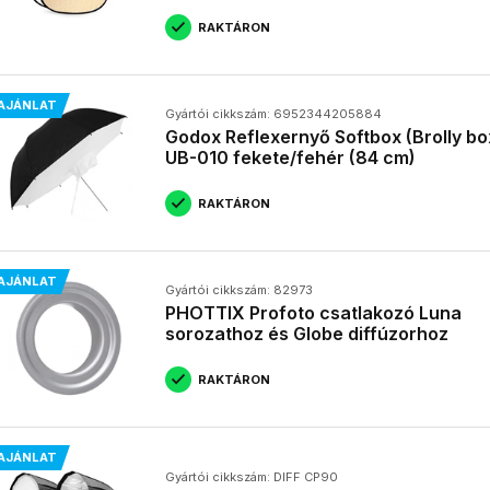
RAKTÁRON
AJÁNLAT
Gyártói cikkszám: 6952344205884
Godox Reflexernyő Softbox (Brolly bo
UB-010 fekete/fehér (84 cm)
RAKTÁRON
AJÁNLAT
Gyártói cikkszám: 82973
PHOTTIX Profoto csatlakozó Luna
sorozathoz és Globe diffúzorhoz
RAKTÁRON
AJÁNLAT
Gyártói cikkszám: DIFF CP90