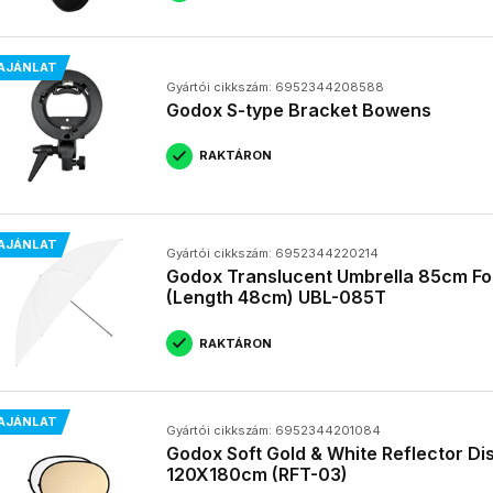
AJÁNLAT
Gyártói cikkszám: 6952344208588
Godox S-type Bracket Bowens
RAKTÁRON
AJÁNLAT
Gyártói cikkszám: 6952344220214
Godox Translucent Umbrella 85cm F
(Length 48cm) UBL-085T
RAKTÁRON
AJÁNLAT
Gyártói cikkszám: 6952344201084
Godox Soft Gold & White Reflector Dis
120X180cm (RFT-03)