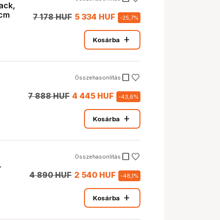
lack,
0cm
7 178 HUF
5 334 HUF
-
25,7
%
add
Kosárba
check_box_outline_blank
Összehasonlítás
7 888 HUF
4 445 HUF
-
43,6
%
add
Kosárba
check_box_outline_blank
Összehasonlítás
r
4 890 HUF
2 540 HUF
-
48,1
%
add
Kosárba