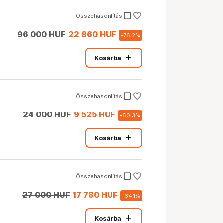
check_box_outline_blank
Összehasonlítás
96 000 HUF
22 860 HUF
-
76,2
%
add
Kosárba
check_box_outline_blank
Összehasonlítás
24 000 HUF
9 525 HUF
-
60,3
%
add
Kosárba
check_box_outline_blank
Összehasonlítás
27 000 HUF
17 780 HUF
-
34,1
%
add
Kosárba