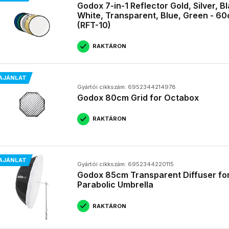
Godox 7-in-1 Reflector Gold, Silver, B
White, Transparent, Blue, Green - 6
(RFT-10)
RAKTÁRON
AJÁNLAT
Gyártói cikkszám: 6952344214978
Godox 80cm Grid for Octabox
RAKTÁRON
AJÁNLAT
Gyártói cikkszám: 6952344220115
Godox 85cm Transparent Diffuser fo
Parabolic Umbrella
RAKTÁRON