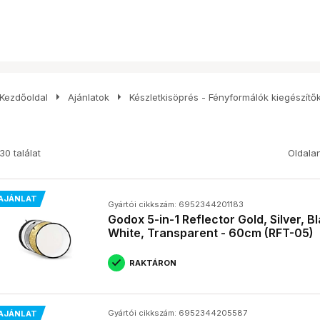
arrow_right
arrow_right
Kezdőoldal
Ajánlatok
Készletkisöprés - Fényformálók kiegészítő
30 találat
Oldala
AJÁNLAT
Gyártói cikkszám: 6952344201183
Godox 5-in-1 Reflector Gold, Silver, B
White, Transparent - 60cm (RFT-05)
RAKTÁRON
Gyártói cikkszám: 6952344205587
AJÁNLAT