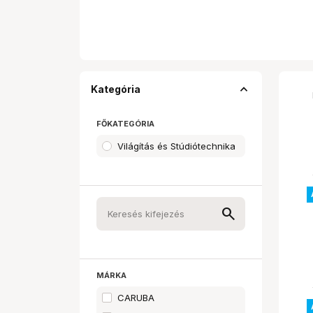
expand_less
Kategória
FŐKATEGÓRIA
Világítás és Stúdiótechnika
MÁRKA
CARUBA