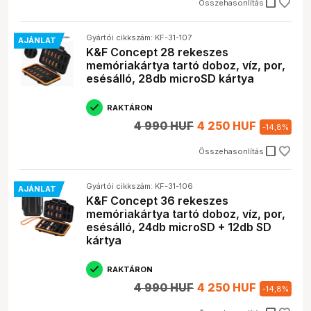
check_box_outline_blank
Összehasonlítás
Gyártói cikkszám: KF-31-107
AJÁNLAT
K&F Concept 28 rekeszes
memóriakártya tartó doboz, víz, por,
esésálló, 28db microSD kártya
RAKTÁRON
4 990 HUF
4 250 HUF
-
14,8
%
check_box_outline_blank
Összehasonlítás
Gyártói cikkszám: KF-31-106
AJÁNLAT
K&F Concept 36 rekeszes
memóriakártya tartó doboz, víz, por,
esésálló, 24db microSD + 12db SD
kártya
RAKTÁRON
4 990 HUF
4 250 HUF
-
14,8
%