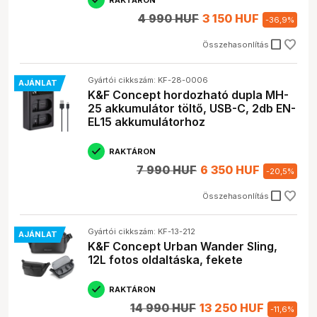
4 990 HUF
3 150 HUF
-
36,9
%
check_box_outline_blank
Összehasonlítás
Gyártói cikkszám: KF-28-0006
AJÁNLAT
K&F Concept hordozható dupla MH-
25 akkumulátor töltő, USB-C, 2db EN-
EL15 akkumulátorhoz
RAKTÁRON
7 990 HUF
6 350 HUF
-
20,5
%
check_box_outline_blank
Összehasonlítás
Gyártói cikkszám: KF-13-212
AJÁNLAT
K&F Concept Urban Wander Sling,
12L fotos oldaltáska, fekete
RAKTÁRON
14 990 HUF
13 250 HUF
-
11,6
%