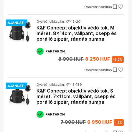
check_box_outline_blank
Összehasonlítás
Gyártói cikkszám: KF-13-201
AJÁNLAT
K&F Concept objektív védő tok, M
méret, 8x14cm, vállpánt, csepp és
porálló zipzár, ráadás pumpa
RAKTÁRON
8 990 HUF
8 250 HUF
-
8,2
%
check_box_outline_blank
Összehasonlítás
Gyártói cikkszám: KF-13-189
AJÁNLAT
K&F Concept objektív védő tok, S
méret, 7x11cm, vállpánt, csepp és
porálló zipzár, ráadás pumpa
RAKTÁRON
7 990 HUF
6 950 HUF
-
13
%