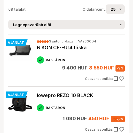
68 találat
Oldalanként:
Gyártói cikkszám: VAE30004
AJÁNLAT
NIKON CF-EU14 táska
RAKTÁRON
9 400 HUF
8 550 HUF
-
9
%
check_box_outline_blank
Összehasonlítás
lowepro REZO 10 BLACK
AJÁNLAT
RAKTÁRON
1 090 HUF
450 HUF
-
58,7
%
check_box_outline_blank
Összehasonlítás