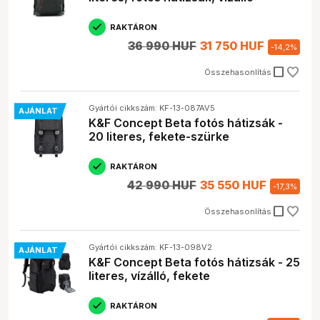
RAKTÁRON
36 990 HUF
31 750 HUF
-
14,2
%
check_box_outline_blank
Összehasonlítás
Gyártói cikkszám: KF-13-087AV5
AJÁNLAT
K&F Concept Beta fotós hátizsák -
20 literes, fekete-szürke
RAKTÁRON
42 990 HUF
35 550 HUF
-
17,3
%
check_box_outline_blank
Összehasonlítás
Gyártói cikkszám: KF-13-098V2
AJÁNLAT
K&F Concept Beta fotós hátizsák - 25
literes, vízálló, fekete
RAKTÁRON