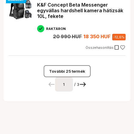
K&F Concept Beta Messenger
egyvállas hardshell kamera hátizsák
10L, fekete
RAKTÁRON
20 990 HUF
18 350 HUF
-
12,6
%
check_box_outline_blank
Összehasonlítás
További 25 termék
/ 3