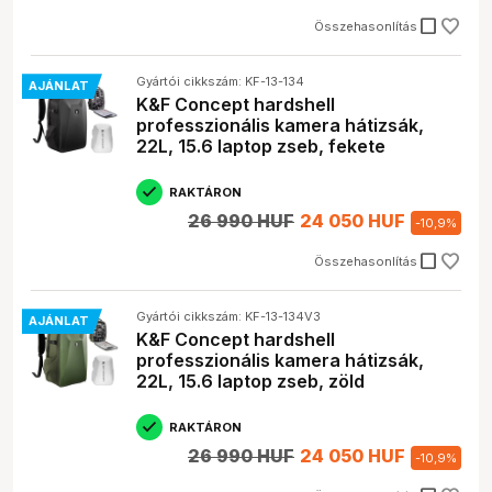
check_box_outline_blank
Összehasonlítás
Gyártói cikkszám: KF-13-134
AJÁNLAT
K&F Concept hardshell
professzionális kamera hátizsák,
22L, 15.6 laptop zseb, fekete
RAKTÁRON
26 990 HUF
24 050 HUF
-
10,9
%
check_box_outline_blank
Összehasonlítás
Gyártói cikkszám: KF-13-134V3
AJÁNLAT
K&F Concept hardshell
professzionális kamera hátizsák,
22L, 15.6 laptop zseb, zöld
RAKTÁRON
26 990 HUF
24 050 HUF
-
10,9
%