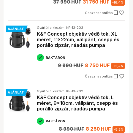
37 990 HUF
31 750 HUF
-
16,4
%
check_box_outline_blank
Összehasonlítás
Gyártói cikkszám: KF-13-203
AJÁNLAT
K&F Concept objektív védő tok, XL
méret, 11x22cm, vállpánt, csepp és
porálló zipzár, ráadás pumpa
RAKTÁRON
9 990 HUF
8 750 HUF
-
12,4
%
check_box_outline_blank
Összehasonlítás
Gyártói cikkszám: KF-13-202
AJÁNLAT
K&F Concept objektív védő tok, L
méret, 9x18cm, vállpánt, csepp és
porálló zipzár, ráadás pumpa
RAKTÁRON
8 990 HUF
8 250 HUF
-
8,2
%