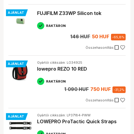
FUJIFILM Z33WP Silicon tok
AJÁNLAT
RAKTÁRON
146 HUF
50 HUF
-
65,8
%
check_box_outline_blank
Összehasonlítás
Gyártói cikkszám: LO34925
AJÁNLAT
lowepro REZO 10 RED
RAKTÁRON
1 090 HUF
750 HUF
-
31,2
%
check_box_outline_blank
Összehasonlítás
Gyártói cikkszám: LP37184-PWW
AJÁNLAT
LOWEPRO ProTactic Quick Straps
RAKTÁRON