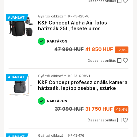
check_box_outline_blank
Összehasonlítás
Gyártói cikkszám: KF-13-128V6
AJÁNLAT
K&F Concept Alpha Air fotós
hátizsák 25L, fekete piros
RAKTÁRON
47 990 HUF
41 850 HUF
-
12,8
%
check_box_outline_blank
Összehasonlítás
Gyártói cikkszám: KF-13-098V1
AJÁNLAT
K&F Concept professzionális kamera
hátizsák, laptop zsebbel, szürke
RAKTÁRON
37 990 HUF
31 750 HUF
-
16,4
%
check_box_outline_blank
Összehasonlítás
Gyártói cikkszám: KF-13-176
AJÁNLAT