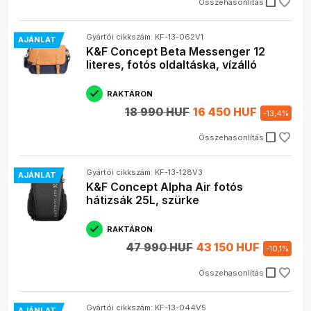
check_box_outline_blank
Összehasonlítás
Gyártói cikkszám: KF-13-062V1
AJÁNLAT
K&F Concept Beta Messenger 12
literes, fotós oldaltáska, vízálló
RAKTÁRON
18 990 HUF
16 450 HUF
-
13,4
%
check_box_outline_blank
Összehasonlítás
Gyártói cikkszám: KF-13-128V3
AJÁNLAT
K&F Concept Alpha Air fotós
hátizsák 25L, szürke
RAKTÁRON
47 990 HUF
43 150 HUF
-
10,1
%
check_box_outline_blank
Összehasonlítás
Gyártói cikkszám: KF-13-044V5
AJÁNLAT