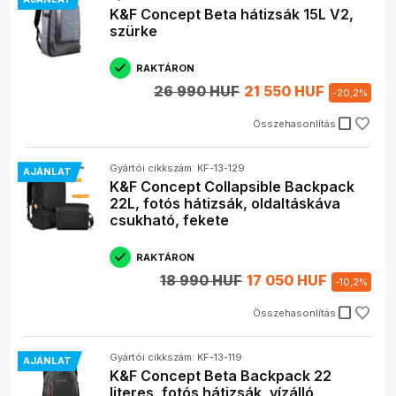
K&F Concept Beta hátizsák 15L V2,
szürke
RAKTÁRON
26 990 HUF
21 550 HUF
-
20,2
%
check_box_outline_blank
Összehasonlítás
Gyártói cikkszám: KF-13-129
AJÁNLAT
K&F Concept Collapsible Backpack
22L, fotós hátizsák, oldaltáskáva
csukható, fekete
RAKTÁRON
18 990 HUF
17 050 HUF
-
10,2
%
check_box_outline_blank
Összehasonlítás
Gyártói cikkszám: KF-13-119
AJÁNLAT
K&F Concept Beta Backpack 22
literes, fotós hátizsák, vízálló