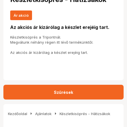
Ár akció
Az akciós ár kizárólag a készlet erejéig tart.
Készletkisöprés a Tripontnál.
Megválunk néhány régen itt lévő termékünktől.
Az akciós ár kizárólag a készlet erejéig tart.
Szűrések
arrow_right
arrow_right
Kezdőoldal
Ajánlatok
Készletkisöprés - Hátizsákok