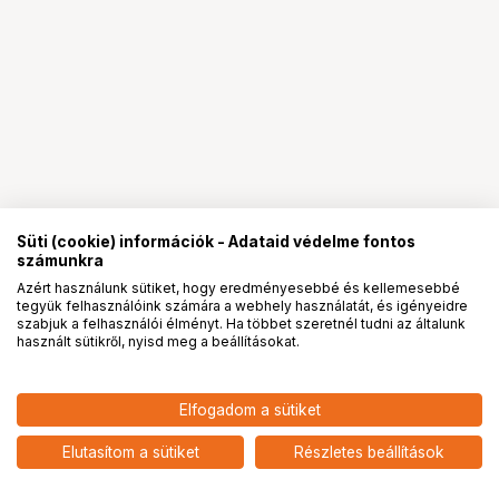
Süti (cookie) információk - Adataid védelme fontos
számunkra
Azért használunk sütiket, hogy eredményesebbé és kellemesebbé
tegyük felhasználóink számára a webhely használatát, és igényeidre
PRO
partnerségek
szabjuk a felhasználói élményt. Ha többet szeretnél tudni az általunk
használt sütikről, nyisd meg a beállításokat.
Elfogadom a sütiket
Elutasítom a sütiket
Részletes beállítások