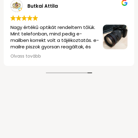
Butkai Attila
Nagy értékű optikát rendeltem tőlük.
Mint telefonban, mind pedig e-
mailben korrekt volt a tájékoztatás. e-
mailre piszok gyorsan reagáltak, és
elég rugalmasak voltak mindenben. a
Olvass tovább
szállítás is nagyon gyors volt, precízen
és biztonságosan becsomagolva. Ren
délután kettő körül történt meg, más
kezembe kaptam az objektívet.
Olvastam a negatív véleményeket, én
tudom megerősíteni, nekem nagyon po
tapasztalat volt ez a bolt. Kösz minden
Klasszak vagytok!