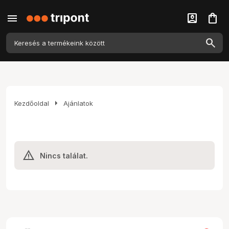
menu
account_box
shopping_bag
arrow_right
Kezdőoldal
Ajánlatok
Nincs találat.