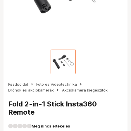
arrow_right
arrow_right
Kezdőoldal
Fotó és Videótechnika
arrow_right
Drónok és akciókamerák
Akciókamera kiegészítők
Fold 2-in-1 Stick Insta360
Remote
Még nincs értékelés