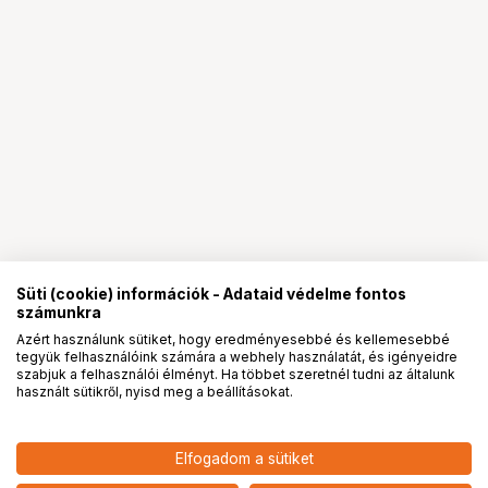
Süti (cookie) információk - Adataid védelme fontos
számunkra
Azért használunk sütiket, hogy eredményesebbé és kellemesebbé
tegyük felhasználóink számára a webhely használatát, és igényeidre
PRO
partnerségek
szabjuk a felhasználói élményt. Ha többet szeretnél tudni az általunk
használt sütikről, nyisd meg a beállításokat.
25 890
HUF
Elfogadom a sütiket
nettó: 20 386 HUF
Fold 2-in-1 Stick Insta360