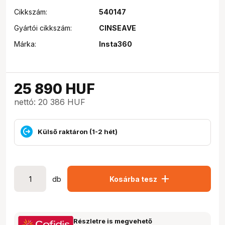
Cikkszám:
540147
Gyártói cikkszám:
CINSEAVE
Márka:
Insta360
25 890
HUF
nettó: 20 386 HUF
Külső raktáron (1-2 hét)
add
db
Kosárba tesz
Részletre is megvehető