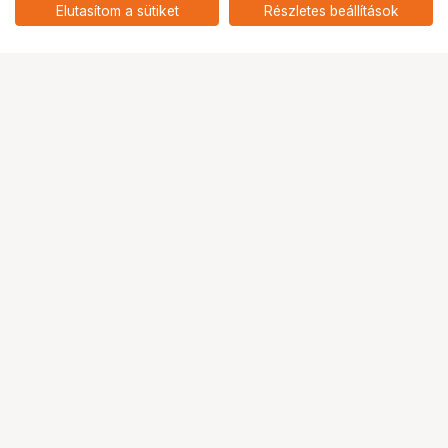
Remote
add
Elutasítom a sütiket
Részletes beállítások
Ugrás az oldal tetejére
Segítség a vásárláshoz
Fizetési lehetőségek
Szállítással kapcsolatos részletek
Reklamáció és termékvisszaküldés
Fogyasztói elállás
Adattörlő kódok
Cofidis Express áruhitel
Lízing lehetőségek
Ajándékutalvány
Gyakran Ismételt Kérdések