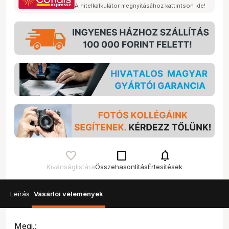
A hitelkalkulátor megnyitásához kattintson ide!
check_box_outline_blank
notifications
Kívánságlistára
Összehasonlítás
Értesítések
Leírás
Vásárlói vélemények
Megj.: