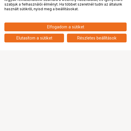
PRO
partnerségek
szabjuk a felhasználói élményt. Ha többet szeretnél tudni az általunk
használt sütikről, nyisd meg a beállításokat.
22 000
HUF
Elfogadom a sütiket
nettó: 17 323 HUF
GOPRO Light Mod (Hero9/Hero8
Black
add
Elutasítom a sütiket
Részletes beállítások
Ugrás az oldal tetejére
Segítség a vásárláshoz
Fizetési lehetőségek
Szállítással kapcsolatos részletek
Reklamáció és termékvisszaküldés
Fogyasztói elállás
Adattörlő kódok