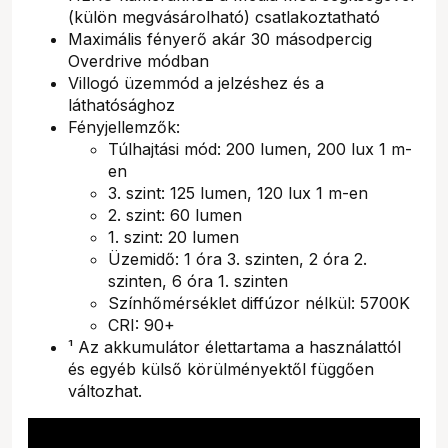
(külön megvásárolható) csatlakoztatható
Maximális fényerő akár 30 másodpercig
Overdrive módban
Villogó üzemmód a jelzéshez és a
láthatósághoz
Fényjellemzők:
Túlhajtási mód: 200 lumen, 200 lux 1 m-
en
3. szint: 125 lumen, 120 lux 1 m-en
2. szint: 60 lumen
1. szint: 20 lumen
Üzemidő: 1 óra 3. szinten, 2 óra 2.
szinten, 6 óra 1. szinten
Színhőmérséklet diffúzor nélkül: 5700K
CRI: 90+
¹ Az akkumulátor élettartama a használattól
és egyéb külső körülményektől függően
változhat.