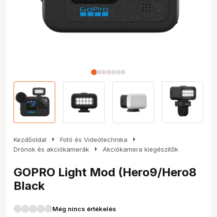
arrow_right
arrow_right
Kezdőoldal
Fotó és Videótechnika
arrow_right
Drónok és akciókamerák
Akciókamera kiegészítők
GOPRO Light Mod (Hero9/Hero8
Black
Még nincs értékelés