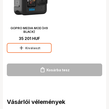
GOPRO MEDIA MOD (H9
BLACK)
35 201 HUF
add
Kiválaszt
shopping_bag
Kosárba tesz
Vásárlói vélemények