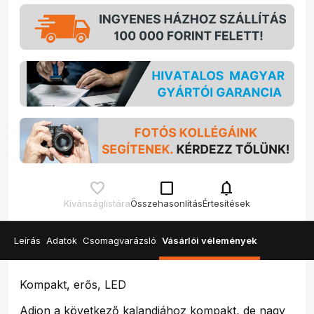
check_box_outline_blank
notifications
Kívánságlistára
Összehasonlítás
Értesítések
Leírás
Adatok
Csomagvarázsló
Vásárlói vélemények
Kompakt, erős, LED
Adjon a következő kalandjához kompakt, de nagy