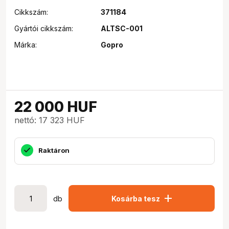
Cikkszám:
371184
Gyártói cikkszám:
ALTSC-001
Márka:
Gopro
22 000
HUF
nettó: 17 323 HUF
Raktáron
add
db
Kosárba tesz