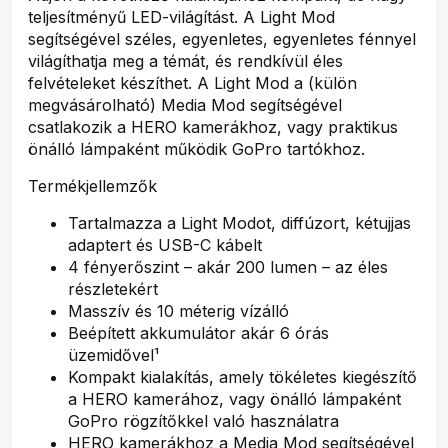
teljesítményű LED-világítást. A Light Mod
segítségével széles, egyenletes, egyenletes fénnyel
világíthatja meg a témát, és rendkívül éles
felvételeket készíthet. A Light Mod a (külön
megvásárolható) Media Mod segítségével
csatlakozik a HERO kamerákhoz, vagy praktikus
önálló lámpaként működik GoPro tartókhoz.
Termékjellemzők
Tartalmazza a Light Modot, diffúzort, kétujjas
adaptert és USB-C kábelt
4 fényerőszint – akár 200 lumen – az éles
részletekért
Masszív és 10 méterig vízálló
Beépített akkumulátor akár 6 órás
üzemidővel¹
Kompakt kialakítás, amely tökéletes kiegészítő
a HERO kamerához, vagy önálló lámpaként
GoPro rögzítőkkel való használatra
HERO kamerákhoz a Media Mod segítségével