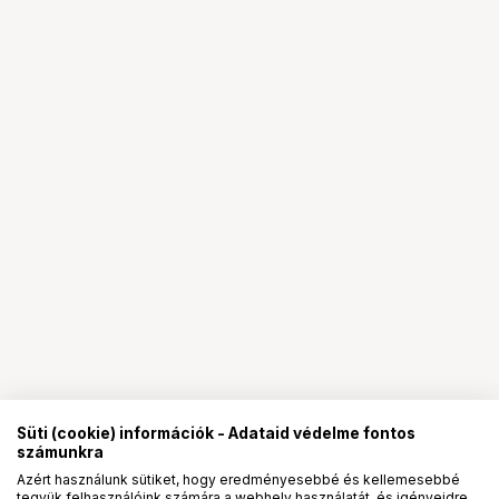
Süti (cookie) információk - Adataid védelme fontos
számunkra
Azért használunk sütiket, hogy eredményesebbé és kellemesebbé
tegyük felhasználóink számára a webhely használatát, és igényeidre