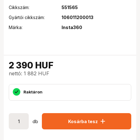
Cikkszám:
551565
Gyártói cikkszám:
106011200013
Márka:
Insta360
2 390
HUF
nettó: 1 882 HUF
Raktáron
add
db
Kosárba tesz