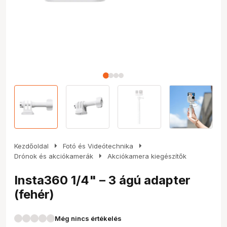
arrow_right
arrow_right
Kezdőoldal
Fotó és Videótechnika
arrow_right
Drónok és akciókamerák
Akciókamera kiegészítők
Insta360 1/4" – 3 ágú adapter
(fehér)
Még nincs értékelés