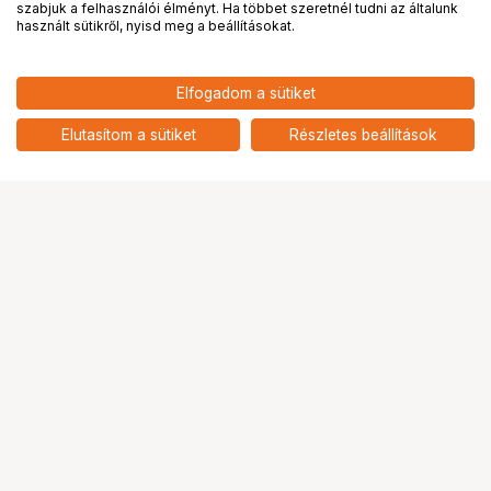
PRO
partnerségek
szabjuk a felhasználói élményt. Ha többet szeretnél tudni az általunk
használt sütikről, nyisd meg a beállításokat.
2 390
HUF
Elfogadom a sütiket
nettó: 1 882 HUF
Insta360 1/4" – 3 ágú adapter
(fehér)
add
Elutasítom a sütiket
Részletes beállítások
Ugrás az oldal tetejére
Segítség a vásárláshoz
Fizetési lehetőségek
Szállítással kapcsolatos részletek
Reklamáció és termékvisszaküldés
Fogyasztói elállás
Adattörlő kódok