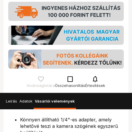
check_box_outline_blank
notifications
Kívánságlistára
Összehasonlítás
Értesítések
Leírás
Adatok
Vásárlói vélemények
Könnyen állítható 1/4"-es adapter, amely
lehetővé teszi a kamera szögének egyszerű