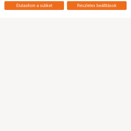
dobóbot távirányító készlet
add
Elutasítom a sütiket
Részletes beállítások
Ugrás az oldal tetejére
Segítség a vásárláshoz
Fizetési lehetőségek
Szállítással kapcsolatos részletek
Reklamáció és termékvisszaküldés
Fogyasztói elállás
Adattörlő kódok
Cofidis Express áruhitel
Lízing lehetőségek
Ajándékutalvány
Gyakran Ismételt Kérdések