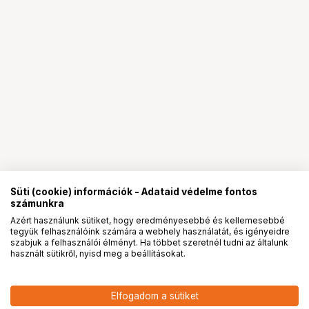
Süti (cookie) információk - Adataid védelme fontos
számunkra
Azért használunk sütiket, hogy eredményesebbé és kellemesebbé
tegyük felhasználóink számára a webhely használatát, és igényeidre
PRO
partnerségek
szabjuk a felhasználói élményt. Ha többet szeretnél tudni az általunk
használt sütikről, nyisd meg a beállításokat.
25 190
HUF
Elfogadom a sütiket
nettó: 19 835 HUF
Insta360 2 az 1-ben szelfibot +