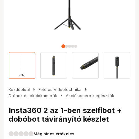
arrow_right
arrow_right
Kezdőoldal
Fotó és Videótechnika
arrow_right
Drónok és akciókamerák
Akciókamera kiegészítők
Insta360 2 az 1-ben szelfibot +
dobóbot távirányító készlet
Még nincs értékelés