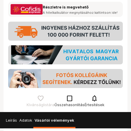
Részletre is megvehető
A hitelkalkulátor megnyitásához kattintson ide!
check_box_outline_blank
notifications
Kívánságlistára
Összehasonlítás
Értesítések
Leírás
Adatok
Vásárlói vélemények