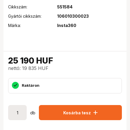
Cikkszám:
551584
Gyártói cikkszám:
106010300023
Márka:
Insta360
25 190
HUF
nettó: 19 835 HUF
Raktáron
add
db
Kosárba tesz