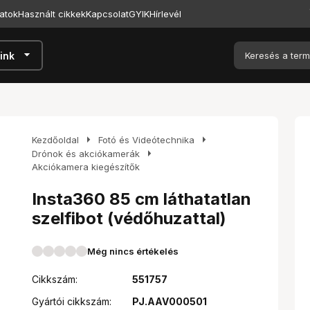
atok
Használt cikkek
Kapcsolat
GYIK
Hírlevél
arrow_drop_down
ink
arrow_right
arrow_right
Kezdőoldal
Fotó és Videótechnika
arrow_right
Drónok és akciókamerák
Akciókamera kiegészítők
Insta360 85 cm láthatatlan
szelfibot (védőhuzattal)
Még nincs értékelés
Cikkszám:
551757
Gyártói cikkszám:
PJ.AAV000501