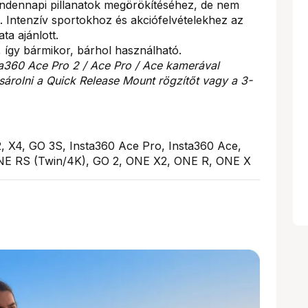
mindennapi pillanatok megörökítéséhez, de nem
 Intenzív sportokhoz és akciófelvételekhez az
ta ajánlott.
 így bármikor, bárhol használható.
ta360 Ace Pro 2 / Ace Pro / Ace kamerával
árolni a Quick Release Mount rögzítőt vagy a 3-
2, X4, GO 3S, Insta360 Ace Pro, Insta360 Ace,
ONE RS (Twin/4K), GO 2, ONE X2, ONE R, ONE X