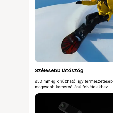
Szélesebb látószög
850 mm-ig kihúzható, így természetesebb,
magasabb kameraállású felvételekhez.