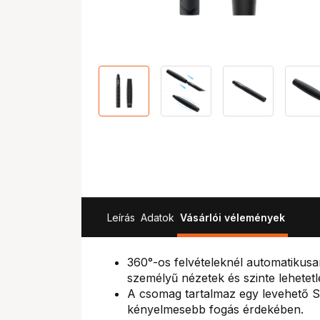
Leírás
Adatok
Vásárlói vélemények
360°-os felvételeknél automatikusa
személyű nézetek és szinte lehetet
A csomag tartalmaz egy levehető Se
kényelmesebb fogás érdekében.