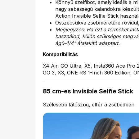
Könnyű szelfibot, amely ideális a 
nagy sebességű kalandokra készült.
Action Invisible Selfie Stick használa
Összecsukva zsebméretűre rövidül,
Megjegyzés: Ha ezt a terméket Ins
használod, külön szükséges megvás
ágú–1/4" átalakító adaptert.
Kompatibilitás
X4 Air, GO Ultra, X5, Insta360 Ace Pro 
GO 3, X3, ONE RS 1-Inch 360 Edition, 
85 cm-es Invisible Selfie Stick
Szélesebb látószög, elfér a zsebedben