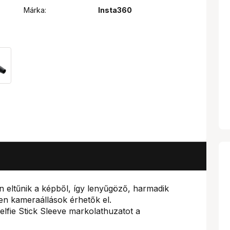
Márka:
Insta360
n eltűnik a képből, így lenyűgöző, harmadik
len kameraállások érhetők el.
lfie Stick Sleeve markolathuzatot a