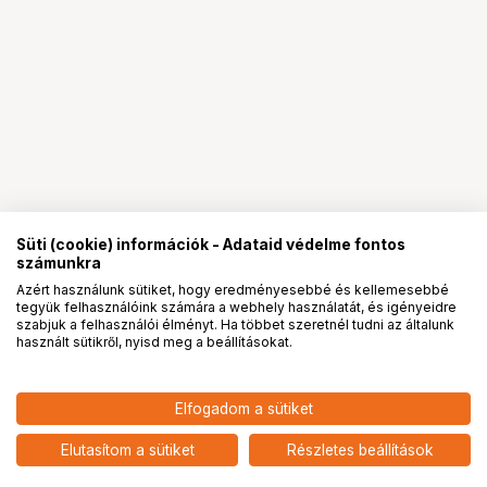
Süti (cookie) információk - Adataid védelme fontos
számunkra
Azért használunk sütiket, hogy eredményesebbé és kellemesebbé
tegyük felhasználóink számára a webhely használatát, és igényeidre
PRO
partnerségek
szabjuk a felhasználói élményt. Ha többet szeretnél tudni az általunk
használt sütikről, nyisd meg a beállításokat.
4 690
HUF
Elfogadom a sütiket
nettó: 3 693 HUF
Insta360 Ace Pro 2 fotópapír
kazetta
add
Elutasítom a sütiket
Részletes beállítások