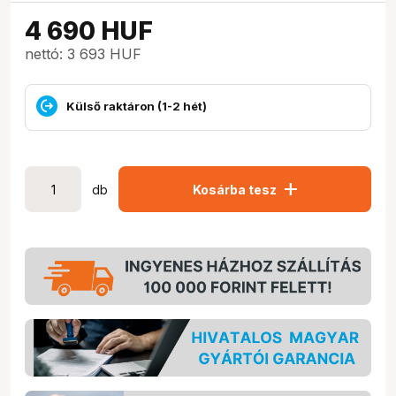
4 690
HUF
nettó: 3 693 HUF
Külső raktáron (1-2 hét)
add
db
Kosárba tesz