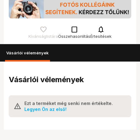
check_box_outline_blank
notifications
Kívánságlistára
Összehasonlítás
Értesítések
Vásárlói vélemények
Vásárlói vélemények
Ezt a terméket még senki nem értékelte.
Legyen Ön az első!