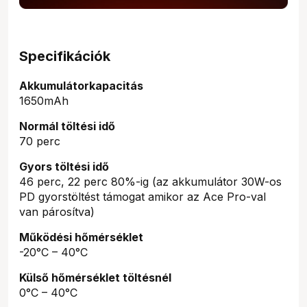
Specifikációk
Akkumulátorkapacitás
1650mAh
Normál töltési idő
70 perc
Gyors töltési idő
46 perc, 22 perc 80%-ig (az akkumulátor 30W-os
PD gyorstöltést támogat amikor az Ace Pro-val
van párosítva)
Működési hőmérséklet
-20°C – 40°C
Külső hőmérséklet töltésnél
0°C – 40°C