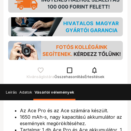
check_box_outline_blank
notifications
Kívánságlistára
Összehasonlítás
Értesítések
Leírás
Adatok
Vásárlói vélemények
Az Ace Pro és az Ace számára készült.
1650 mAh-s, nagy kapacitású akkumulátor az
események megörökítéséhez.
Tartalma: 1 db Ace Pro és Ace akkumulátor, 1