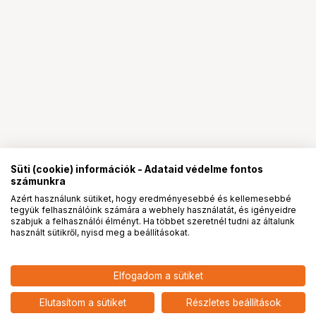
Süti (cookie) információk - Adataid védelme fontos
számunkra
Azért használunk sütiket, hogy eredményesebbé és kellemesebbé
tegyük felhasználóink számára a webhely használatát, és igényeidre
PRO
partnerségek
szabjuk a felhasználói élményt. Ha többet szeretnél tudni az általunk
használt sütikről, nyisd meg a beállításokat.
16 290
HUF
Elfogadom a sütiket
nettó: 12 827 HUF
insta360 Ace Pro akkumulátor
add
Elutasítom a sütiket
Részletes beállítások