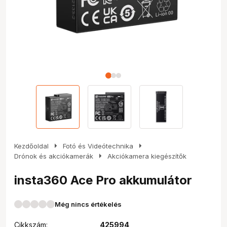
arrow_right
arrow_right
Kezdőoldal
Fotó és Videótechnika
arrow_right
Drónok és akciókamerák
Akciókamera kiegészítők
insta360 Ace Pro akkumulátor
Még nincs értékelés
Cikkszám:
425994