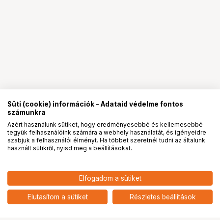
Süti (cookie) információk - Adataid védelme fontos
számunkra
Azért használunk sütiket, hogy eredményesebbé és kellemesebbé
tegyük felhasználóink számára a webhely használatát, és igényeidre
PRO
partnerségek
szabjuk a felhasználói élményt. Ha többet szeretnél tudni az általunk
használt sütikről, nyisd meg a beállításokat.
32 490
HUF
Elfogadom a sütiket
nettó: 25 583 HUF
insta360 Ace Pro gyorsolvasó
add
Elutasítom a sütiket
Részletes beállítások
Ugrás az oldal tetejére