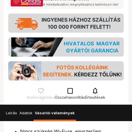
A hitelkalkulátor megnyitásához kattintson ide!
check_box_outline_blank
notifications
Kívánságlistára
Összehasonlítás
Értesítések
Leírás
Adatok
Vásárlói vélemények
Nincs szükség Wi-Fi-re, egyszerűen