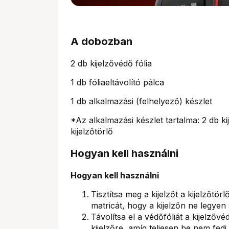
A dobozban
2 db kijelzővédő fólia
1 db fóliaeltávolító pálca
1 db alkalmazási (felhelyező) készlet
*Az alkalmazási készlet tartalma: 2 db ki
kijelzőtörlő
Hogyan kell használni
Hogyan kell használni
Tisztítsa meg a kijelzőt a kijelzőtör
matricát, hogy a kijelzőn ne legye
Távolítsa el a védőfóliát a kijelzőv
kijelzőre, amíg teljesen be nem fedi.