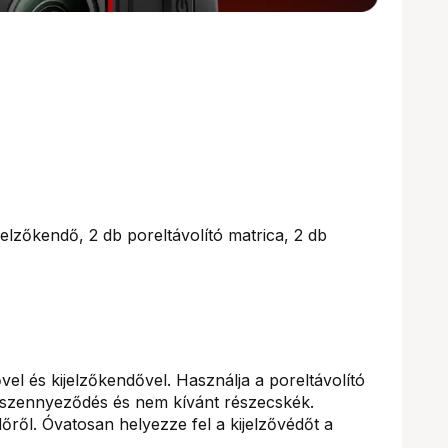
jelzőkendő, 2 db poreltávolító matrica, 2 db
lővel és kijelzőkendővel. Használja a poreltávolító
n szennyeződés és nem kívánt részecskék.
édőről. Óvatosan helyezze fel a kijelzővédőt a