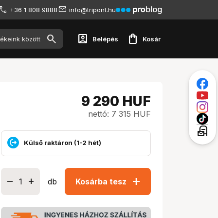
+36 1 808 9888
info@tripont.hu
account_box
shopping_bag
Belépés
Kosár
9 290
HUF
nettó: 7 315 HUF
local_post_office
Külső raktáron (1-2 hét)
add
db
Kosárba tesz