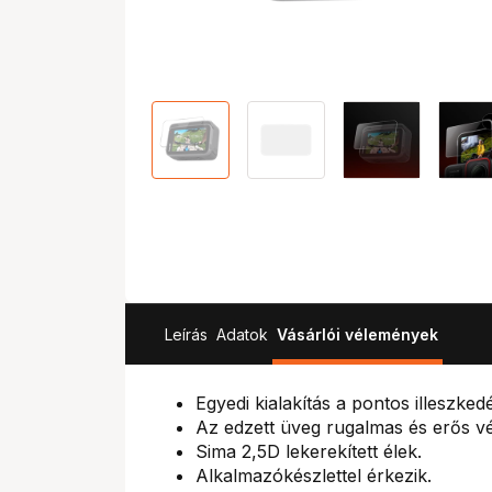
Leírás
Adatok
Vásárlói vélemények
Egyedi kialakítás a pontos illeszked
Az edzett üveg rugalmas és erős v
Sima 2,5D lekerekített élek.
Alkalmazókészlettel érkezik.