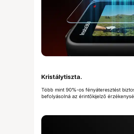
Kristálytiszta.
Több mint 90%-os fényáteresztést biztosí
befolyásolná az érintőkijelző érzékenysé