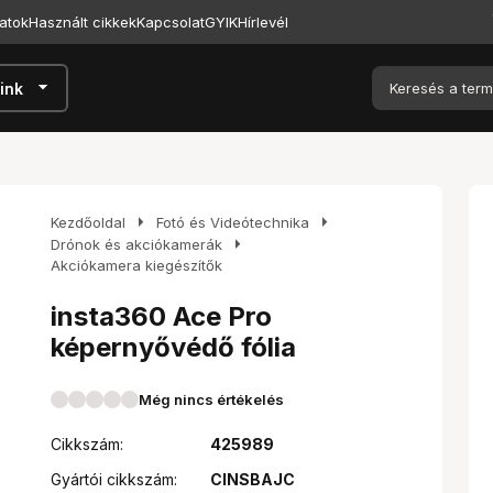
atok
Használt cikkek
Kapcsolat
GYIK
Hírlevél
arrow_drop_down
ink
arrow_right
arrow_right
Kezdőoldal
Fotó és Videótechnika
arrow_right
Drónok és akciókamerák
Akciókamera kiegészítők
insta360 Ace Pro
képernyővédő fólia
Még nincs értékelés
Cikkszám:
425989
Gyártói cikkszám:
CINSBAJC