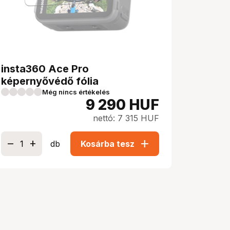
insta360 Ace Pro
képernyővédő fólia
Még nincs értékelés
9 290
HUF
nettó: 7 315 HUF
add
db
Kosárba tesz