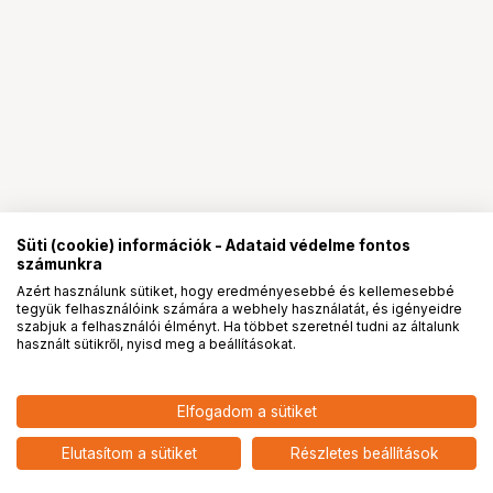
Süti (cookie) információk - Adataid védelme fontos
számunkra
Azért használunk sütiket, hogy eredményesebbé és kellemesebbé
tegyük felhasználóink számára a webhely használatát, és igényeidre
PRO
partnerségek
szabjuk a felhasználói élményt. Ha többet szeretnél tudni az általunk
használt sütikről, nyisd meg a beállításokat.
18 590
HUF
Elfogadom a sütiket
nettó: 14 638 HUF
insta360 Bullet Time tripod
add
Elutasítom a sütiket
Részletes beállítások