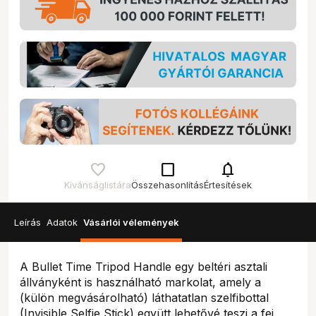
check_box_outline_blank
notifications
Kívánságlistára
Összehasonlítás
Értesítések
Leírás
Adatok
Vásárlói vélemények
A Bullet Time Tripod Handle egy beltéri asztali
állványként is használható markolat, amely a
(külön megvásárolható) láthatatlan szelfibottal
(Invisible Selfie Stick) együtt lehetővé teszi a fej