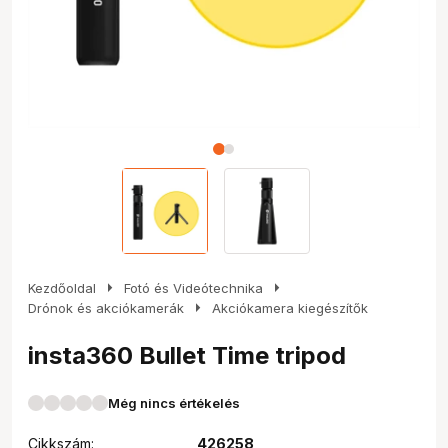
arrow_right
arrow_right
Kezdőoldal
Fotó és Videótechnika
arrow_right
Drónok és akciókamerák
Akciókamera kiegészítők
insta360 Bullet Time tripod
Még nincs értékelés
Cikkszám:
426258