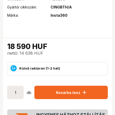
Gyártói cikkszám:
CINGBTH/A
Márka:
Insta360
18 590
HUF
nettó: 14 638 HUF
Külső raktáron (1-2 hét)
add
db
Kosárba tesz