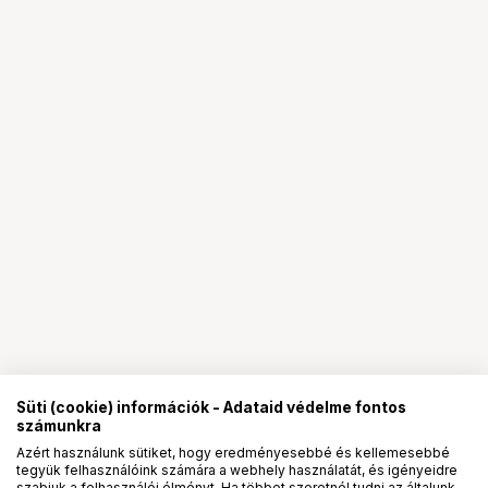
Süti (cookie) információk - Adataid védelme fontos
számunkra
Azért használunk sütiket, hogy eredményesebbé és kellemesebbé
tegyük felhasználóink számára a webhely használatát, és igényeidre
szabjuk a felhasználói élményt. Ha többet szeretnél tudni az általunk