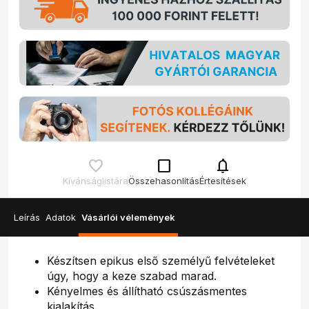
check_box_outline_blank
notifications
Kívánságlistára
Összehasonlítás
Értesítések
Leírás
Adatok
Vásárlói vélemények
Készítsen epikus első személyű felvételeket
úgy, hogy a keze szabad marad.
Kényelmes és állítható csúszásmentes
kialakítás.