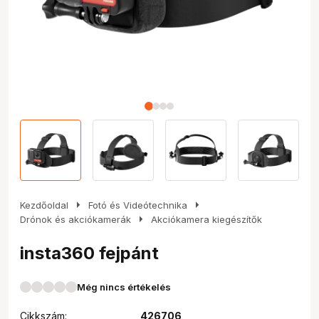
arrow_right
arrow_right
Kezdőoldal
Fotó és Videótechnika
arrow_right
Drónok és akciókamerák
Akciókamera kiegészítők
insta360 fejpánt
Még nincs értékelés
Cikkszám:
426706