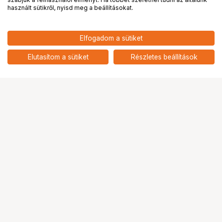
PRO
partnerségek
használt sütikről, nyisd meg a beállításokat.
9 690
HUF
Elfogadom a sütiket
nettó: 7 630 HUF
insta360 fejpánt
add
Elutasítom a sütiket
Részletes beállítások
Ugrás az oldal tetejére
Segítség a vásárláshoz
Fizetési lehetőségek
Szállítással kapcsolatos részletek
Reklamáció és termékvisszaküldés
Fogyasztói elállás
Adattörlő kódok
Cofidis Express áruhitel