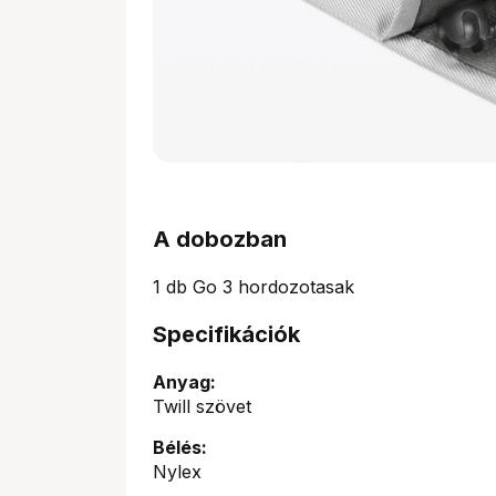
A dobozban
1 db Go 3 hordozotasak
Specifikációk
Anyag:
Twill szövet
Bélés:
Nylex