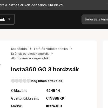
atok
Használt cikkek
Kapcsolat
GYIK
Hírlevél
arrow_drop_down
ink
arrow_right
arrow_right
Kezdőoldal
Fotó és Videótechnika
arrow_right
Drónok és akciókamerák
Akciókamera kiegészítők
insta360 GO 3 hordzsák
Még nincs értékelés
Cikkszám:
424544
Gyártói cikkszám:
CINSBBKK
Márka:
Insta360