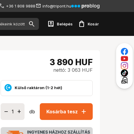
+36 1 808 9888
info@tripont.hu
account_box
shopping_bag
Belépés
Kosár
3 890
HUF
nettó: 3 063 HUF
local_post_office
Külső raktáron (1-2 hét)
add
db
Kosárba tesz