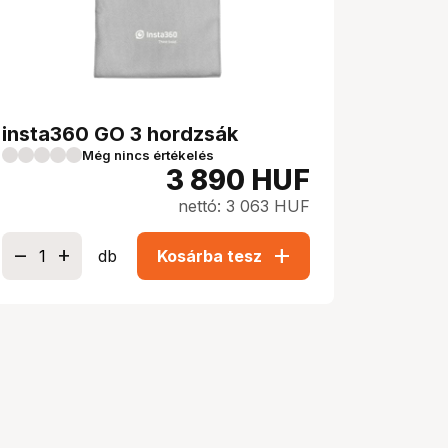
insta360 GO 3 hordzsák
Még nincs értékelés
3 890
HUF
nettó: 3 063 HUF
add
db
Kosárba tesz