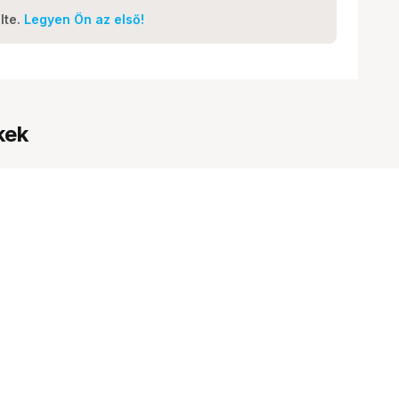
lte.
Legyen Ön az első!
kek