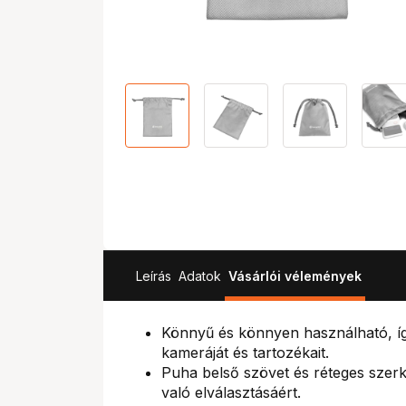
Leírás
Adatok
Vásárlói vélemények
Könnyű és könnyen használható, íg
kameráját és tartozékait.
Puha belső szövet és réteges szerk
való elválasztásáért.