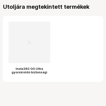
Utoljára megtekintett termékek
Insta360 GO Ultra
gyorskioldó biztonsági
zsinór (szürke)