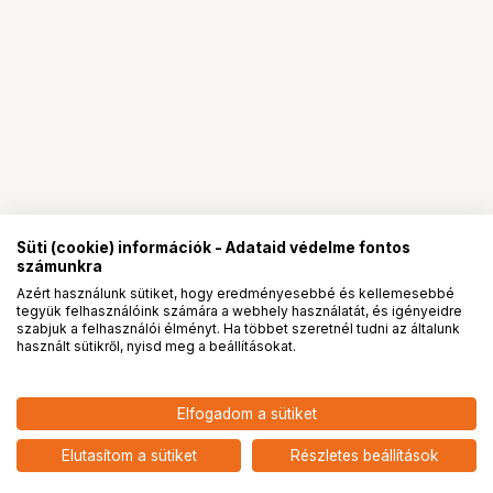
Süti (cookie) információk - Adataid védelme fontos
számunkra
Azért használunk sütiket, hogy eredményesebbé és kellemesebbé
tegyük felhasználóink számára a webhely használatát, és igényeidre
PRO
partnerségek
szabjuk a felhasználói élményt. Ha többet szeretnél tudni az általunk
használt sütikről, nyisd meg a beállításokat.
5 790
HUF
Elfogadom a sütiket
nettó: 4 559 HUF
Insta360 GO Ultra gyorskioldó
biztonsági zsinór (szürke)
add
Elutasítom a sütiket
Részletes beállítások