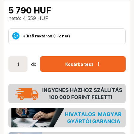
5 790
HUF
nettó: 4 559 HUF
Külső raktáron (1-2 hét)
add
db
Kosárba tesz