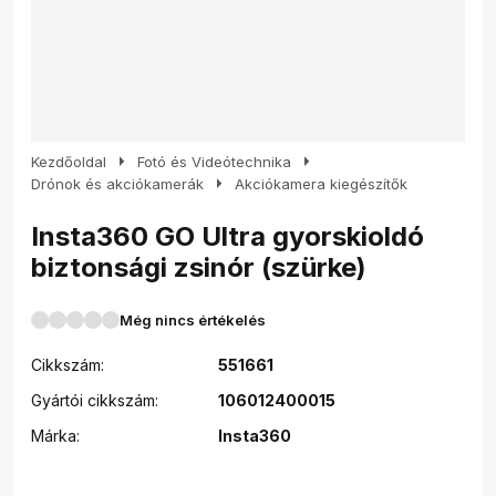
arrow_right
arrow_right
Kezdőoldal
Fotó és Videótechnika
arrow_right
Drónok és akciókamerák
Akciókamera kiegészítők
Insta360 GO Ultra gyorskioldó
biztonsági zsinór (szürke)
Még nincs értékelés
Cikkszám:
551661
Gyártói cikkszám:
106012400015
Márka:
Insta360