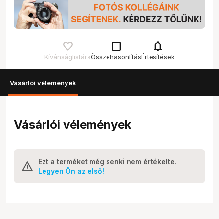
check_box_outline_blank
notifications
Kívánságlistára
Összehasonlítás
Értesítések
Vásárlói vélemények
Vásárlói vélemények
Ezt a terméket még senki nem értékelte.
Legyen Ön az első!