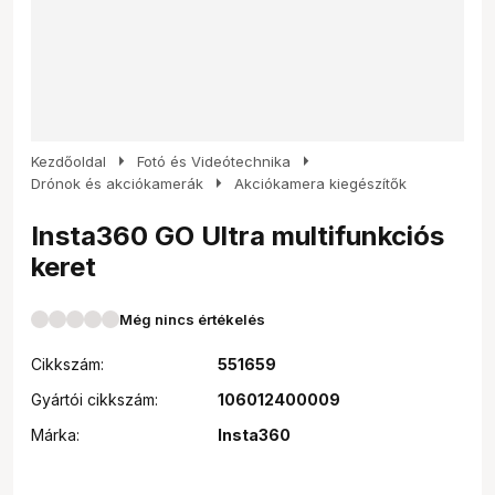
arrow_right
arrow_right
Kezdőoldal
Fotó és Videótechnika
arrow_right
Drónok és akciókamerák
Akciókamera kiegészítők
Insta360 GO Ultra multifunkciós
keret
Még nincs értékelés
Cikkszám:
551659
Gyártói cikkszám:
106012400009
Márka:
Insta360