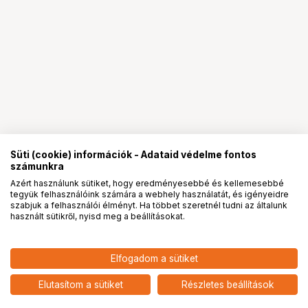
Süti (cookie) információk - Adataid védelme fontos
számunkra
Azért használunk sütiket, hogy eredményesebbé és kellemesebbé
tegyük felhasználóink számára a webhely használatát, és igényeidre
PRO
partnerségek
szabjuk a felhasználói élményt. Ha többet szeretnél tudni az általunk
használt sütikről, nyisd meg a beállításokat.
10 890
HUF
Elfogadom a sütiket
nettó: 8 575 HUF
Insta360 GO Ultra multifunkciós
keret
add
Elutasítom a sütiket
Részletes beállítások