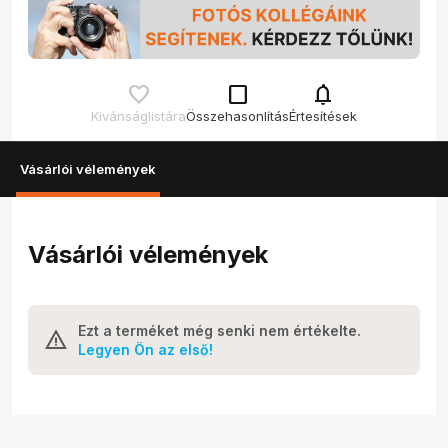
check_box_outline_blank
notifications
Kívánságlistára
Összehasonlítás
Értesítések
Vásárlói vélemények
Vásárlói vélemények
Ezt a terméket még senki nem értékelte.
Legyen Ön az első!