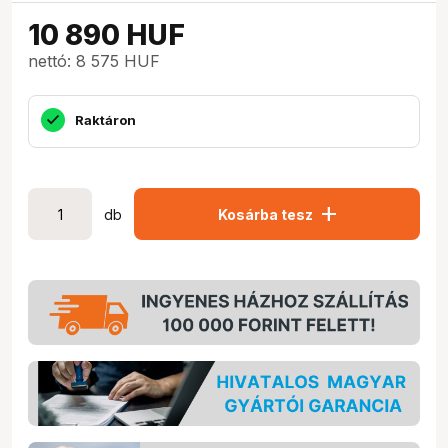
10 890
HUF
nettó: 8 575 HUF
Raktáron
add
db
Kosárba tesz