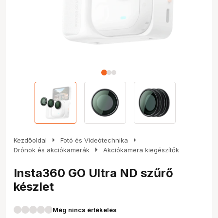
arrow_right
arrow_right
Kezdőoldal
Fotó és Videótechnika
arrow_right
Drónok és akciókamerák
Akciókamera kiegészítők
Insta360 GO Ultra ND szűrő
készlet
Még nincs értékelés