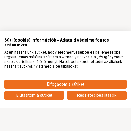
Süti (cookie) információk - Adataid védelme fontos
számunkra
Azért használunk sütiket, hogy eredményesebbé és kellemesebbé
tegyük felhasználóink számára a webhely használatát, és igényeidre
PRO
partnerségek
szabjuk a felhasználói élményt. Ha többet szeretnél tudni az általunk
használt sütikről, nyisd meg a beállításokat.
26 290
HUF
Elfogadom a sütiket
nettó: 20 701 HUF
Insta360 GO Ultra ND szűrő
készlet
add
Elutasítom a sütiket
Részletes beállítások
Ugrás az oldal tetejére