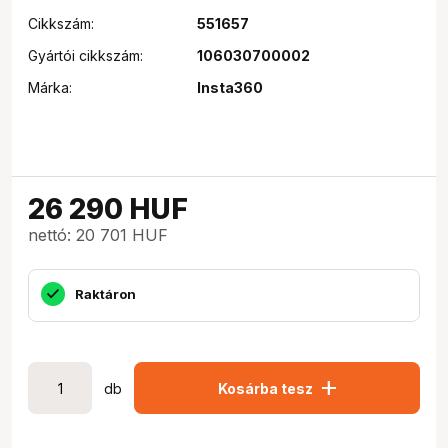
Cikkszám:
551657
Gyártói cikkszám:
106030700002
Márka:
Insta360
26 290
HUF
nettó: 20 701 HUF
Raktáron
add
db
Kosárba tesz