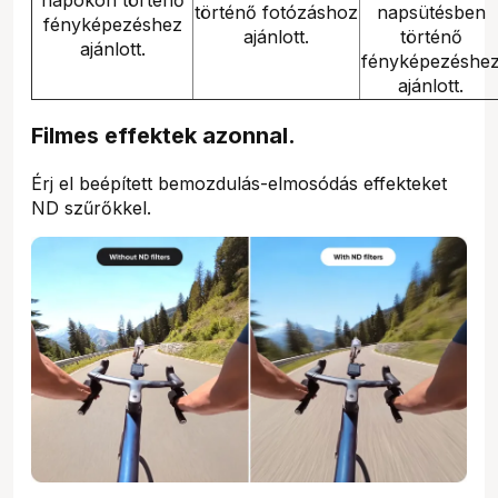
napokon történő
történő fotózáshoz
napsütésben
fényképezéshez
ajánlott.
történő
ajánlott.
fényképezéshe
ajánlott.
Filmes effektek azonnal.
Érj el beépített bemozdulás-elmosódás effekteket
ND szűrőkkel.