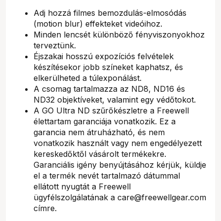
Adj hozzá filmes bemozdulás-elmosódás
(motion blur) effekteket videóihoz.
Minden lencsét különböző fényviszonyokhoz
terveztünk.
Éjszakai hosszú expozíciós felvételek
készítésekor jobb színeket kaphatsz, és
elkerülheted a túlexponálást.
A csomag tartalmazza az ND8, ND16 és
ND32 objektíveket, valamint egy védőtokot.
A GO Ultra ND szűrőkészletre a Freewell
élettartam garanciája vonatkozik. Ez a
garancia nem átruházható, és nem
vonatkozik használt vagy nem engedélyezett
kereskedőktől vásárolt termékekre.
Garanciális igény benyújtásához kérjük, küldje
el a termék nevét tartalmazó dátummal
ellátott nyugtát a Freewell
ügyfélszolgálatának a care@freewellgear.com
címre.