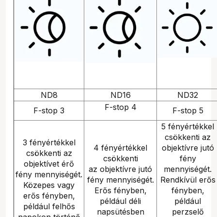
ND8
ND16
ND32
F-stop 4
F-stop 3
F-stop 5
5 fényértékkel
csökkenti az
3 fényértékkel
4 fényértékkel
objektívre jutó
csökkenti az
csökkenti
fény
objektívet érő
az objektívre jutó
mennyiségét.
fény mennyiségét.
fény mennyiségét.
Rendkívül erős
Közepes vagy
Erős fényben,
fényben,
erős fényben,
például déli
például
például felhős
napsütésben
perzselő