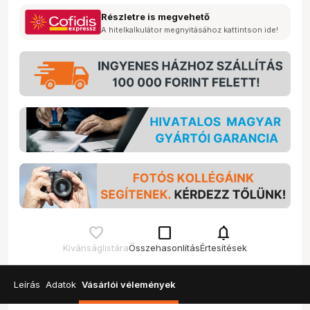
Részletre is megvehető
A hitelkalkulátor megnyitásához kattintson ide!
check_box_outline_blank
notifications
Kívánságlistára
Összehasonlítás
Értesítések
Leírás
Adatok
Vásárlói vélemények