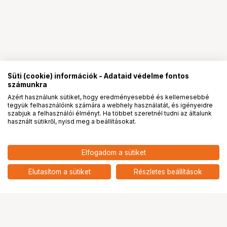
Süti (cookie) információk - Adataid védelme fontos
számunkra
Azért használunk sütiket, hogy eredményesebbé és kellemesebbé
tegyük felhasználóink számára a webhely használatát, és igényeidre
PRO
partnerségek
szabjuk a felhasználói élményt. Ha többet szeretnél tudni az általunk
használt sütikről, nyisd meg a beállításokat.
9 690
HUF
Elfogadom a sütiket
nettó: 7 630 HUF
Insta360 Helmet Chin Mount 2.0
add
Elutasítom a sütiket
Részletes beállítások
Ugrás az oldal tetejére