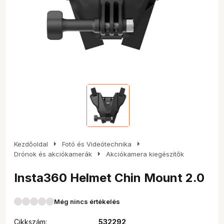
arrow_right
arrow_right
Kezdőoldal
Fotó és Videótechnika
arrow_right
Drónok és akciókamerák
Akciókamera kiegészítők
Insta360 Helmet Chin Mount 2.0
Még nincs értékelés
Cikkszám:
532292