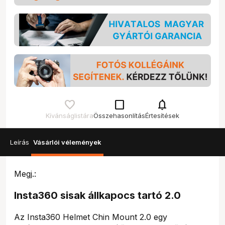
check_box_outline_blank
notifications
Kívánságlistára
Összehasonlítás
Értesítések
Leírás
Vásárlói vélemények
Megj.:
Insta360 sisak állkapocs tartó 2.0
Az Insta360 Helmet Chin Mount 2.0 egy