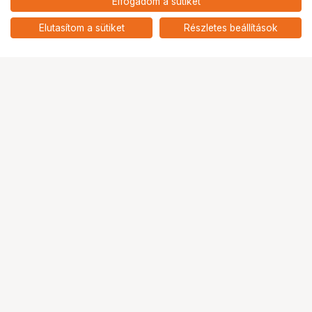
Elfogadom a sütiket
nettó: 7 630 HUF
insta360 majom fark rögzítő
add
Elutasítom a sütiket
Részletes beállítások
Ugrás az oldal tetejére
Segítség a vásárláshoz
Fizetési lehetőségek
Szállítással kapcsolatos részletek
Reklamáció és termékvisszaküldés
Fogyasztói elállás
Adattörlő kódok
Cofidis Express áruhitel
Lízing lehetőségek
Ajándékutalvány