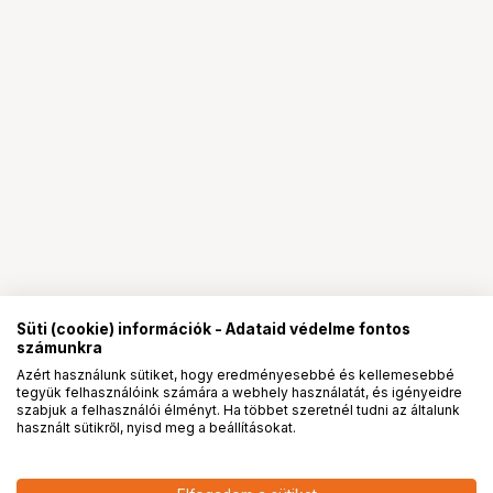
Süti (cookie) információk - Adataid védelme fontos
számunkra
Azért használunk sütiket, hogy eredményesebbé és kellemesebbé
tegyük felhasználóink számára a webhely használatát, és igényeidre
PRO
partnerségek
szabjuk a felhasználói élményt. Ha többet szeretnél tudni az általunk
használt sütikről, nyisd meg a beállításokat.
9 690
HUF