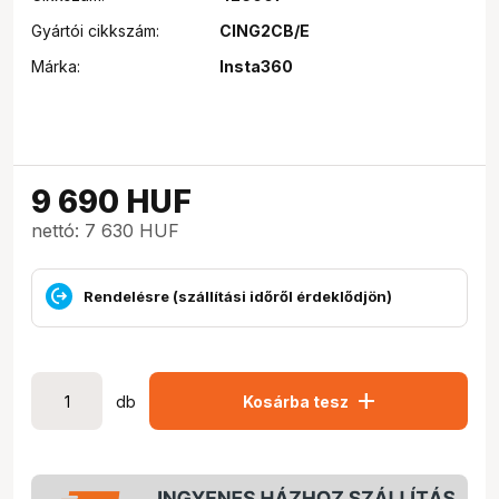
Gyártói cikkszám:
CING2CB/E
Márka:
Insta360
9 690
HUF
nettó: 7 630 HUF
Rendelésre (szállítási időről érdeklődjön)
add
db
Kosárba tesz