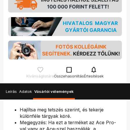
check_box_outline_blank
notifications
Kívánságlistára
Összehasonlítás
Értesítések
Leírás
Adatok
Vásárlói vélemények
Hajlítsa meg tetszés szerint, és tekerje
különféle tárgyak köré.
Megjegyzés: Ha ezt a terméket az Ace Pro-
val vagy az Ace-szel használják, a