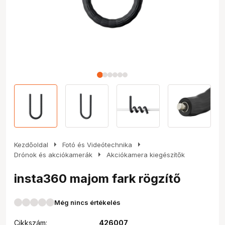
arrow_right
arrow_right
Kezdőoldal
Fotó és Videótechnika
arrow_right
Drónok és akciókamerák
Akciókamera kiegészítők
insta360 majom fark rögzítő
Még nincs értékelés
Cikkszám:
426007