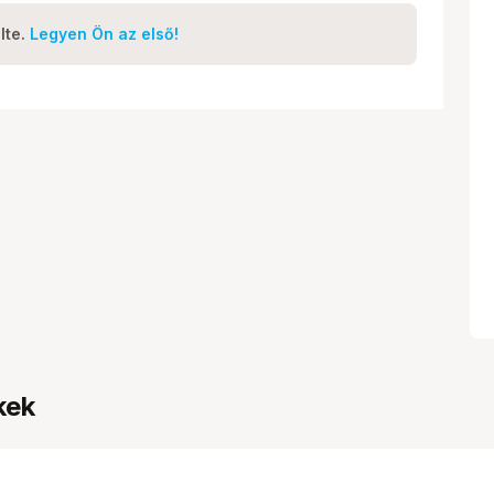
lte.
Legyen Ön az első!
kek