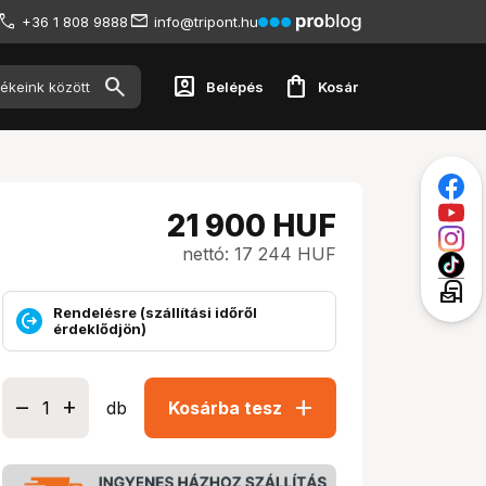
+36 1 808 9888
info@tripont.hu
account_box
shopping_bag
Belépés
Kosár
21 900
HUF
nettó: 17 244 HUF
local_post_office
Rendelésre (szállítási időről
érdeklődjön)
add
db
Kosárba tesz