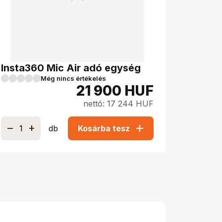
Insta360 Mic Air adó egység
Még nincs értékelés
21 900
HUF
nettó: 17 244 HUF
add
db
Kosárba tesz