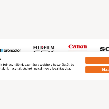
a
 felhasználóink számára a webhely használatát, és
alunk használt sütikről, nyisd meg a beállításokat.
Elut
 meg minket!
További oldalaink
tkozunk
Fotókönyv
 véleménye rólunk
Fotólabor