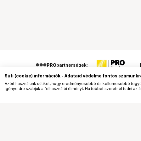
PRO
partnerségek:
Süti (cookie) információk - Adataid védelme fontos számunkr
Azért használunk sütiket, hogy eredményesebbé és kellemesebbé tegyük
igényeidre szabjuk a felhasználói élményt. Ha többet szeretnél tudni az ált
Segítség a vásárláshoz
Ismerj
Fizetési lehetőségek
Bemuta
Szállítással kapcsolatos részletek
Vevőink