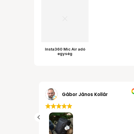
Insta360 Mic Air adó
egység
MRobert
Gábor Já