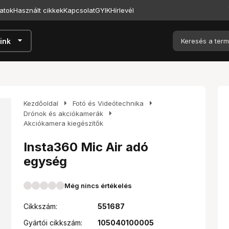
atok
Használt cikkek
Kapcsolat
GYIK
Hírlevél
arrow_drop_down
ink
arrow_right
arrow_right
Kezdőoldal
Fotó és Videótechnika
arrow_right
Drónok és akciókamerák
Akciókamera kiegészítők
Insta360 Mic Air adó
egység
Még nincs értékelés
Cikkszám:
551687
Gyártói cikkszám:
105040100005