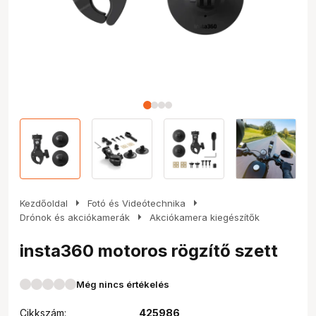
arrow_right
arrow_right
Kezdőoldal
Fotó és Videótechnika
arrow_right
Drónok és akciókamerák
Akciókamera kiegészítők
insta360 motoros rögzítő szett
Még nincs értékelés
Cikkszám:
425986