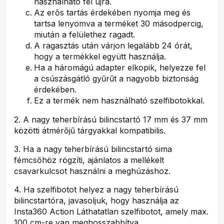
használható fel újra.
Az erős tartás érdekében nyomja meg és
tartsa lenyomva a terméket 30 másodpercig,
miután a felülethez ragadt.
A ragasztás után várjon legalább 24 órát,
hogy a termékkel együtt használja.
Ha a háromágú adapter elkopik, helyezze fel
a csúszásgátló gyűrűt a nagyobb biztonság
érdekében.
Ez a termék nem használható szelfibotokkal.
2. A nagy teherbírású bilincstartó 17 mm és 37 mm
közötti átmérőjű tárgyakkal kompatibilis.
3. Ha a nagy teherbírású bilincstartó sima
fémcsőhöz rögzíti, ajánlatos a mellékelt
csavarkulcsot használni a meghúzáshoz.
4. Ha szelfibotot helyez a nagy teherbírású
bilincstartóra, javasoljuk, hogy használja az
Insta360 Action Láthatatlan szelfibotot, amely max.
100 cm-re van meghosszabbítva.