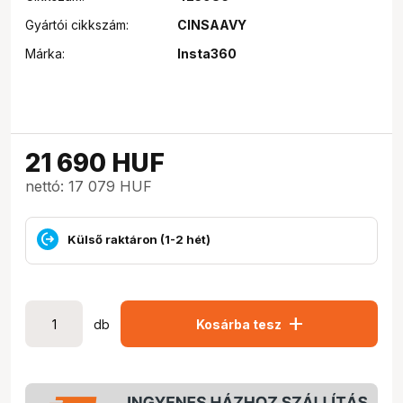
Gyártói cikkszám:
CINSAAVY
Márka:
Insta360
21 690
HUF
nettó: 17 079 HUF
Külső raktáron (1-2 hét)
add
db
Kosárba tesz