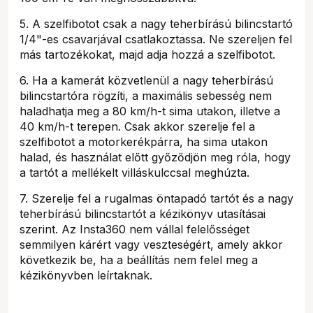
5. A szelfibotot csak a nagy teherbírású bilincstartó
1/4"-es csavarjával csatlakoztassa. Ne szereljen fel
más tartozékokat, majd adja hozzá a szelfibotot.
6. Ha a kamerát közvetlenül a nagy teherbírású
bilincstartóra rögzíti, a maximális sebesség nem
haladhatja meg a 80 km/h-t sima utakon, illetve a
40 km/h-t terepen. Csak akkor szerelje fel a
szelfibotot a motorkerékpárra, ha sima utakon
halad, és használat előtt győződjön meg róla, hogy
a tartót a mellékelt villáskulccsal meghúzta.
7. Szerelje fel a rugalmas öntapadó tartót és a nagy
teherbírású bilincstartót a kézikönyv utasításai
szerint. Az Insta360 nem vállal felelősséget
semmilyen kárért vagy veszteségért, amely akkor
következik be, ha a beállítás nem felel meg a
kézikönyvben leírtaknak.