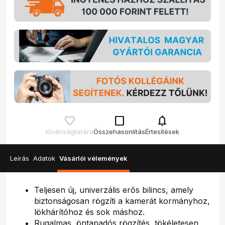
check_box_outline_blank
notifications
Kívánságlistára
Összehasonlítás
Értesítések
Leírás
Adatok
Vásárlói vélemények
Teljesen új, univerzális erős bilincs, amely
biztonságosan rögzíti a kamerát kormányhoz,
lökhárítóhoz és sok máshoz.
Rugalmas, öntapadós rögzítés, tökéletesen