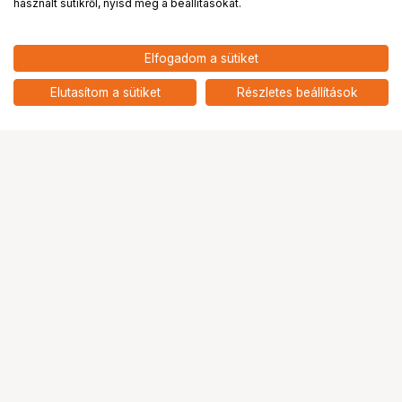
használt sütikről, nyisd meg a beállításokat.
21 690
HUF
Elfogadom a sütiket
nettó: 17 079 HUF
insta360 motoros rögzítő szett
add
Elutasítom a sütiket
Részletes beállítások
Ugrás az oldal tetejére
Segítség a vásárláshoz
Fizetési lehetőségek
Szállítással kapcsolatos részletek
Reklamáció és termékvisszaküldés
Fogyasztói elállás
Adattörlő kódok
Cofidis Express áruhitel