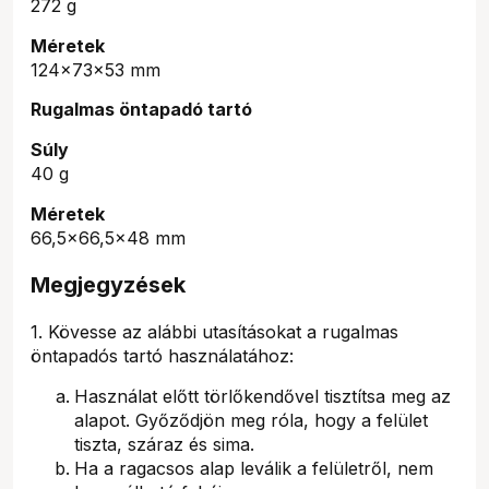
272 g
Méretek
124x73x53 mm
Rugalmas öntapadó tartó
Súly
40 g
Méretek
66,5x66,5x48 mm
Megjegyzések
1. Kövesse az alábbi utasításokat a rugalmas
öntapadós tartó használatához:
Használat előtt törlőkendővel tisztítsa meg az
alapot. Győződjön meg róla, hogy a felület
tiszta, száraz és sima.
Ha a ragacsos alap leválik a felületről, nem