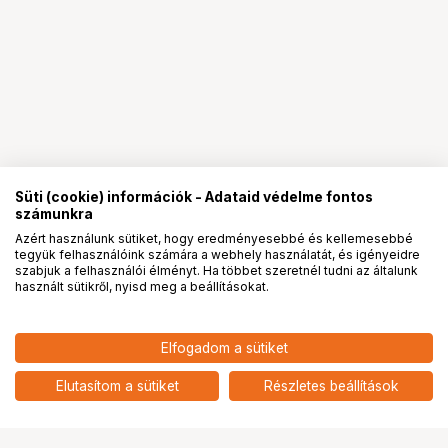
Süti (cookie) információk - Adataid védelme fontos
számunkra
Azért használunk sütiket, hogy eredményesebbé és kellemesebbé
tegyük felhasználóink számára a webhely használatát, és igényeidre
PRO
partnerségek
szabjuk a felhasználói élményt. Ha többet szeretnél tudni az általunk
használt sütikről, nyisd meg a beállításokat.
6 590
HUF
Elfogadom a sütiket
nettó: 5 189 HUF
Insta360 X4 Air kijelzővédő
add
Elutasítom a sütiket
Részletes beállítások
Ugrás az oldal tetejére