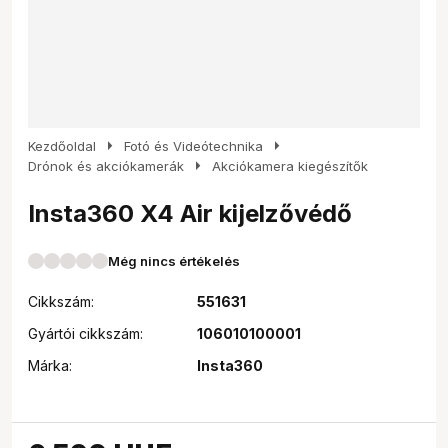
arrow_right
arrow_right
Kezdőoldal
Fotó és Videótechnika
arrow_right
Drónok és akciókamerák
Akciókamera kiegészítők
Insta360 X4 Air kijelzővédő
Még nincs értékelés
Cikkszám:
551631
Gyártói cikkszám:
106010100001
Márka:
Insta360