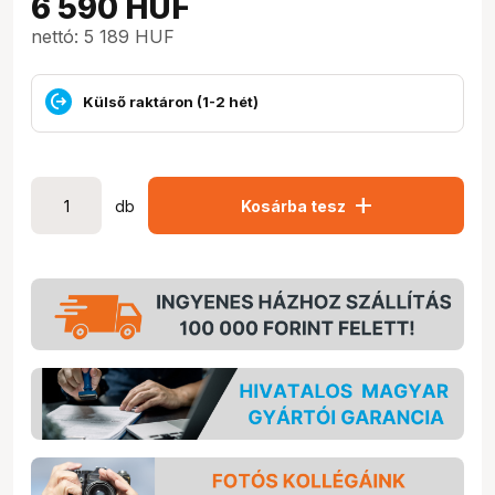
6 590
HUF
nettó: 5 189 HUF
Külső raktáron (1-2 hét)
add
db
Kosárba tesz