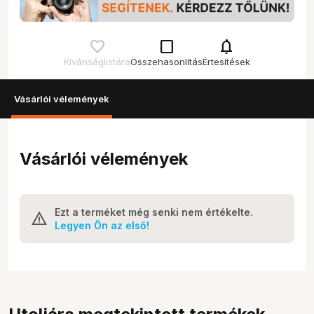
check_box_outline_blank
notifications
Kívánságlistára
Összehasonlítás
Értesítések
Vásárlói vélemények
Vásárlói vélemények
Ezt a terméket még senki nem értékelte.
Legyen Ön az első!