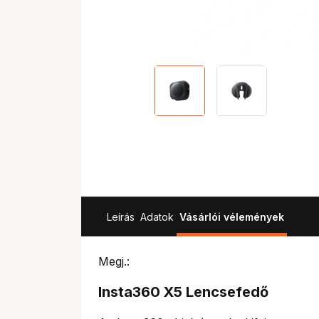
Leírás
Adatok
Vásárlói vélemények
Megj.:
Insta360 X5 Lencsefedő