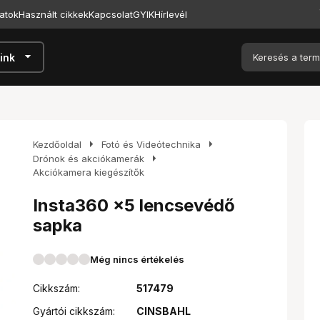
atok
Használt cikkek
Kapcsolat
GYIK
Hírlevél
arrow_drop_down
ink
arrow_right
arrow_right
Kezdőoldal
Fotó és Videótechnika
arrow_right
Drónok és akciókamerák
Akciókamera kiegészítők
Insta360 x5 lencsevédő
sapka
Még nincs értékelés
Cikkszám:
517479
Gyártói cikkszám:
CINSBAHL