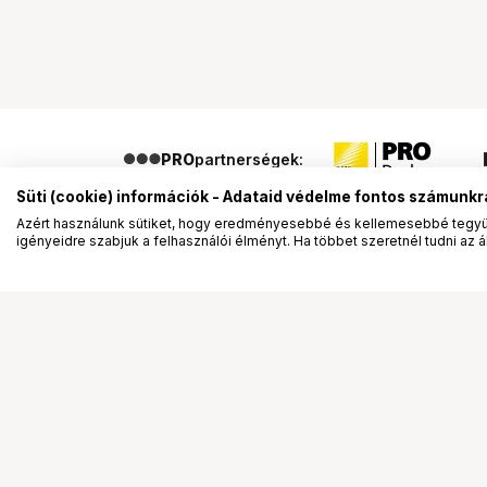
PRO
partnerségek:
Süti (cookie) információk - Adataid védelme fontos számunkr
Azért használunk sütiket, hogy eredményesebbé és kellemesebbé tegyük
igényeidre szabjuk a felhasználói élményt. Ha többet szeretnél tudni az ált
Segítség a vásárláshoz
Ismerj
Fizetési lehetőségek
Bemuta
Szállítással kapcsolatos részletek
Vevőink
Reklamáció és termékvisszaküldés
Bemutat
Fogyasztói elállás
Rendez