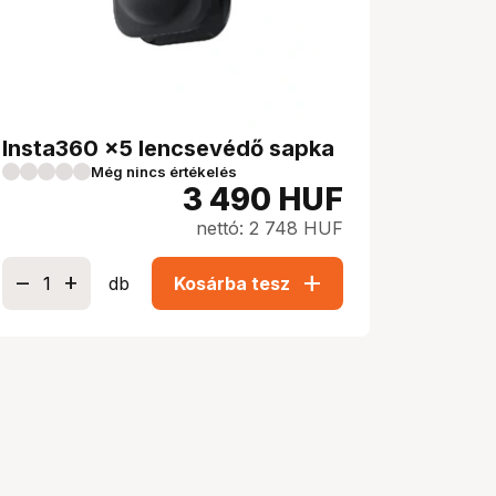
Insta360 x5 lencsevédő sapka
Még nincs értékelés
3 490
HUF
nettó: 2 748 HUF
add
db
Kosárba tesz