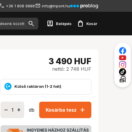
+36 1 808 9888
info@tripont.hu
account_box
shopping_bag
Belépés
Kosár
3 490
HUF
nettó: 2 748 HUF
local_post_office
Külső raktáron (1-2 hét)
add
db
Kosárba tesz