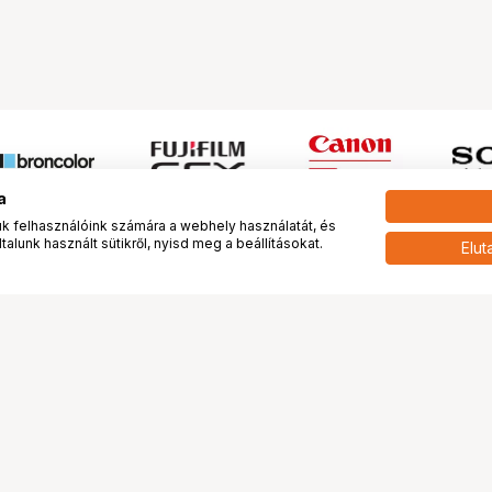
a
 felhasználóink számára a webhely használatát, és
alunk használt sütikről, nyisd meg a beállításokat.
Elut
 meg minket!
További oldalaink
tkozunk
Fotókönyv
 véleménye rólunk
Fotólabor
óterem és Stúdió
Digitalizálás
vények
PhaseOne