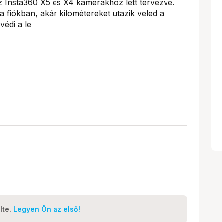
az Insta360 X5 és X4 kamerákhoz lett tervezve.
a fiókban, akár kilométereket utazik veled a
védi a le
lte.
Legyen Ön az első!