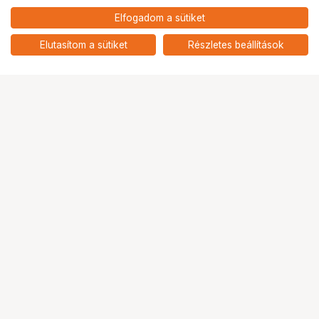
7 390
HUF
Elfogadom a sütiket
nettó: 5 819 HUF
KUPO KS-402 SUPER KNUCKLE
GOPRO MOUNT
add
Elutasítom a sütiket
Részletes beállítások
Ugrás az oldal tetejére
Segítség a vásárláshoz
Fizetési lehetőségek
Szállítással kapcsolatos részletek
Reklamáció és termékvisszaküldés
Fogyasztói elállás
Adattörlő kódok
Cofidis Express áruhitel
Lízing lehetőségek