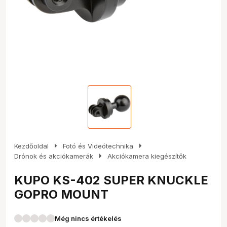
arrow_right
arrow_right
Kezdőoldal
Fotó és Videótechnika
arrow_right
Drónok és akciókamerák
Akciókamera kiegészítők
KUPO KS-402 SUPER KNUCKLE
GOPRO MOUNT
Még nincs értékelés