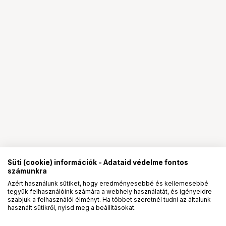
Süti (cookie) információk - Adataid védelme fontos
számunkra
Azért használunk sütiket, hogy eredményesebbé és kellemesebbé
tegyük felhasználóink számára a webhely használatát, és igényeidre
PRO
partnerségek
szabjuk a felhasználói élményt. Ha többet szeretnél tudni az általunk
használt sütikről, nyisd meg a beállításokat.