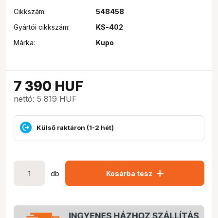
Cikkszám:
548458
Gyártói cikkszám:
KS-402
Márka:
Kupo
7 390
HUF
nettó: 5 819 HUF
Külső raktáron (1-2 hét)
add
db
Kosárba tesz