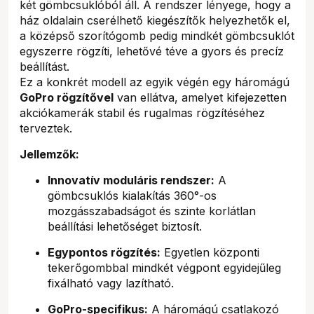
két gömbcsuklóból áll. A rendszer lényege, hogy a
ház oldalain cserélhető kiegészítők helyezhetők el,
a középső szorítógomb pedig mindkét gömbcsuklót
egyszerre rögzíti, lehetővé téve a gyors és precíz
beállítást.
Ez a konkrét modell az egyik végén egy háromágú
GoPro rögzítővel
van ellátva, amelyet kifejezetten
akciókamerák stabil és rugalmas rögzítéséhez
terveztek.
Jellemzők:
Innovatív moduláris rendszer:
A
gömbcsuklós kialakítás 360°-os
mozgásszabadságot és szinte korlátlan
beállítási lehetőséget biztosít.
Egypontos rögzítés:
Egyetlen központi
tekerőgombbal mindkét végpont egyidejűleg
fixálható vagy lazítható.
GoPro-specifikus:
A háromágú csatlakozó