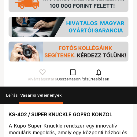
check_box_outline_blank
notifications
Kívánságlistára
Összehasonlítás
Értesítések
Leírás
Vásárlói vélemények
KS-402 / SUPER KNUCKLE GOPRO KONZOL
A Kupo Super Knuckle rendszer egy innovatív
moduláris megoldás, amely egy központi házból és