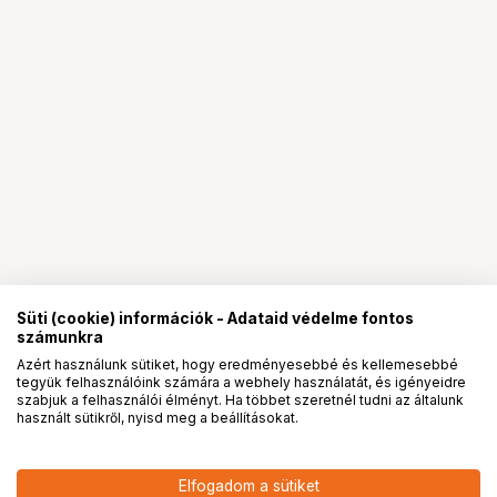
Süti (cookie) információk - Adataid védelme fontos
számunkra
Azért használunk sütiket, hogy eredményesebbé és kellemesebbé
tegyük felhasználóink számára a webhely használatát, és igényeidre
PRO
partnerségek
szabjuk a felhasználói élményt. Ha többet szeretnél tudni az általunk
használt sütikről, nyisd meg a beállításokat.
16 290
HUF
Elfogadom a sütiket
nettó: 12 827 HUF