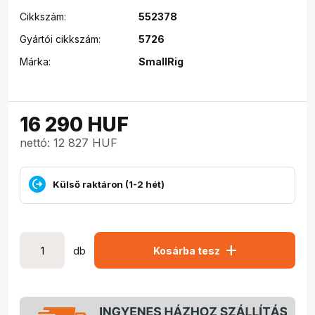
Cikkszám:
552378
Gyártói cikkszám:
5726
Márka:
SmallRig
16 290
HUF
nettó: 12 827 HUF
Külső raktáron (1-2 hét)
add
db
Kosárba tesz