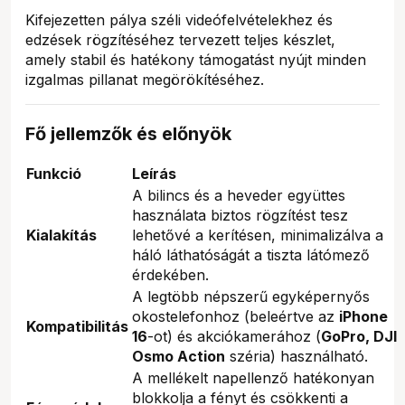
Kifejezetten pálya széli videófelvételekhez és
edzések rögzítéséhez tervezett teljes készlet,
amely stabil és hatékony támogatást nyújt minden
izgalmas pillanat megörökítéséhez.
Fő jellemzők és előnyök
Funkció
Leírás
A bilincs és a heveder együttes
használata biztos rögzítést tesz
Kialakítás
lehetővé a kerítésen, minimalizálva a
háló láthatóságát a tiszta látómező
érdekében.
A legtöbb népszerű egyképernyős
okostelefonhoz (beleértve az
iPhone
Kompatibilitás
16
-ot) és akciókamerához (
GoPro, DJI
Osmo Action
széria) használható.
A mellékelt napellenző hatékonyan
blokkolja a fényt és csökkenti a