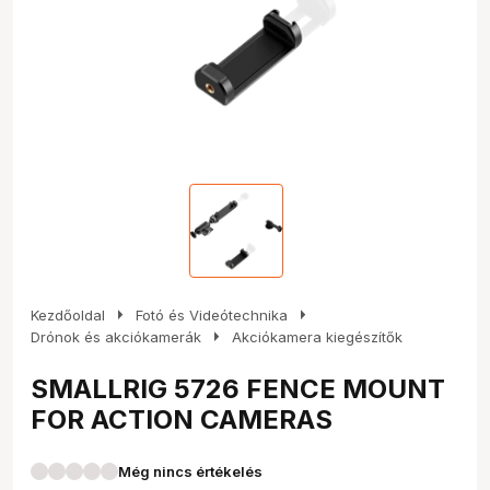
arrow_right
arrow_right
Kezdőoldal
Fotó és Videótechnika
arrow_right
Drónok és akciókamerák
Akciókamera kiegészítők
SMALLRIG 5726 FENCE MOUNT
FOR ACTION CAMERAS
Még nincs értékelés