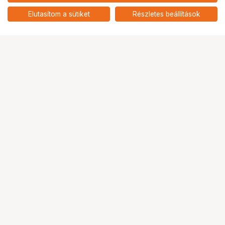
SMALLRIG 5726 FENCE MOUNT
FOR ACTION CAMERAS
add
Elutasítom a sütiket
Részletes beállítások
Ugrás az oldal tetejére
Segítség a vásárláshoz
Fizetési lehetőségek
Szállítással kapcsolatos részletek
Reklamáció és termékvisszaküldés
Fogyasztói elállás
Adattörlő kódok
Cofidis Express áruhitel
Lízing lehetőségek
Ajándékutalvány