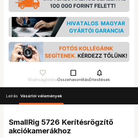
check_box_outline_blank
notifications
Kívánságlistára
Összehasonlítás
Értesítések
Leírás
Vásárlói vélemények
SmallRig 5726 Kerítésrögzítő
akciókamerákhoz