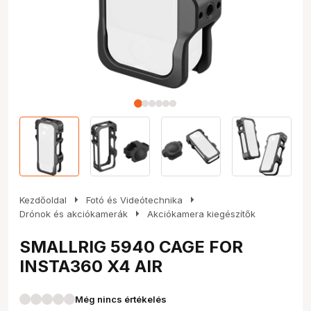
arrow_right
arrow_right
Kezdőoldal
Fotó és Videótechnika
arrow_right
Drónok és akciókamerák
Akciókamera kiegészítők
SMALLRIG 5940 CAGE FOR
INSTA360 X4 AIR
Még nincs értékelés