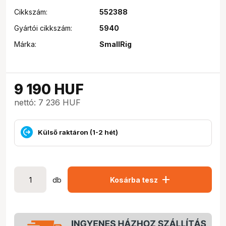
Cikkszám:
552388
Gyártói cikkszám:
5940
Márka:
SmallRig
9 190
HUF
nettó: 7 236 HUF
Külső raktáron (1-2 hét)
add
db
Kosárba tesz