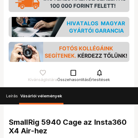
check_box_outline_blank
notifications
Kívánságlistára
Összehasonlítás
Értesítések
Leírás
Vásárlói vélemények
SmallRig 5940 Cage az Insta360
X4 Air-hez