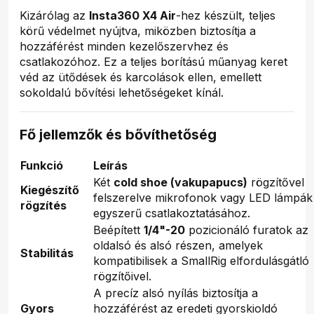
Kizárólag az
Insta360 X4 Air
-hez készült, teljes
körű védelmet nyújtva, miközben biztosítja a
hozzáférést minden kezelőszervhez és
csatlakozóhoz. Ez a teljes borítású műanyag keret
véd az ütődések és karcolások ellen, emellett
sokoldalú bővítési lehetőségeket kínál.
Fő jellemzők és bővíthetőség
Funkció
Leírás
Két
cold shoe (vakupapucs)
rögzítővel
Kiegészítő
felszerelve mikrofonok vagy LED lámpák
rögzítés
egyszerű csatlakoztatásához.
Beépített
1/4"-20
pozicionáló furatok az
oldalsó és alsó részen, amelyek
Stabilitás
kompatibilisek a SmallRig elfordulásgátló
rögzítőivel.
A precíz alsó nyílás biztosítja a
Gyors
hozzáférést az eredeti gyorskioldó