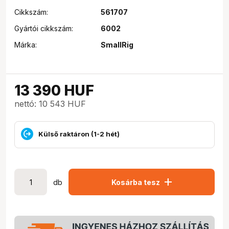
Cikkszám:
561707
Gyártói cikkszám:
6002
Márka:
SmallRig
13 390
HUF
nettó: 10 543 HUF
Külső raktáron (1-2 hét)
add
db
Kosárba tesz