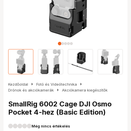
arrow_right
arrow_right
Kezdőoldal
Fotó és Videótechnika
arrow_right
Drónok és akciókamerák
Akciókamera kiegészítők
SmallRig 6002 Cage DJI Osmo
Pocket 4-hez (Basic Edition)
Még nincs értékelés