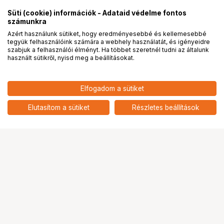
Süti (cookie) információk - Adataid védelme fontos
számunkra
Azért használunk sütiket, hogy eredményesebbé és kellemesebbé
tegyük felhasználóink számára a webhely használatát, és igényeidre
PRO
partnerségek
szabjuk a felhasználói élményt. Ha többet szeretnél tudni az általunk
használt sütikről, nyisd meg a beállításokat.
13 390
HUF
Elfogadom a sütiket
nettó: 10 543 HUF
SmallRig 6002 Cage DJI Osmo
Pocket 4-hez (Basic Edition)
add
Elutasítom a sütiket
Részletes beállítások
Ugrás az oldal tetejére
Segítség a vásárláshoz
Fizetési lehetőségek
Szállítással kapcsolatos részletek