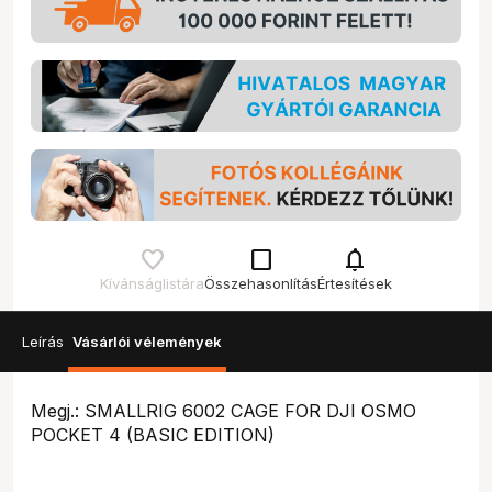
check_box_outline_blank
notifications
Kívánságlistára
Összehasonlítás
Értesítések
Leírás
Vásárlói vélemények
Megj.: SMALLRIG 6002 CAGE FOR DJI OSMO
POCKET 4 (BASIC EDITION)