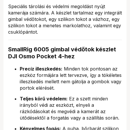
Speciális tárolási és védelmi megoldást nyújt
kamerája számára. A készlet tartalmaz egy integrált
gimbal védőtokot, egy szilikon tokot a vázhoz, egy
szilikon tokot a menetes markolathoz, valamint egy
csuklópántot.
SmallRig 6005 gimbal védőtok készlet
DJI Osmo Pocket 4-hez
Precíz illeszkedés:
Minden tok pontosan az
eszköz formájára lett tervezve, így a tökéletes
illeszkedés mellett nem gátolja a gombok vagy
portok elérését.
Teljes körű védelem:
Ez a szett minden
irányból védi az eszközt, elnyeli a
rázkódásokat és megvédi a kamerát az
ütődésektől a forgatás vagy a szállítás során.
Kényelmes fogás:
A puha, bőrbarát szilikon