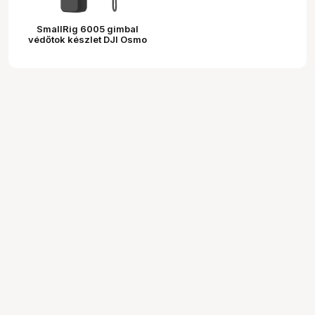
SmallRig 6005 gimbal
védőtok készlet DJI Osmo
Pocket 4-hez