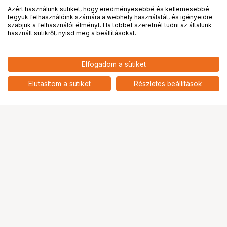
Azért használunk sütiket, hogy eredményesebbé és kellemesebbé
tegyük felhasználóink számára a webhely használatát, és igényeidre
PRO
partnerségek
szabjuk a felhasználói élményt. Ha többet szeretnél tudni az általunk
használt sütikről, nyisd meg a beállításokat.
8 790
HUF
Elfogadom a sütiket
nettó: 6 921 HUF
SmallRig 6005 gimbal védőtok
készlet DJI Osmo Pocket 4-hez
add
Elutasítom a sütiket
Részletes beállítások
Ugrás az oldal tetejére
Segítség a vásárláshoz
Fizetési lehetőségek
Szállítással kapcsolatos részletek
Reklamáció és termékvisszaküldés
Fogyasztói elállás