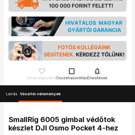
check_box_outline_blank
notifications
Kívánságlistára
Összehasonlítás
Értesítések
Leírás
Vásárlói vélemények
SmallRig 6005 gimbal védőtok
készlet DJI Osmo Pocket 4-hez