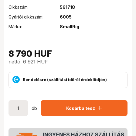
Cikkszám:
561718
Gyártói cikkszám:
6005
Márka:
SmallRig
8 790
HUF
nettó: 6 921 HUF
Rendelésre (szállítási időről érdeklődjön)
add
db
Kosárba tesz