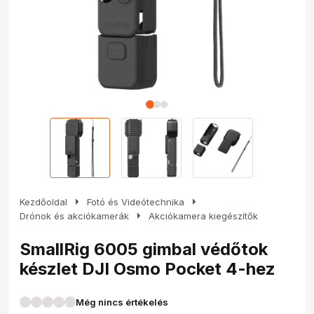
arrow_right
arrow_right
Kezdőoldal
Fotó és Videótechnika
arrow_right
Drónok és akciókamerák
Akciókamera kiegészítők
SmallRig 6005 gimbal védőtok
készlet DJI Osmo Pocket 4-hez
Még nincs értékelés