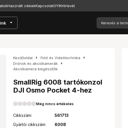
atok
Használt cikkek
Kapcsolat
GYIK
Hírlevél
arrow_drop_down
ink
arrow_right
arrow_right
Kezdőoldal
Fotó és Videótechnika
arrow_right
Drónok és akciókamerák
Akciókamera kiegészítők
SmallRig 6008 tartókonzol
DJI Osmo Pocket 4-hez
Még nincs értékelés
Cikkszám:
561713
Gyártói cikkszám:
6008