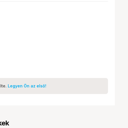
lte.
Legyen Ön az első!
kek