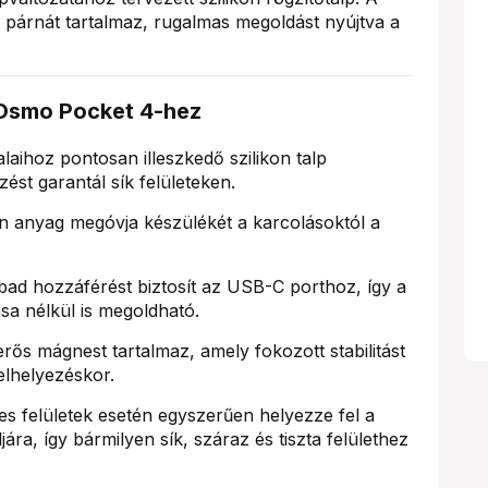
él párnát tartalmaz, rugalmas megoldást nyújtva a
 Osmo Pocket 4-hez
aihoz pontosan illeszkedő szilikon talp
zést garantál sík felületeken.
n anyag megóvja készülékét a karcolásoktól a
bad hozzáférést biztosít az USB-C porthoz, így a
ása nélkül is megoldható.
rős mágnest tartalmaz, amely fokozott stabilitást
elhelyezéskor.
felületek esetén egyszerűen helyezze fel a
jára, így bármilyen sík, száraz és tiszta felülethez