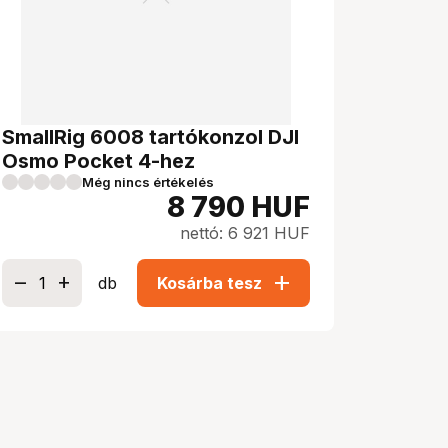
SmallRig 6008 tartókonzol DJI
Osmo Pocket 4-hez
Még nincs értékelés
8 790
HUF
nettó: 6 921 HUF
add
db
Kosárba tesz