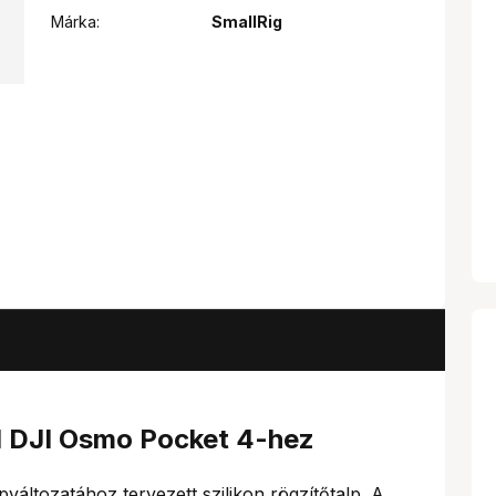
Márka:
SmallRig
l DJI Osmo Pocket 4-hez
pváltozatához tervezett szilikon rögzítőtalp. A