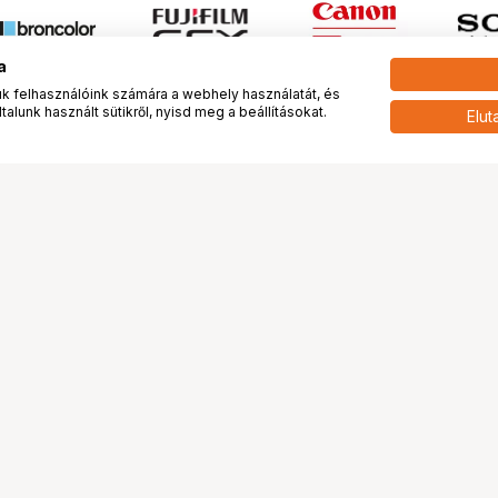
a
 felhasználóink számára a webhely használatát, és
alunk használt sütikről, nyisd meg a beállításokat.
Elut
 meg minket!
További oldalaink
tkozunk
Fotókönyv
 véleménye rólunk
Fotólabor
óterem és Stúdió
Digitalizálás
vények
PhaseOne
tya
Bluechip
tya
Problog
Program
Márkáink
ánlatok
Pályázatok