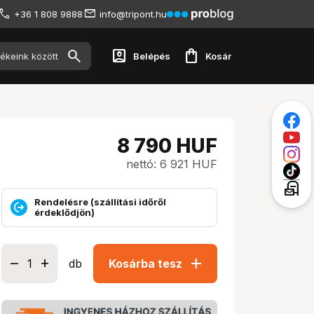
+36 1 808 9888
info@tripont.hu
account_box
shopping_bag
Belépés
Kosár
8 790
HUF
nettó: 6 921 HUF
local_post_office
Rendelésre (szállítási időről
érdeklődjön)
add
db
Kosárba tesz