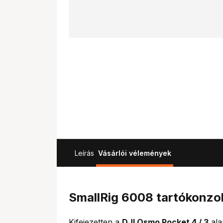
Leírás
Vásárlói vélemények
SmallRig 6008 tartókonzo
Kifejezetten a
DJI Osmo Pocket 4 / 3
ala