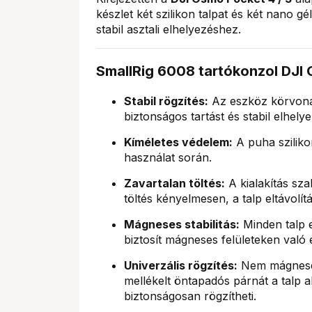
készlet két szilikon talpat és két nano g
stabil asztali elhelyezéshez.
SmallRig 6008 tartókonzol DJI
Stabil rögzítés:
Az eszköz körvonal
biztonságos tartást és stabil elhelye
Kíméletes védelem:
A puha sziliko
használat során.
Zavartalan töltés:
A kialakítás sza
töltés kényelmesen, a talp eltávolít
Mágneses stabilitás:
Minden talp e
biztosít mágneses felületeken való 
Univerzális rögzítés:
Nem mágneses 
mellékelt öntapadós párnát a talp al
biztonságosan rögzítheti.