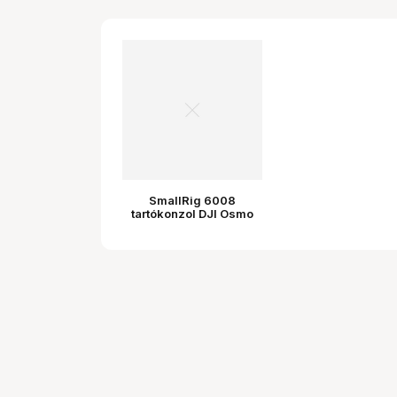
SmallRig 6008
tartókonzol DJI Osmo
Pocket 4-hez