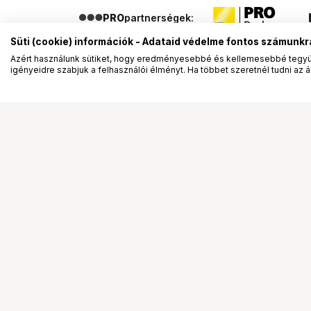
PRO
partnerségek:
Süti (cookie) információk - Adataid védelme fontos számunkr
Azért használunk sütiket, hogy eredményesebbé és kellemesebbé tegyük
igényeidre szabjuk a felhasználói élményt. Ha többet szeretnél tudni az ált
Segítség a vásárláshoz
Ismerj
Fizetési lehetőségek
Bemuta
Szállítással kapcsolatos részletek
Vevőink
Reklamáció és termékvisszaküldés
Bemutat
Fogyasztói elállás
Rendez
Adattörlő kódok
Diákkár
Cofidis Express áruhitel
VIP kár
Lízing lehetőségek
Talent 
Ajándékutalvány
Állásaj