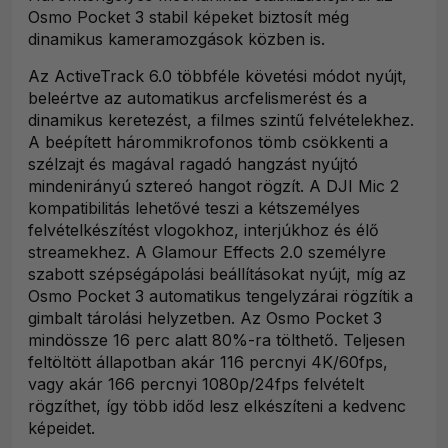
Osmo Pocket 3 stabil képeket biztosít még
dinamikus kameramozgások közben is.
Az ActiveTrack 6.0 többféle követési módot nyújt,
beleértve az automatikus arcfelismerést és a
dinamikus keretezést, a filmes szintű felvételekhez.
A beépített hárommikrofonos tömb csökkenti a
szélzajt és magával ragadó hangzást nyújtó
mindenirányú sztereó hangot rögzít. A DJI Mic 2
kompatibilitás lehetővé teszi a kétszemélyes
felvételkészítést vlogokhoz, interjúkhoz és élő
streamekhez. A Glamour Effects 2.0 személyre
szabott szépségápolási beállításokat nyújt, míg az
Osmo Pocket 3 automatikus tengelyzárai rögzítik a
gimbalt tárolási helyzetben. Az Osmo Pocket 3
mindössze 16 perc alatt 80%-ra tölthető. Teljesen
feltöltött állapotban akár 116 percnyi 4K/60fps,
vagy akár 166 percnyi 1080p/24fps felvételt
rögzíthet, így több időd lesz elkészíteni a kedvenc
képeidet.