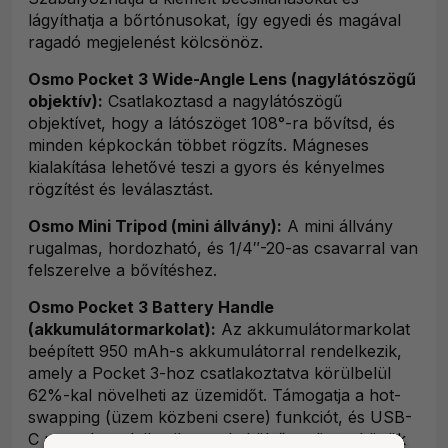
lágyíthatja a bőrtónusokat, így egyedi és magával
ragadó megjelenést kölcsönöz.
Osmo Pocket 3 Wide-Angle Lens (nagylátószögű
objektív):
Csatlakoztasd a nagylátószögű
objektívet, hogy a látószöget 108°-ra bővítsd, és
minden képkockán többet rögzíts. Mágneses
kialakítása lehetővé teszi a gyors és kényelmes
rögzítést és leválasztást.
Osmo Mini Tripod (mini állvány):
A mini állvány
rugalmas, hordozható, és 1/4″-20-as csavarral van
felszerelve a bővítéshez.
Osmo Pocket 3 Battery Handle
(akkumulátormarkolat):
Az akkumulátormarkolat
beépített 950 mAh-s akkumulátorral rendelkezik,
amely a Pocket 3-hoz csatlakoztatva körülbelül
62%-kal növelheti az üzemidőt. Támogatja a hot-
swapping (üzem közbeni csere) funkciót, és USB-
C porttal rendelkezik, amely külső audioeszközök