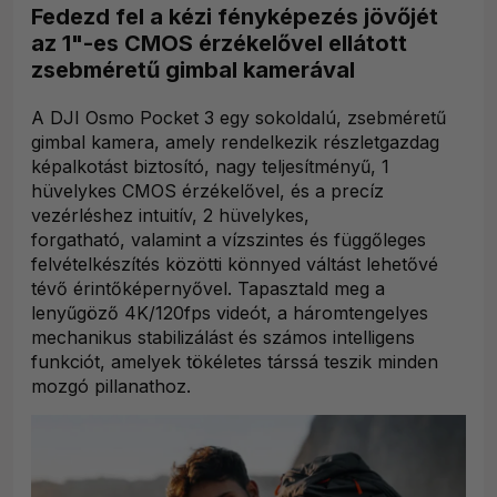
Fedezd fel a kézi fényképezés jövőjét
az 1"-es CMOS érzékelővel ellátott
zsebméretű gimbal kamerával
A DJI Osmo Pocket 3 egy sokoldalú, zsebméretű
gimbal kamera, amely rendelkezik részletgazdag
képalkotást biztosító, nagy teljesítményű, 1
hüvelykes CMOS érzékelővel, és a precíz
vezérléshez intuitív, 2 hüvelykes,
forgatható, valamint a vízszintes és függőleges
felvételkészítés közötti könnyed váltást lehetővé
tévő érintőképernyővel. Tapasztald meg a
lenyűgöző 4K/120fps videót, a háromtengelyes
mechanikus stabilizálást és számos intelligens
funkciót, amelyek tökéletes társsá teszik minden
mozgó pillanathoz.