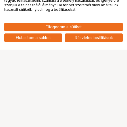
tegyük felhasználóink számára a webhely használatát, és igényeidre
PRO
partnerségek
szabjuk a felhasználói élményt. Ha többet szeretnél tudni az általunk
használt sütikről, nyisd meg a beállításokat.
238 880
HUF
Elfogadom a sütiket
nettó: 188 094 HUF
DJI Osmo Pocket 3 Creator
Combo
add
Elutasítom a sütiket
Részletes beállítások
Ugrás az oldal tetejére
Segítség a vásárláshoz
Fizetési lehetőségek
Szállítással kapcsolatos részletek
Reklamáció és termékvisszaküldés
Fogyasztói elállás
Adattörlő kódok