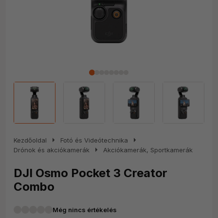
arrow_right
arrow_right
Kezdőoldal
Fotó és Videótechnika
arrow_right
Drónok és akciókamerák
Akciókamerák, Sportkamerák
DJI Osmo Pocket 3 Creator
Combo
Még nincs értékelés