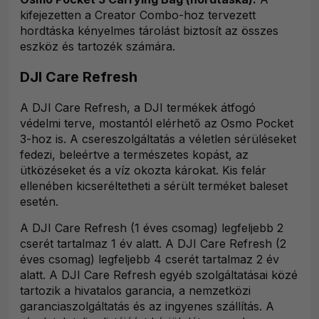
kifejezetten a Creator Combo-hoz tervezett
hordtáska kényelmes tárolást biztosít az összes
eszköz és tartozék számára.
DJI Care Refresh
A DJI Care Refresh, a DJI termékek átfogó
védelmi terve, mostantól elérhető az Osmo Pocket
3-hoz is. A csereszolgáltatás a véletlen sérüléseket
fedezi, beleértve a természetes kopást, az
ütközéseket és a víz okozta károkat. Kis felár
ellenében kicseréltetheti a sérült terméket baleset
esetén.
A DJI Care Refresh (1 éves csomag) legfeljebb 2
cserét tartalmaz 1 év alatt. A DJI Care Refresh (2
éves csomag) legfeljebb 4 cserét tartalmaz 2 év
alatt. A DJI Care Refresh egyéb szolgáltatásai közé
tartozik a hivatalos garancia, a nemzetközi
garanciaszolgáltatás és az ingyenes szállítás. A