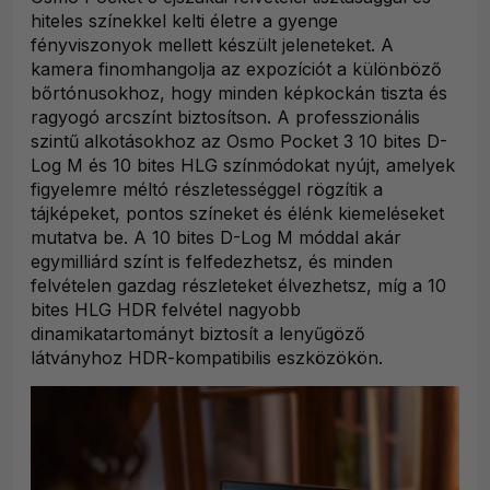
hiteles színekkel kelti életre a gyenge
fényviszonyok mellett készült jeleneteket. A
kamera finomhangolja az expozíciót a különböző
bőrtónusokhoz, hogy minden képkockán tiszta és
ragyogó arcszínt biztosítson. A professzionális
szintű alkotásokhoz az Osmo Pocket 3 10 bites D-
Log M és 10 bites HLG színmódokat nyújt, amelyek
figyelemre méltó részletességgel rögzítik a
tájképeket, pontos színeket és élénk kiemeléseket
mutatva be. A 10 bites D-Log M móddal akár
egymilliárd színt is felfedezhetsz, és minden
felvételen gazdag részleteket élvezhetsz, míg a 10
bites HLG HDR felvétel nagyobb
dinamikatartományt biztosít a lenyűgöző
látványhoz HDR-kompatibilis eszközökön.