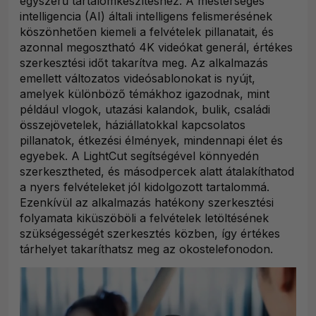
egyszerű tartalomkészítéshez. A mesterséges
intelligencia (AI) általi intelligens felismerésének
köszönhetően kiemeli a felvételek pillanatait, és
azonnal megosztható 4K videókat generál, értékes
szerkesztési időt takarítva meg. Az alkalmazás
emellett változatos videósablonokat is nyújt,
amelyek különböző témákhoz igazodnak, mint
például vlogok, utazási kalandok, bulik, családi
összejövetelek, háziállatokkal kapcsolatos
pillanatok, étkezési élmények, mindennapi élet és
egyebek. A LightCut segítségével könnyedén
szerkesztheted, és másodpercek alatt átalakíthatod
a nyers felvételeket jól kidolgozott tartalommá.
Ezenkívül az alkalmazás hatékony szerkesztési
folyamata kiküszöböli a felvételek letöltésének
szükségességét szerkesztés közben, így értékes
tárhelyet takaríthatsz meg az okostelefonodon.