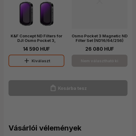
K&F Concept ND Filters for
Osmo Pocket 3 Magnetic ND
DJI Osmo Pocket 3,
Filter Set (ND16/64/256)
Magnetic ND4/8/16/32
14 590 HUF
26 080 HUF
Filters 28 Layer nano-
coated HD Optical Glass
add
Kiválaszt
Nem választható ki
shopping_bag
Kosárba tesz
Vásárlói vélemények