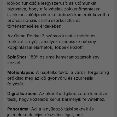
időkód funkciója leegyszerűsíti az utómunkát,
biztosítva, hogy a felvételek zökkenőmentesen
szinkronizálódjanak a különböző kamerák között a
professzionális szintű szerkesztés és
történetmesélés érdekében.
Az Osmo Pocket 3 számos kreatív módot és
funkciót is nyújt, amelyek mindössze néhány
koppintással elérhetők, többek között:
SpinShot:
180°-os sima kameramozgások egy
kézzel.
Motionlapse:
A napfelkeltéktől a városi forgalomig
örökítsd meg az idő gyönyörű és szürreális
folyását.
Digitális zoom:
Az akár 4x digitális zoom lehetővé
teszi, hogy közelebb kerülj bármelyik felvételhez.
Panoráma:
Adj a lenyűgöző tájképeknek és
jeleneteknek teljes részletességet, amit