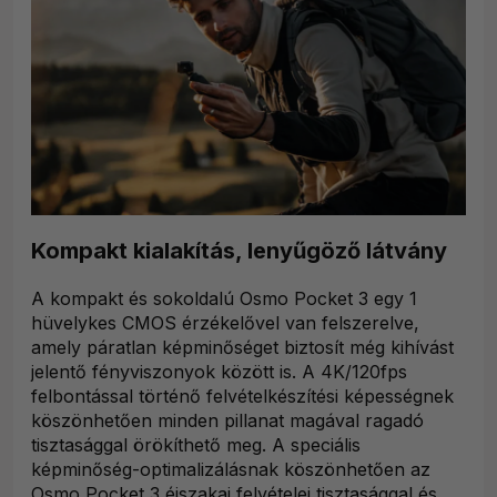
Kompakt kialakítás, lenyűgöző látvány
A kompakt és sokoldalú Osmo Pocket 3 egy 1
hüvelykes CMOS érzékelővel van felszerelve,
amely páratlan képminőséget biztosít még kihívást
jelentő fényviszonyok között is. A 4K/120fps
felbontással történő felvételkészítési képességnek
köszönhetően minden pillanat magával ragadó
tisztasággal örökíthető meg. A speciális
képminőség-optimalizálásnak köszönhetően az
Osmo Pocket 3 éjszakai felvételei tisztasággal és