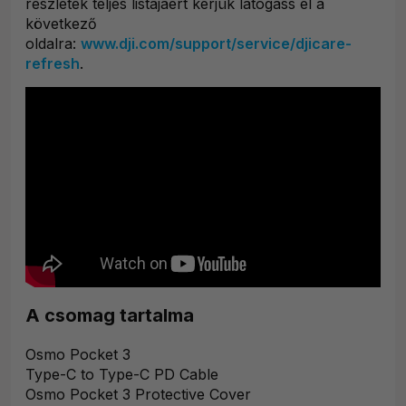
részletek teljes listájáért kérjük látogass el a
következő
oldalra:
www.dji.com/support/service/djicare-
refresh
.
A csomag tartalma
Osmo Pocket 3
Type-C to Type-C PD Cable
Osmo Pocket 3 Protective Cover