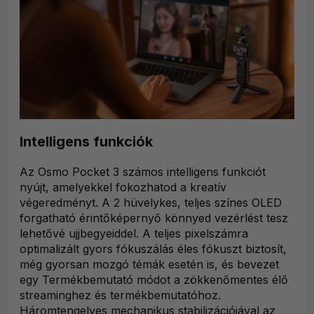
Intelligens funkciók
Az Osmo Pocket 3 számos intelligens funkciót
nyújt, amelyekkel fokozhatod a kreatív
végeredményt. A 2 hüvelykes, teljes színes OLED
forgatható érintőképernyő könnyed vezérlést tesz
lehetővé ujjbegyeiddel. A teljes pixelszámra
optimalizált gyors fókuszálás éles fókuszt biztosít,
még gyorsan mozgó témák esetén is, és bevezet
egy Termékbemutató módot a zökkenőmentes élő
streaminghez és termékbemutatóhoz.
Háromtengelyes mechanikus stabilizációjával az