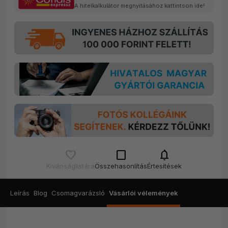
A hitelkalkulátor megnyitásához kattintson ide!
check_box_outline_blank
notifications
Kívánságlistára
Összehasonlítás
Értesítések
Leírás
Blog
Csomagvarázsló
Vásárlói vélemények