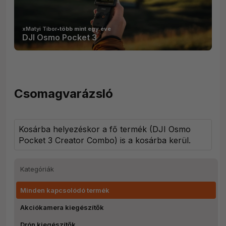
xMatyi Tibor
•
több mint egy éve
DJI Osmo Pocket 3
Csomagvarázsló
Kosárba helyezéskor a fő termék (
DJI Osmo
Pocket 3 Creator Combo
) is a kosárba kerül.
Kategóriák
Minden kapcsolódó termék
Akciókamera kiegészítők
Drón kiegészítők