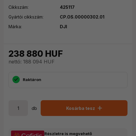
Cikkszám:
425117
Gyártói cikkszám:
CP.OS.00000302.01
Márka:
DJI
238 880
HUF
nettó: 188 094 HUF
Raktáron
add
db
Kosárba tesz
Részletre is megvehető