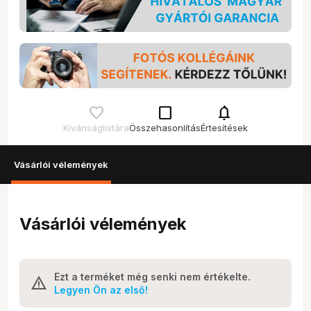
check_box_outline_blank
notifications
Kívánságlistára
Összehasonlítás
Értesítések
Vásárlói vélemények
Vásárlói vélemények
Ezt a terméket még senki nem értékelte.
Legyen Ön az első!