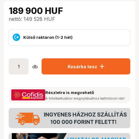
189 900
HUF
nettó: 149 528 HUF
Külső raktáron (1-2 hét)
add
db
Kosárba tesz
Részletre is megvehető
A hitelkalkulátor megnyitásához kattintson ide!