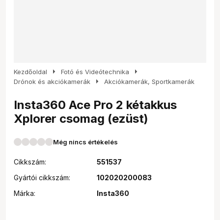
arrow_right
arrow_right
Kezdőoldal
Fotó és Videótechnika
arrow_right
Drónok és akciókamerák
Akciókamerák, Sportkamerák
Insta360 Ace Pro 2 kétakkus
Xplorer csomag (ezüst)
Még nincs értékelés
Cikkszám:
551537
Gyártói cikkszám:
102020200083
Márka:
Insta360