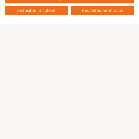
nettó: 149 528 HUF
Insta360 Ace Pro 2 kétakkus
Xplorer csomag (ezüst)
add
Elutasítom a sütiket
Részletes beállítások
Ugrás az oldal tetejére
Segítség a vásárláshoz
Fizetési lehetőségek
Szállítással kapcsolatos részletek
Reklamáció és termékvisszaküldés
Fogyasztói elállás
Adattörlő kódok
Cofidis Express áruhitel
Lízing lehetőségek
Ajándékutalvány