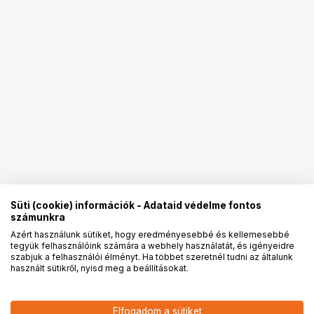
Süti (cookie) információk - Adataid védelme fontos
számunkra
Azért használunk sütiket, hogy eredményesebbé és kellemesebbé
tegyük felhasználóink számára a webhely használatát, és igényeidre
PRO
partnerségek
szabjuk a felhasználói élményt. Ha többet szeretnél tudni az általunk
használt sütikről, nyisd meg a beállításokat.
189 900
HUF
Elfogadom a sütiket