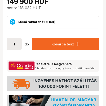
149 900
HUF
nettó: 118 032 HUF
Külső raktáron (1-2 hét)
add
db
Kosárba tesz
Részletre is megvehető
A hitelkalkulátor megnyitásához kattintson ide!