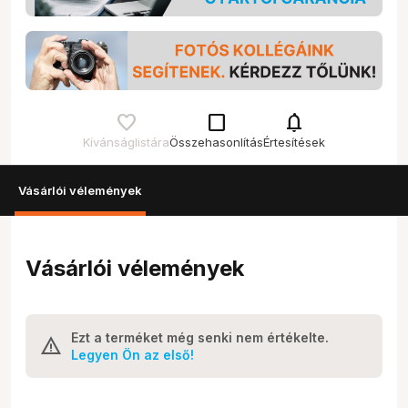
check_box_outline_blank
notifications
Kívánságlistára
Összehasonlítás
Értesítések
Vásárlói vélemények
Vásárlói vélemények
Ezt a terméket még senki nem értékelte.
Legyen Ön az első!