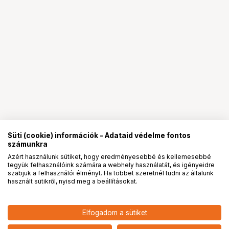
Süti (cookie) információk - Adataid védelme fontos
számunkra
Azért használunk sütiket, hogy eredményesebbé és kellemesebbé
tegyük felhasználóink számára a webhely használatát, és igényeidre
PRO
partnerségek
szabjuk a felhasználói élményt. Ha többet szeretnél tudni az általunk
használt sütikről, nyisd meg a beállításokat.
149 900
HUF
Elfogadom a sütiket
nettó: 118 032 HUF
Insta360 Ace Pro 2 Kezdőszett