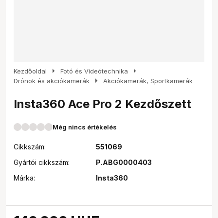
arrow_right
arrow_right
Kezdőoldal
Fotó és Videótechnika
arrow_right
Drónok és akciókamerák
Akciókamerák, Sportkamerák
Insta360 Ace Pro 2 Kezdőszett
Még nincs értékelés
Cikkszám:
551069
Gyártói cikkszám:
P.ABG0000403
Márka:
Insta360